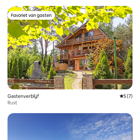
Favoriet van gasten
Favoriet van gasten
Gastenverblijf
Gemiddeld
5 (7)
Rust