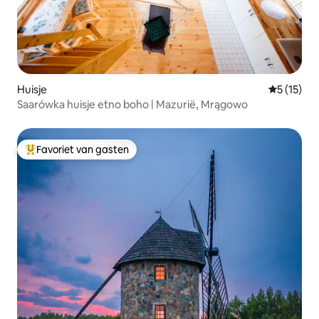
Huisje
Gemiddelde
5 (15)
Saarówka huisje etno boho | Mazurië, Mrągowo
Favoriet van gasten
Topfavoriet van gasten