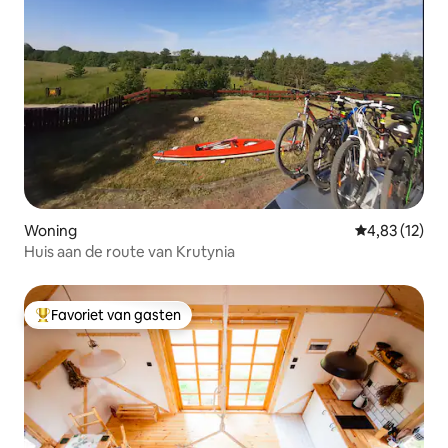
Woning
Gemiddelde be
4,83 (12)
Huis aan de route van Krutynia
Favoriet van gasten
Topfavoriet van gasten