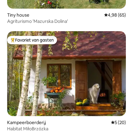
Tiny house
Gemiddelde be
4,98 (65)
Agriturismo 'Mazurska Dolina'
Favoriet van gasten
Topfavoriet van gasten
Kampeerboerderij
Gemiddelde
5 (20)
Habitat MiłoBrzózka