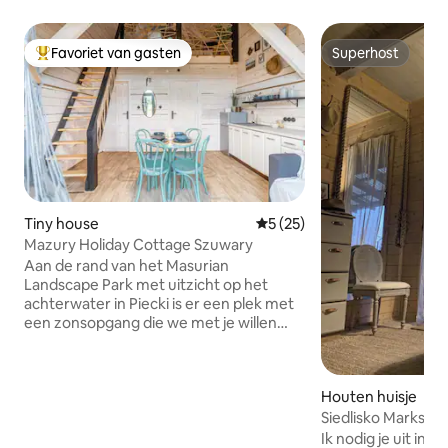
Favoriet van gasten
Superhost
Topfavoriet van gasten
Superhost
Tiny house
Gemiddelde beoordeling van 
5 (25)
Mazury Holiday Cottage Szuwary
Aan de rand van het Masurian
Landscape Park met uitzicht op het
achterwater in Piecki is er een plek met
een zonsopgang die we met je willen
delen. Mazury Holiday Cottage "... boven
het binnenwater" is een rustige en
gezinsvriendelijke plek. Wij bieden een
Houten huisje
huisje "Szuwary" voor 4-6 personen. Een
Siedlisko Marksew
modern huisje in schuurstijl met een
slaapkamer op de tussenverdieping en
Ik nodig je uit in o