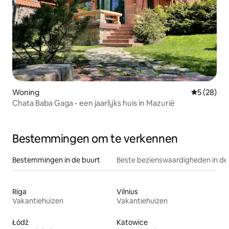
Woning
Gemiddelde
5 (28)
Chata Baba Gaga - een jaarlijks huis in Mazurië
Bestemmingen om te verkennen
Bestemmingen in de buurt
Beste bezienswaardigheden in de
Riga
Vilnius
Vakantiehuizen
Vakantiehuizen
Łódź
Katowice