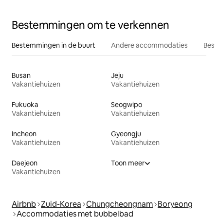
Bestemmingen om te verkennen
Bestemmingen in de buurt
Andere accommodaties
Best
Busan
Jeju
Vakantiehuizen
Vakantiehuizen
Fukuoka
Seogwipo
Vakantiehuizen
Vakantiehuizen
Incheon
Gyeongju
Vakantiehuizen
Vakantiehuizen
Daejeon
Toon meer
Vakantiehuizen
Airbnb
Zuid-Korea
Chungcheongnam
Boryeong
Accommodaties met bubbelbad