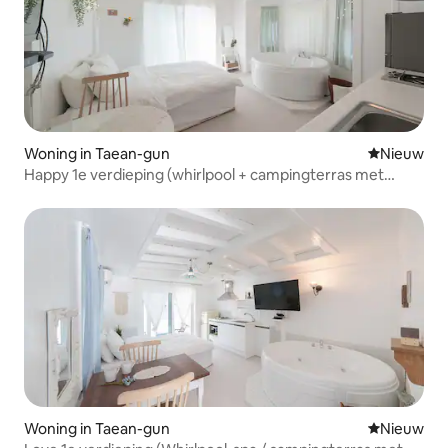
Woning in Taean-gun
Nieuwe ac
Nieuw
Happy 1e verdieping (whirlpool + campingterras met
gasbarbecue)
Woning in Taean-gun
Nieuwe ac
Nieuw