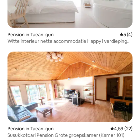
Pension in Taean-gun
Gemiddeld
5 (4)
Witte interieur nette accommodatie Happy1 verdieping
Whirlpool Spa Gas Grill Camping Terras
Pension in Taean-gun
Gemiddelde be
4,59 (22)
Susukkotdari Pension Grote groepskamer (Kamer 101)