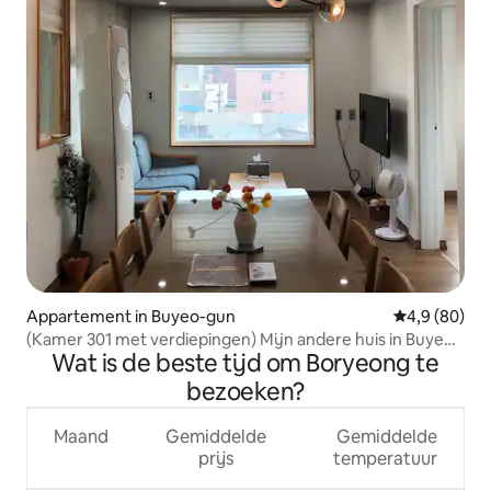
Appartement in Buyeo-gun
Gemiddelde b
4,9 (80)
(Kamer 301 met verdiepingen) Mijn andere huis in Buyeo
Wat is de beste tijd om Boryeong te
met een schitterende cultuur die is opgenomen in
UNESCO
bezoeken?
Maand
Gemiddelde
Gemiddelde
prijs
temperatuur