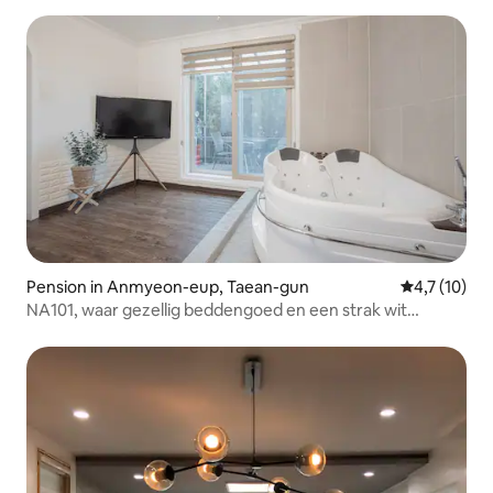
Pension in Anmyeon-eup, Taean-gun
Gemiddelde b
4,7 (10)
NA101, waar gezellig beddengoed en een strak wit
interieur samenkomen