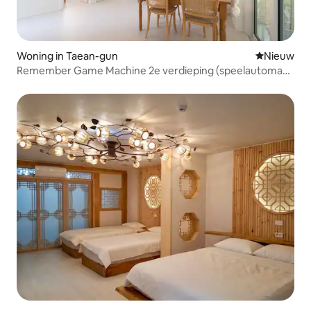
Woning in Taean-gun
Nieuwe ac
Nieuw
Remember Game Machine 2e verdieping (speelautomaat
+ whirlpool + campingterras met gasbarbecue)