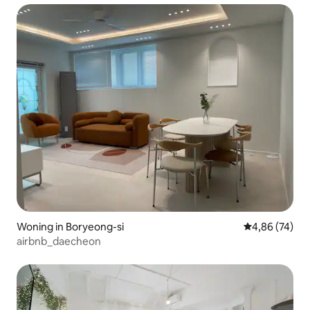
Woning in Boryeong-si
Gemiddelde be
4,86 (74)
airbnb_daecheon