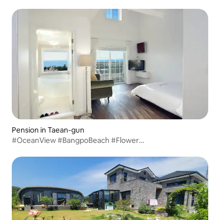
Pension in Taean-gun
#OceanView #BangpoBeach #Flower
#FlowerParkMagnolia