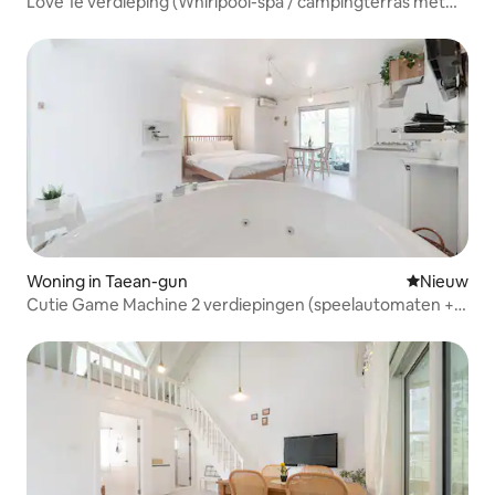
Love 1e verdieping (Whirlpool-spa / campingterras met
gasbarbecue)
Woning in Taean-gun
Nieuwe ac
Nieuw
Cutie Game Machine 2 verdiepingen (speelautomaten +
whirlpool + campingterras met gasbarbecue)