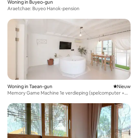
Woning in Buyeo-gun
Araetchae: Buyeo Hanok-pension
Woning in Taean-gun
Nieuwe ac
Nieuw
Memory Game Machine 1e verdieping (spelcomputer +
whirlpool + campingterras met gasbarbecue)