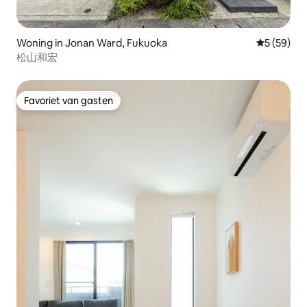
Woning in Jonan Ward, Fukuoka
Gemiddelde
5 (59)
松山和宏
Favoriet van gasten
Favoriet van gasten