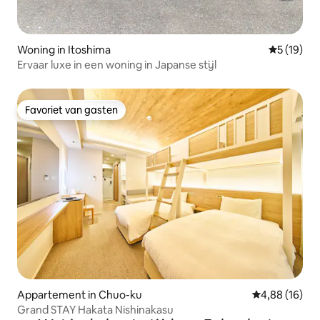
Woning in Itoshima
Gemiddelde
5 (19)
Ervaar luxe in een woning in Japanse stijl
Favoriet van gasten
Favoriet van gasten
Appartement in Chuo-ku
Gemiddelde be
4,88 (16)
Grand STAY Hakata Nishinakasu