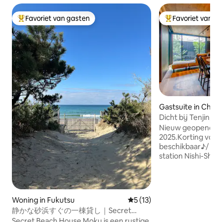
Favoriet van gasten
Favoriet van g
Topfavoriet van gasten
Topfavoriet van 
Gastsuite in Chuo
Dicht bij Tenjin, H
Ohori Park/parkee
Nieuw geopend in
2025.Korting voor 
beschikbaar♪/ 10
station Nishi-Shin
Ohori Park ▶4 bedden/2
slaapkamers/2LDK
personen/1 gratis
▶Directe toegang 
Woning in Fukutsu
Gemiddelde beoordeling van 
5 (13)
gebieden (Hakata,
静かな砂浜すぐの一棟貸し｜Secret
▶Fukuoka PayPay
Beach House 沐 Moku
Secret Beach House Moku is een rustige,
fietsen * We raden