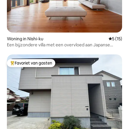
Woning in Nishi-ku
Gemiddelde
5 (15)
Een bijzondere villa met een overvloed aan Japanse
dennen Lemon villa
Favoriet van gasten
Topfavoriet van gasten