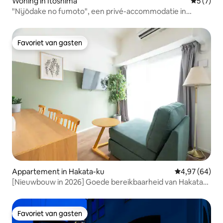
Woning in Itoshima
Gemiddeld
5 (7)
"Nijōdake no fumoto", een privé-accommodatie in
Itoshima met uitzicht op de lucht en de zee
Favoriet van gasten
Favoriet van gasten
Appartement in Hakata-ku
Gemiddelde be
4,97 (64)
[Nieuwbouw in 2026] Goede bereikbaarheid van Hakata
en Tenjin | Maximaal 3 personen | 30 m² te huur | Volledig
uitgerust | Langdurig verblijf voor toerisme is welkom
Favoriet van gasten
Favoriet van gasten