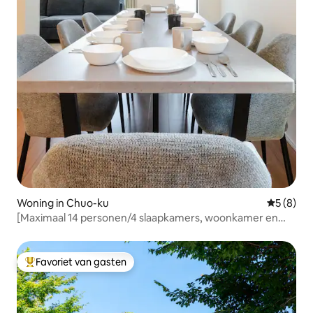
Woning in Chuo-ku
Gemiddeld
5 (8)
[Maximaal 14 personen/4 slaapkamers, woonkamer en
keuken] Gratis parkeerplaats aanwezig | Goede
verbinding met PayPay Dome en Ohi Park | Wasmachine
en droger aanwezig
Favoriet van gasten
Topfavoriet van gasten