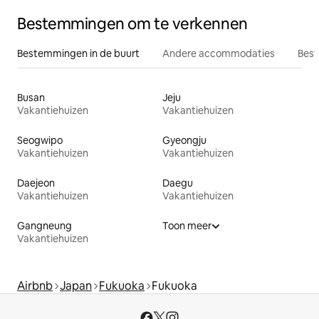
Bestemmingen om te verkennen
Bestemmingen in de buurt
Andere accommodaties
Best
Busan
Jeju
Vakantiehuizen
Vakantiehuizen
Seogwipo
Gyeongju
Vakantiehuizen
Vakantiehuizen
Daejeon
Daegu
Vakantiehuizen
Vakantiehuizen
Gangneung
Toon meer
Vakantiehuizen
Airbnb
Japan
Fukuoka
Fukuoka