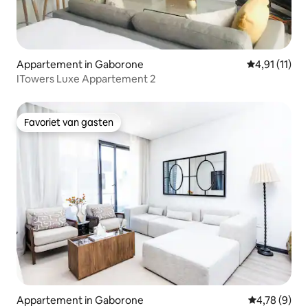
Appartement in Gaborone
Gemiddelde b
4,91 (11)
ITowers Luxe Appartement 2
Favoriet van gasten
Favoriet van gasten
Appartement in Gaborone
Gemiddelde b
4,78 (9)