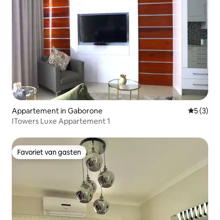
Appartement in Gaborone
Gemiddeld
5 (3)
ITowers Luxe Appartement 1
Favoriet van gasten
Favoriet van gasten