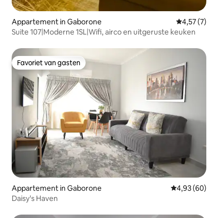
Appartement in Gaborone
Gemiddelde b
4,57 (7)
Suite 107|Moderne 1SL|Wifi, airco en uitgeruste keuken
Favoriet van gasten
Favoriet van gasten
Appartement in Gaborone
Gemiddelde be
4,93 (60)
Daisy's Haven