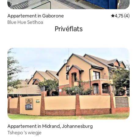
Appartement in Gaborone
Gemiddelde b
4,75 (4)
Blue Hue Setlhoa
Privéflats
Appartement in Midrand, Johannesburg
Tshepo 's wiegje