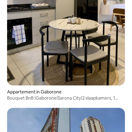
Appartement in Gaborone
Bouquet BnB |Gaborone|Sarona City|2 slaapkamers, 1
badkamer