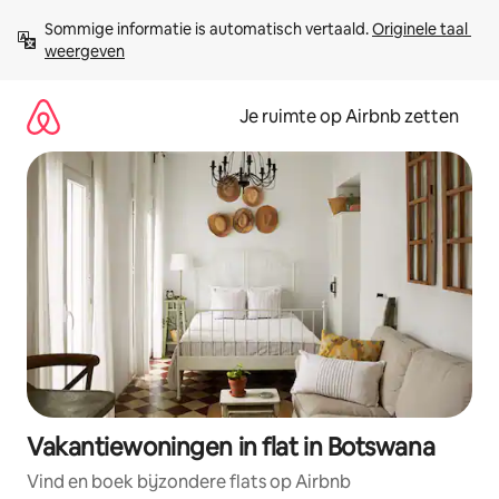
Ga
Sommige informatie is automatisch vertaald. 
Originele taal 
direct
weergeven
naar
inhoud
Je ruimte op Airbnb zetten
Vakantiewoningen in flat in Botswana
Vind en boek bijzondere flats op Airbnb