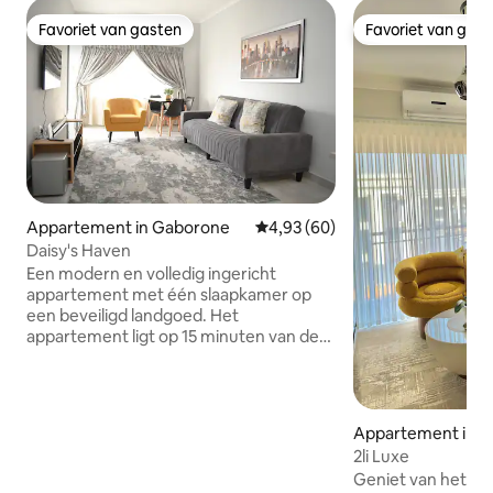
Favoriet van gasten
Favoriet van gas
Favoriet van gasten
Favoriet van gas
Appartement in Gaborone
Gemiddelde beoordeling van 4,9
4,93 (60)
Daisy's Haven
Een modern en volledig ingericht
appartement met één slaapkamer op
een beveiligd landgoed. Het
appartement ligt op 15 minuten van de
internationale luchthaven Sir Seretse
Khama en ligt ook dicht bij
voorzieningen. Het ligt op een
steenworp afstand van een
Appartement in 
winkelcentrum met een goed gevulde
2li Luxe
supermarkt, afhaalpunten, een kapsalon
Geniet van het ui
en andere winkels. Het ligt op minder