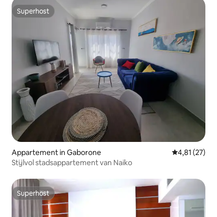
Superhost
Superhost
Appartement in Gaborone
Gemiddelde be
4,81 (27)
Stijlvol stadsappartement van Naiko
Superhost
Superhost