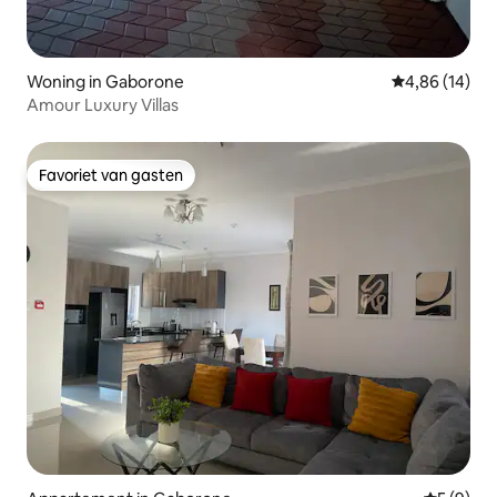
Woning in Gaborone
Gemiddelde be
4,86 (14)
Amour Luxury Villas
Favoriet van gasten
Favoriet van gasten