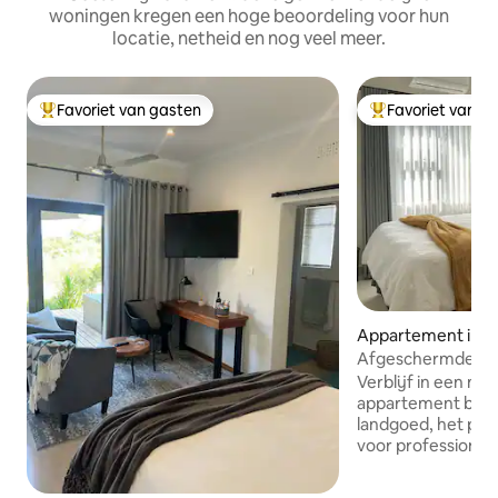
woningen kregen een hoge beoordeling voor hun
locatie, netheid en nog veel meer.
Favoriet van gasten
Favoriet van g
Topfavoriet van gasten
Topfavoriet van 
Appartement in 
Afgeschermde suite
Werkruimte • 2 mi
Verblijf in een mo
winkelcentrum
appartement bin
landgoed, het per
voor professionals
Hoogtepunten zijn: ✔ Zelf inchec
Kom aan wanneer h