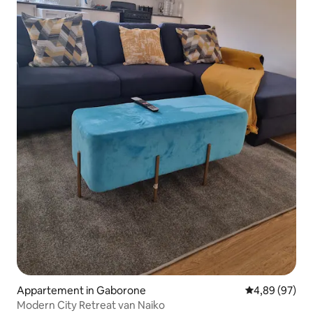
Appartement in Gaborone
Gemiddelde be
4,89 (97)
Modern City Retreat van Naiko