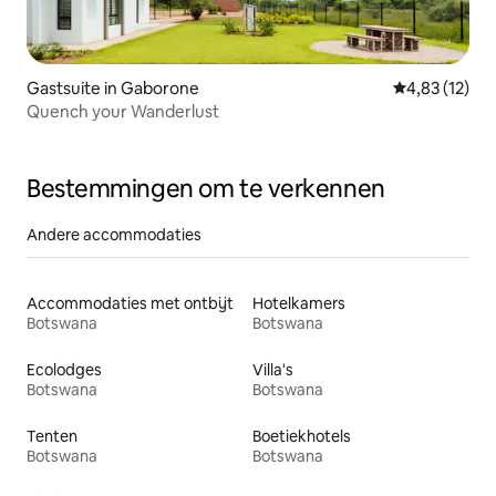
Gastsuite in Gaborone
Gemiddelde be
4,83 (12)
Quench your Wanderlust
Bestemmingen om te verkennen
Andere accommodaties
Accommodaties met ontbijt
Hotelkamers
Botswana
Botswana
Ecolodges
Villa's
Botswana
Botswana
Tenten
Boetiekhotels
Botswana
Botswana