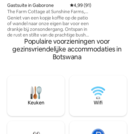
eenvoudig zelf in
Gastsuite in Gaborone
Gemiddelde beoordeling van 4,9
4,99 (91)
Gemoedsrust: gen
The Farm Cottage at Sunshine Farms,
beveiliging in een
vlakbij Mokolodi
Geniet van een kopje koffie op de patio
gemeenschap. ✔ T
of wandel naar onze eigen bar voor een
gemakkelijk zakeli
drankje bij zonsondergang. Ontspan in
winkelcentra en g
de rust en stilte van de prachtige bush
eetgelegenheden 
Populaire voorzieningen voor
op slechts 15 minuten rijden van
Comfort en gemak
Gaborone. Het boerderijhuisje ligt dicht
gezinsvriendelijke accommodaties in
naadloos verblijf
bij het natuurreservaat Mokolodi, op
sleutel, een volle
Botswana
een klein perceel van 4 hectare. Naast
en 24/7 snelle en 
het prachtige uitzicht beschikt het huisje
over airconditioning, uitstekende
beveiliging, noodstroomvoorziening,
een zonneboiler en water uit een
boorput. Kom en geniet van de frisse
lucht, de vogels en de prachtige
nachtelijke hemel. De ideale plek om tot
Keuken
Wifi
rust te komen.