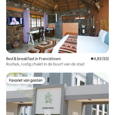
Bed & breakfast in Francistown
Gemiddelde be
4,83 (53)
Rustiek, rustig chalet in de buurt van de stad
Favoriet van gasten
Favoriet van gasten