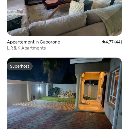
Appartement in Gaborone
Gemiddelde be
4,77 (44)
L.R & K Apartments
Superhost
Superhost