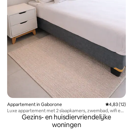
Appartement in Gaborone
Gemiddelde be
4,83 (12)
Luxe appartement met 2 slaapkamers, zwembad, wifi en
Gezins- en huisdiervriendelijke
beveiligde parkeerplaats
woningen