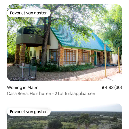
Favoriet van gasten
Favoriet van gasten
Woning in Maun
Gemiddelde be
4,83 (30)
Casa Bena: Huis huren - 2 tot 6 slaapplaatsen
Favoriet van gasten
Favoriet van gasten