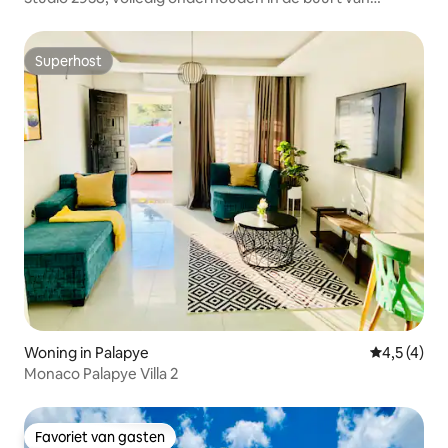
Riverwalk.
Superhost
Superhost
Woning in Palapye
Gemiddelde 
4,5 (4)
Monaco Palapye Villa 2
Favoriet van gasten
Favoriet van gasten