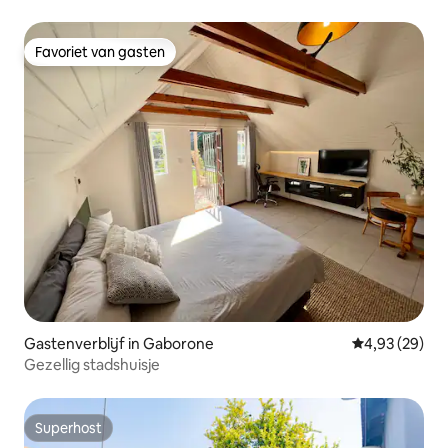
Favoriet van gasten
Favoriet van gasten
Gastenverblijf in Gaborone
Gemiddelde be
4,93 (29)
Gezellig stadshuisje
Superhost
Superhost