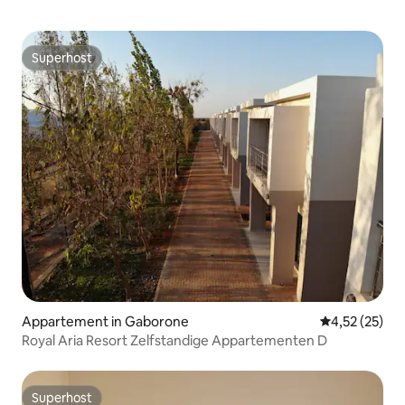
Superhost
Superhost
Appartement in Gaborone
Gemiddelde be
4,52 (25)
Royal Aria Resort Zelfstandige Appartementen D
Superhost