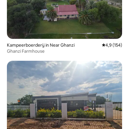
Kampeerboerderij in Near Ghanzi
Gemiddelde be
4,9 (154)
Ghanzi Farmhouse