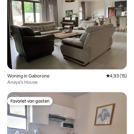
Woning in Gaborone
Gemiddelde be
4,93 (15)
Anaya's House
Favoriet van gasten
Favoriet van gasten