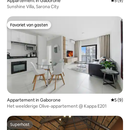
Appartement in Gaborone
Gemiddeld
5 (9)
Sunshine Villa, Sarona City
Favoriet van gasten
Favoriet van gasten
Appartement in Gaborone
Gemiddeld
5 (9)
Het weelderige Olive-appartement @ Kappa E201
Superhost
Superhost