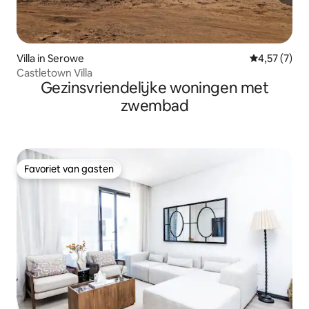
Villa in Serowe
Gemiddelde b
4,57 (7)
Castletown Villa
Gezinsvriendelijke woningen met
zwembad
Favoriet van gasten
Favoriet van gasten