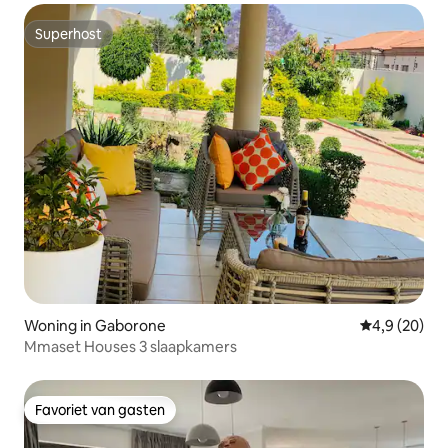
Superhost
Superhost
Woning in Gaborone
Gemiddelde b
4,9 (20)
Mmaset Houses 3 slaapkamers
Favoriet van gasten
Favoriet van gasten