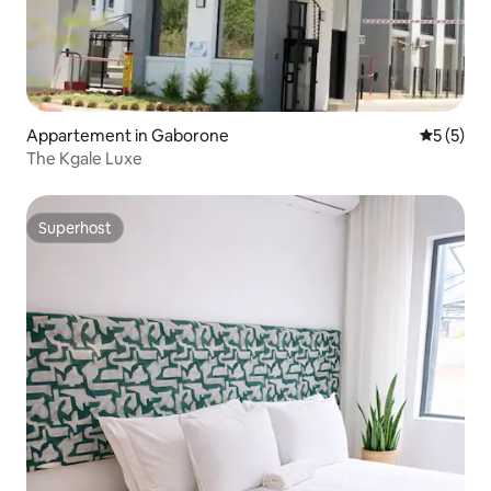
Appartement in Gaborone
Gemiddeld
5 (5)
The Kgale Luxe
Superhost
Superhost