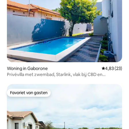
Woning in Gaborone
Gemiddelde be
4,83 (23)
Privévilla met zwembad, Starlink, vlak bij CBD en
luchthaven
Favoriet van gasten
Favoriet van gasten