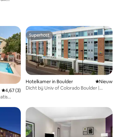
Superhost
Superhost
Hotelkamer in Boulder
Nieuwe accommoda
Nieuw
Dicht bij Univ of Colorado Boulder |
ecensies
Gemiddelde beoordeling van 4,67 uit 5, 3 recensies
4,67 (3)
Ontbijt & Zwembad
atis