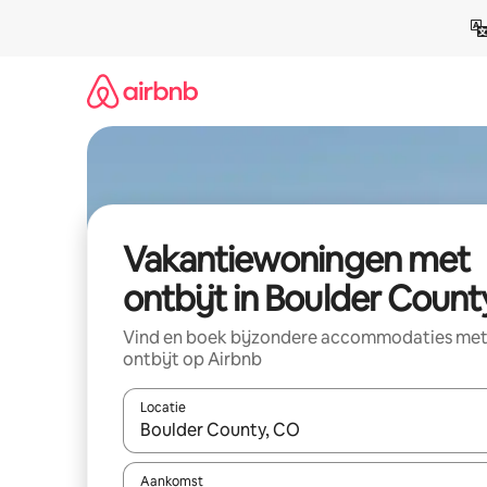
Ga
direct
naar
inhoud
Vakantiewoningen met
ontbijt in Boulder Count
Vind en boek bijzondere accommodaties me
ontbijt op Airbnb
Locatie
Wanneer er suggesties beschikbaar zijn, maak je 
Aankomst