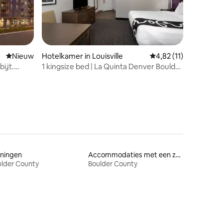
Nieuwe accommodatie
Nieuw
Hotelkamer in Louisville
Gemiddelde beoordelin
4,82 (11)
bijt.
1 kingsize bed | La Quinta Denver Boulder
| Ga wandelen
ningen
Accommodaties met een zwembad
lder County
Boulder County