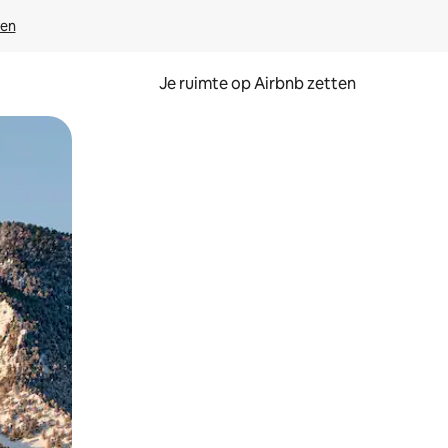
ven
Je ruimte op Airbnb zetten
ken of swipen.