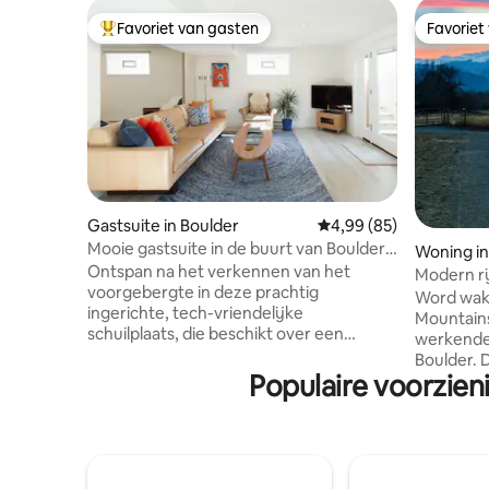
Favoriet van gasten
Favoriet
Topfavoriet van gasten
Favoriet
Gastsuite in Boulder
Gemiddelde beoordeling
4,99 (85)
Mooie gastsuite in de buurt van Boulder
Woning in
Hiking Trails
Ontspan na het verkennen van het
Modern ri
voorgebergte in deze prachtig
de buurt v
Word wakk
ingerichte, tech-vriendelijke
bergen
Mountains
schuilplaats, die beschikt over een
werkende 
Sonos-muzieksysteem, een 46inch
Boulder. 
smart-tv en 5G wifi. De badkamer
Populaire voorzie
hoek biedt
schittert, met zijn glas, chromen en
plafonds
Italiaanse tegels. Geniet van de heerlijke
eigen ter
ontbijten en handige rugzakken. De
een stee
studio is gelegen op de
schildera
benedenverdieping van ons familiehuis.
op Longs Peak. Een ideal