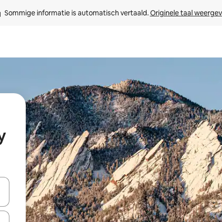
Sommige informatie is automatisch vertaald. 
Originele taal weerge
y
t
een keuze met je de pijltjestoetsen omhoog en omlaag, óf door te tik