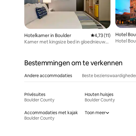
Hotel Bo
Hotelkamer in Boulder
Gemiddelde beoordelin
4,73 (11)
Hotel Bo
Kamer met kingsize bed in gloednieuw
boetiekhotel
Bestemmingen om te verkennen
Andere accommodaties
Beste bezienswaardigheden
Privésuites
Houten huisjes
Boulder County
Boulder County
Accommodaties met kajak
Toon meer
Boulder County