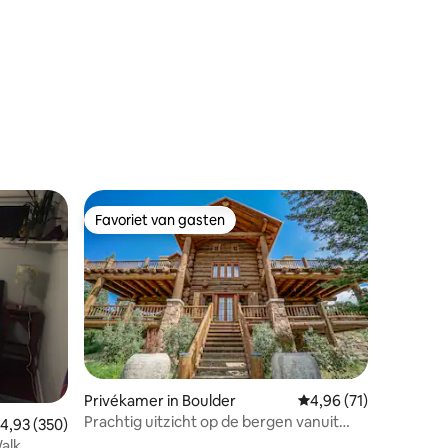
Favoriet van gasten
Favoriet van gasten
ecensies
Privékamer in Boulder
Gemiddelde beoordelin
4,96 (71)
Prachtig uitzicht op de bergen vanuit
emiddelde beoordeling van 4,93 uit 5, 350 recensies
4,93 (350)
Tudor Log Home
alk