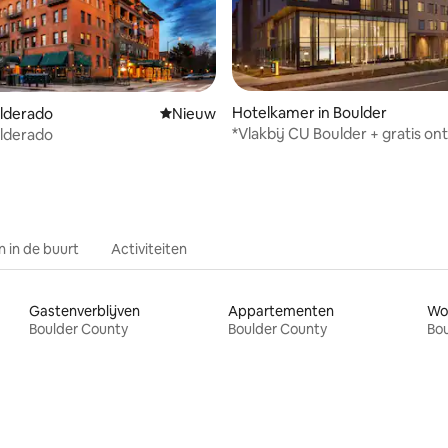
Hotelkamer in Boulder
ulderado
Nieuwe accommodatie
Nieuw
g van 4,73 uit 5, 11 recensies
*Vlakbij CU Boulder + gratis ont
ulderado
Zwembad. Fitness.
 in de buurt
Activiteiten
Gastenverblijven
Appartementen
Wo
Boulder County
Boulder County
Bou