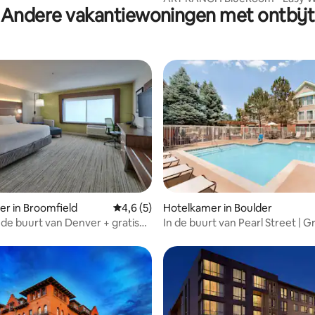
Andere vakantiewoningen met ontbijt
Downtown & Trails
eling van 5 uit 5, 6 recensies
r in Broomfield
Gemiddelde beoordeling van 4,6 uit 5, 5 r
4,6 (5)
Hotelkamer in Boulder
n de buurt van Denver + gratis
In de buurt van Pearl Street | Gr
en zwembad
ontbijt, zwembad + keuken