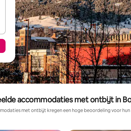
elde accommodaties met ontbijt in B
odaties met ontbijt kregen een hoge beoordeling voor hun l