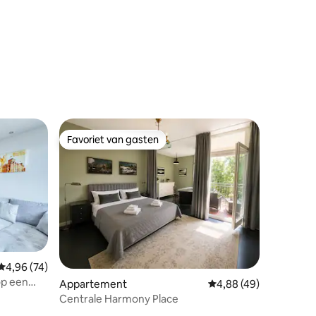
Favoriet van gasten
Favoriet van gasten
ecensies
Gemiddelde beoordeling van 4,96 uit 5, 74 recensies
4,96 (74)
op een
Appartement
Gemiddelde beoordelin
4,88 (49)
Centrale Harmony Place