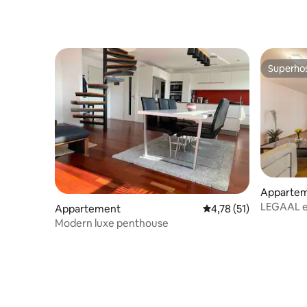
slaapkamers en 2 badkamers
Superho
Superho
Apparteme
LEGAAL en
Appartement
Gemiddelde beoordelin
4,78 (51)
vloerver
Modern luxe penthouse