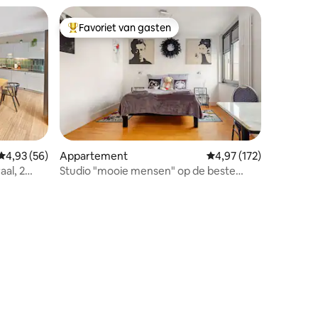
Favoriet van gasten
Topfavoriet van gasten
ecensies
Gemiddelde beoordeling van 4,93 uit 5, 56 recensies
4,93 (56)
Appartement
Gemiddelde beoordeling
4,97 (172)
aal, 2
Studio "mooie mensen" op de beste
locatie