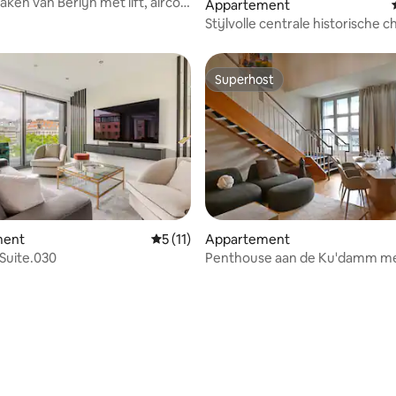
ken van Berlijn met lift, airco,
Appartement
Stijlvolle centrale historische 
airco-comfort
Superhost
Superhost
ment
Gemiddelde beoordeling van 5 uit 5, 11 
5 (11)
Appartement
 Suite.030
Penthouse aan de Ku'damm me
slaapkamers en 2 terrassen