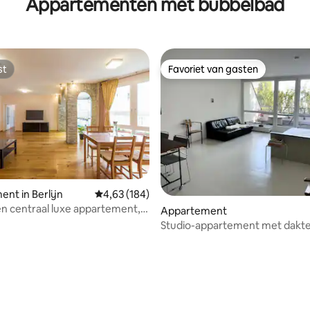
Appartementen met bubbelbad
st
Favoriet van gasten
st
Favoriet van gasten
nt in Berlijn
Gemiddelde beoordeling van 4,63 uit 5, 184 r
4,63 (184)
 centraal luxe appartement,
g van 4,78 uit 5, 51 recensies
Appartement
warming
Studio-appartement met dakte