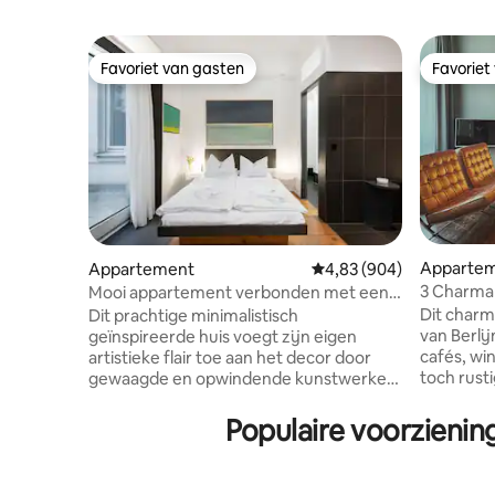
Favoriet van gasten
Favoriet
Favoriet van gasten
Favoriet
Apparte
Appartement
Gemiddelde beoordeling 
4,83 (904)
3 Charma
Mooi appartement verbonden met een
Berlijn Mi
kunstgalerie
Dit charm
Dit prachtige minimalistisch
van Berli
geïnspireerde huis voegt zijn eigen
cafés, wi
artistieke flair toe aan het decor door
toch rusti
gewaagde en opwindende kunstwerken
ingericht. Het appartement is geschik
in elke kamer te plaatsen. Met
voor 4 pe
hardhouten vloeren en zwart-witte
Populaire voorzienin
maar hee
armaturen heeft elke ruimte een
160x200. De woonkamer is uitgerust met
elegante charme en karakter.
een gezel
Impressum Aglaja Schott Gütlingstr. 18b