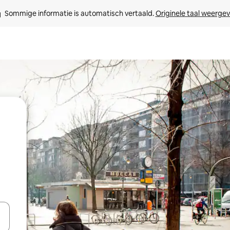
Sommige informatie is automatisch vertaald. 
Originele taal weerge
een keuze met je de pijltjestoetsen omhoog en omlaag, óf door te tik