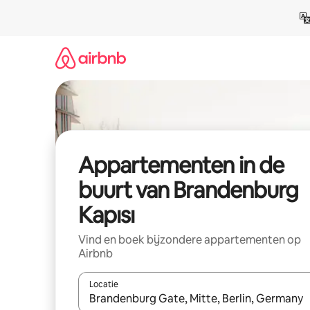
Ga
direct
naar
inhoud
Appartementen in de
buurt van Brandenburg
Kapısı
Vind en boek bijzondere appartementen op
Airbnb
Locatie
Wanneer er suggesties beschikbaar zijn, maak je 