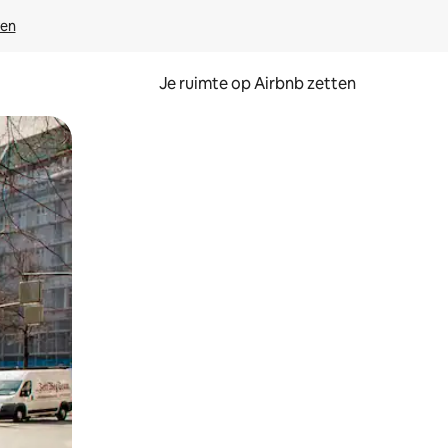
ven
Je ruimte op Airbnb zetten
ken of swipen.