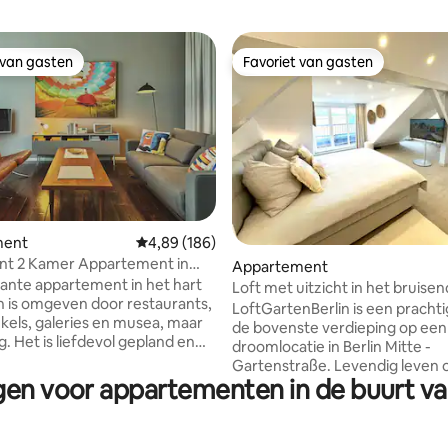
 van gasten
Favoriet van gasten
 van gasten
Favoriet van gasten
ment
Gemiddelde beoordeling van 4,89 uit 5, 186 r
4,89 (186)
van 4,83 uit 5, 904 recensies
nt 2 Kamer Appartement in
Appartement
tte
ante appartement in het hart
Loft met uitzicht in het bruisen
jn is omgeven door restaurants,
Mitte!
LoftGartenBerlin is een prachti
nkels, galeries en musea, maar
de bovenste verdieping op een
g. Het is liefdevol gepland en
droomlocatie in Berlin Mitte -
t
Gartenstraße. Levendig leven o
rsonen. De slaapkamer is klein
gen voor appartementen in de buurt v
50 meter afstand in Torstraße
ft een tweepersoonsbed van
uitstekende restaurants, bars e
Het wereldberoemde Museume
lige zithoek, waaronder een
kathedraal en de Rijksdag ligge