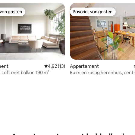
 van gasten
Favoriet van gasten
 van gasten
Favoriet van gasten
ment
Gemiddelde beoordeling van 4,92 uit 5, 13 r
4,92 (13)
Appartement
 Loft met balkon 190 m²
Ruim en rustig herenhuis, centr
badkamers, fitnessruimte
ing van 5 uit 5, 28 recensies