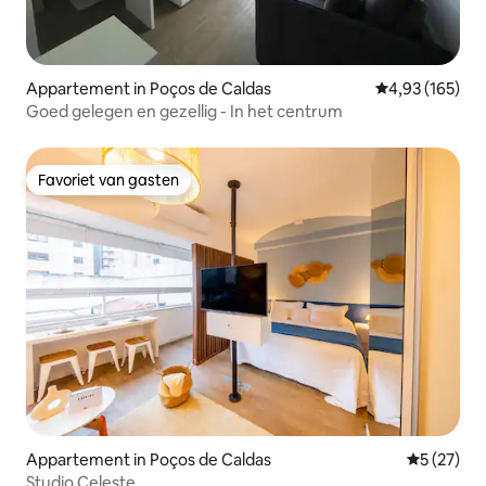
Appartement in Poços de Caldas
Gemiddelde beo
4,93 (165)
Goed gelegen en gezellig - In het centrum
Favoriet van gasten
Favoriet van gasten
Appartement in Poços de Caldas
Gemiddelde
5 (27)
Studio Celeste