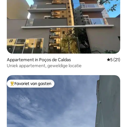
Appartement in Poços de Caldas
Gemiddelde
5 (21)
Uniek appartement, geweldige locatie
Favoriet van gasten
Topfavoriet van gasten