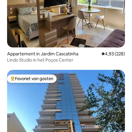
Appartement in Jardim Cascatinha
Gemiddelde beo
4,93 (228)
Lindo Studio in het Poços Center
Favoriet van gasten
Topfavoriet van gasten