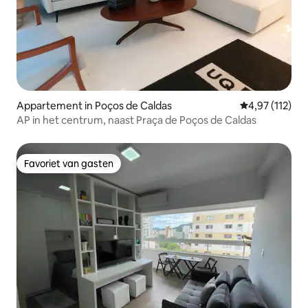
Appartement in Poços de Caldas
Gemiddelde beo
4,97 (112)
AP in het centrum, naast Praça de Poços de Caldas
Favoriet van gasten
Favoriet van gasten