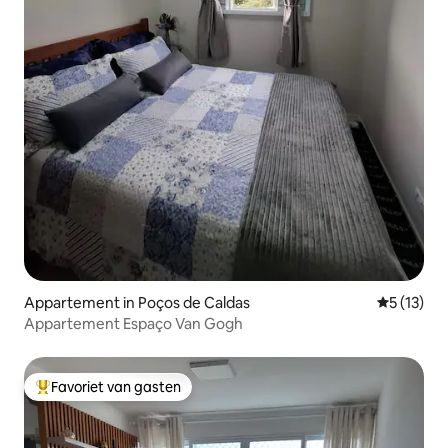
Appartement in Poços de Caldas
Gemiddelde
5 (13)
Appartement Espaço Van Gogh
Favoriet van gasten
Topfavoriet van gasten