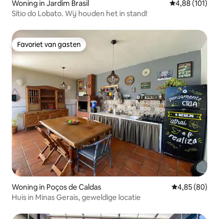
Woning in Jardim Brasil
Gemiddelde beo
4,88 (101)
Sítio do Lobato. Wij houden het in stand!
Favoriet van gasten
Favoriet van gasten
Woning in Poços de Caldas
Gemiddelde be
4,85 (80)
Huis in Minas Gerais, geweldige locatie