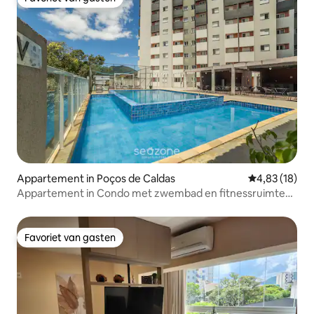
Favoriet van gasten
Appartement in Poços de Caldas
Gemiddelde be
4,83 (18)
Appartement in Condo met zwembad en fitnessruimte
RGK1202
Favoriet van gasten
Favoriet van gasten