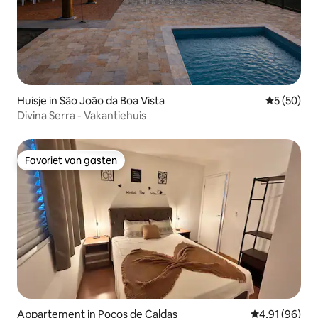
Huisje in São João da Boa Vista
Gemiddelde
5 (50)
Divina Serra - Vakantiehuis
Favoriet van gasten
Favoriet van gasten
Appartement in Poços de Caldas
Gemiddelde be
4,91 (96)