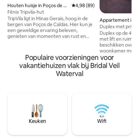
Houten huisje in Poços de Ca
Gemiddelde beoordeling van 4,9
4,98 (89)
ldas
Fênix Tripvila-hut
TripVila ligt in Minas Gerais, hoog in de
Appartement in P
bergen van Poços de Caldas. Hier kun je
das
Duplex met privé-
een geweldige ervaring beleven,
Duplex op de 4e v
genieten van momenten van rust en
met lift en ruime 
stilte! De hut heeft een weelderig
beschikken over: *
uitzicht, waar je vanuit de hangmat van
woonkamer met sl
kunt genieten of door te ontspannen in
Populaire voorzieningen voor
kantoor * uitzicht op beschermd gebied
het BUBBELBAD! Kom onvergetelijke
* SPA voor 6 perso
vakantiehuizen vlak bij Bridal Veil
momenten beleven in deze volledig
zittend), verstelb
uitgeruste plek, met een complete
Waterval
verwarming draag
keuken, een geïntegreerde omgeving
*Airconditioning in
en een grote buitenruimte! Daarnaast is
voorkant *Ecologische open haard, *3
het 13 km van het centrum, allemaal
tv's met kabel en 
geasfalteerde gemakkelijke toegang.
*barbecue, *compl
Café inbegrepen
fondue, *Airfryer, 
woonkamer en een
gourmetruimte
Keuken
Wifi