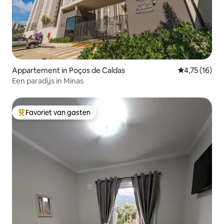
Appartement in Poços de Caldas
Gemiddelde be
4,75 (16)
Een paradijs in Minas
Favoriet van gasten
Topfavoriet van gasten