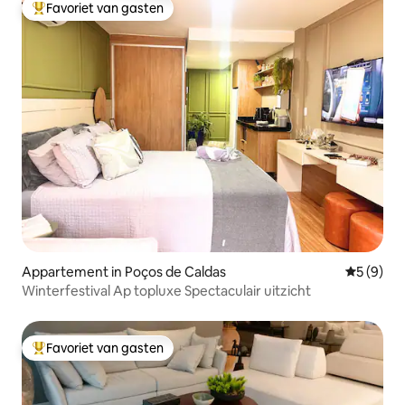
Favoriet van gasten
Topfavoriet van gasten
Appartement in Poços de Caldas
Gemiddeld
5 (9)
Winterfestival Ap topluxe Spectaculair uitzicht
Favoriet van gasten
Topfavoriet van gasten