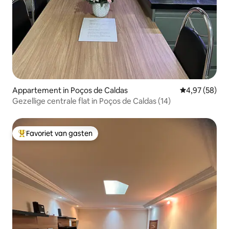
Appartement in Poços de Caldas
Gemiddelde be
4,97 (58)
Gezellige centrale flat in Poços de Caldas (14)
Favoriet van gasten
Topfavoriet van gasten