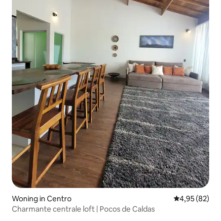
Woning in Centro
Gemiddelde be
4,95 (82)
Charmante centrale loft | Pocos de Caldas