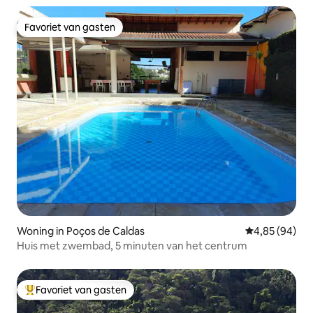
Favoriet van gasten
Favoriet van gasten
Woning in Poços de Caldas
Gemiddelde be
4,85 (94)
Huis met zwembad, 5 minuten van het centrum
Favoriet van gasten
Topfavoriet van gasten