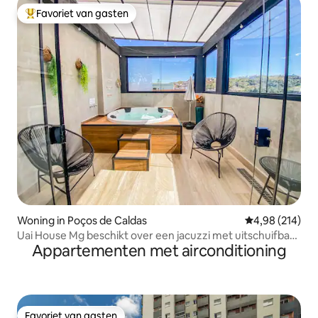
Favoriet van gasten
Topfavoriet van gasten
Woning in Poços de Caldas
Gemiddelde beo
4,98 (214)
Uai House Mg beschikt over een jacuzzi met uitschuifbaar
Appartementen met airconditioning
dak
Favoriet van gasten