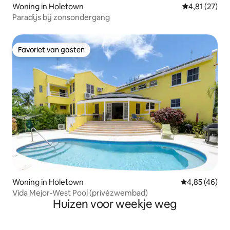
Woning in Holetown
Gemiddelde be
4,81 (27)
Paradijs bij zonsondergang
Favoriet van gasten
Favoriet van gasten
Woning in Holetown
Gemiddelde be
4,85 (46)
Vida Mejor-West Pool (privézwembad)
Huizen voor weekje weg