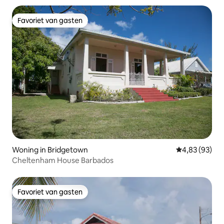
Favoriet van gasten
Favoriet van gasten
Woning in Bridgetown
Gemiddelde be
4,83 (93)
Cheltenham House Barbados
Favoriet van gasten
Favoriet van gasten