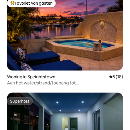
Favoriet van gasten
Topfavoriet van gasten
Woning in Speightstown
Gemiddelde
5 (18)
Aan het water/strand/toegang tot
resort/luchthaventransfer
Superhost
Superhost