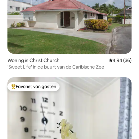
Woning in Christ Church
Gemiddelde be
4,94 (36)
'Sweet Life' in de buurt van de Caribische Zee
Favoriet van gasten
Topfavoriet van gasten