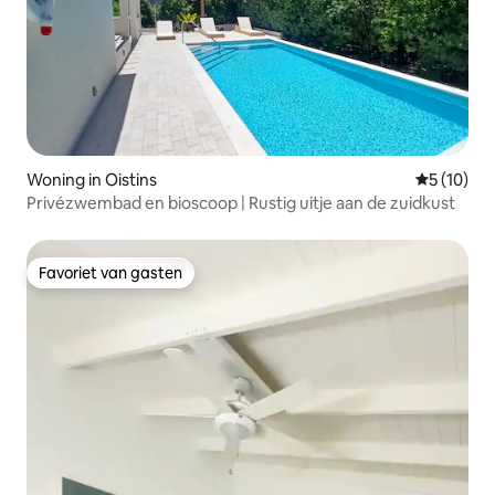
Woning in Oistins
Gemiddelde
5 (10)
Privézwembad en bioscoop | Rustig uitje aan de zuidkust
Favoriet van gasten
Favoriet van gasten