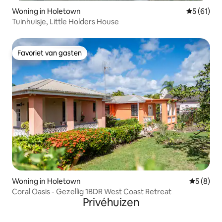
Woning in Holetown
Gemiddelde
5 (61)
Tuinhuisje, Little Holders House
Favoriet van gasten
Favoriet van gasten
Woning in Holetown
Gemiddeld
5 (8)
Coral Oasis - Gezellig 1BDR West Coast Retreat
Privéhuizen