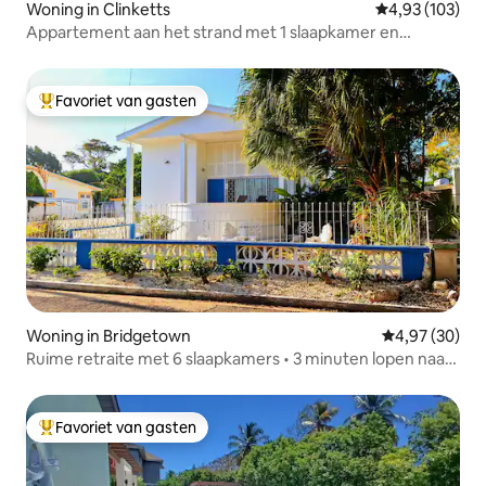
Woning in Clinketts
Gemiddelde beo
4,93 (103)
Appartement aan het strand met 1 slaapkamer en
toegang tot het strand
Favoriet van gasten
Topfavoriet van gasten
Woning in Bridgetown
Gemiddelde be
4,97 (30)
Ruime retraite met 6 slaapkamers • 3 minuten lopen naar
het strand
Favoriet van gasten
Topfavoriet van gasten