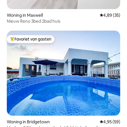
Woning in Maxwell
Gemiddelde be
4,89 (35)
Nieuw Reno 3bed 2bad huis
Favoriet van gasten
Topfavoriet van gasten
Woning in Bridgetown
Gemiddelde be
4,95 (59)