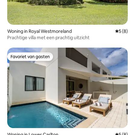
Woning in Royal Westmoreland
Gemiddeld
5 (8)
Prachtige villa met een prachtig uitzicht
Favoriet van gasten
Favoriet van gasten
Woning in Lower Carlton
Gemiddeld
5 (8)