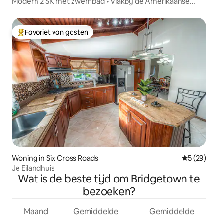
Modern 2 SK met zwembad • Vlakbij de Amerikaanse
ambassade • Lillyville
Favoriet van gasten
Topfavoriet van gasten
Woning in Six Cross Roads
Gemiddelde
5 (29)
Je Eilandhuis
Wat is de beste tijd om Bridgetown te
bezoeken?
Maand
Gemiddelde
Gemiddelde