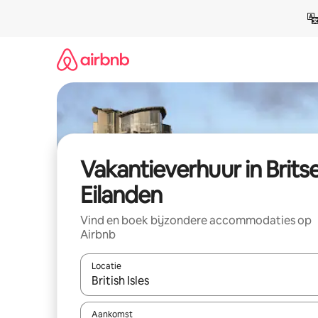
Ga
direct
naar
inhoud
Vakantieverhuur in Brits
Eilanden
Vind en boek bijzondere accommodaties op
Airbnb
Locatie
Wanneer er suggesties beschikbaar zijn, maak je 
Aankomst