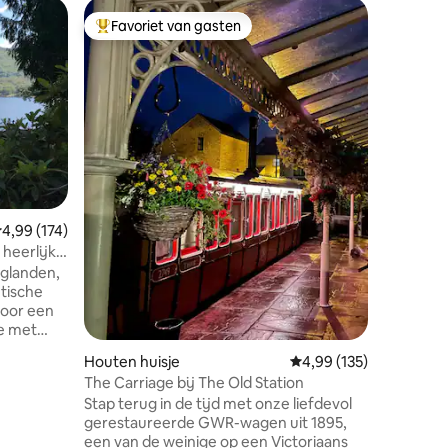
Herders
Favoriet van gasten
Favor
Topfavoriet van gasten
Topfavo
De Skew
De skewb
locatie 
tot een 
paardenv
een gezel
biedt uit
landbouw
berg Cui
manege li
ecensies
emiddelde beoordeling van 4,99 uit 5, 174 recensies
4,99 (174)
mogelijkh
paardenv
 heerlijk
genieten
oglanden,
Het ligt 
tische
toeristis
hemel, M
ie met
e viering
Houten huisje
Gemiddelde beoordeling
4,99 (135)
The Carriage bij The Old Station
ige
Stap terug in de tijd met onze liefdevol
gerestaureerde GWR-wagen uit 1895,
een van de weinige op een Victoriaans
minuten