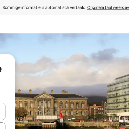
Sommige informatie is automatisch vertaald. 
Originele taal weerge
e
een keuze met je de pijltjestoetsen omhoog en omlaag, óf door te tik