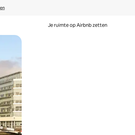
ven
Je ruimte op Airbnb zetten
ken of swipen.