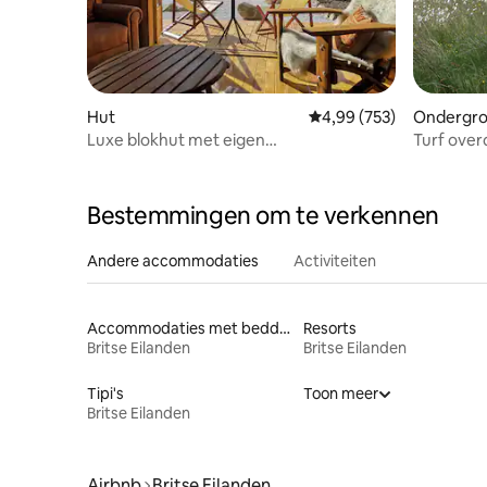
Hut
Gemiddelde beoordeling 
4,99 (753)
Ondergro
Luxe blokhut met eigen
Turf over
kookgelegenheid in Assich Zen Lodge
Bestemmingen om te verkennen
Andere accommodaties
Activiteiten
Accommodaties met bedden op toegankelijke hoogte
Resorts
Britse Eilanden
Britse Eilanden
Tipi's
Toon meer
Britse Eilanden
Airbnb
Britse Eilanden