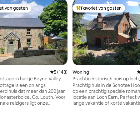
iet van gasten
Favoriet van gasten
iet van gasten
Topfavoriet van gasten
ing van 5 uit 5, 101 recensies
Gemiddelde beoordeling van 5 uit 5, 143 r
5 (143)
Woning
G
ttage in hartje Boyne Valley
Prachtig historisch huis op loch,
uitzicht
ttage is een onlangs
Prachtig huis in de Schotse Ho
rd huis dat meer dan 200 jaar
op een prachtig speciale roman
onasterboice, Co. Louth. Voor
locatie aan Loch Earn. Perfect voor een
nale reizigers ligt onze
lange vakantie of korte vakant
atie op 35 minuten van de
familie of vrienden, een special
n van Dublin en 80 minuten
of zelfs een huwelijksreis! Of gewoon
hthaven van Belfast. *
om te genieten van het pracht
che bezienswaardigheden in de
landschap. Geweldig om te verkennen -
asterboice High Cross &
dagtochten in alle richtingen.
er - 1,1 km Popes Cross,
Gemakkelijk te bereiken - 75 