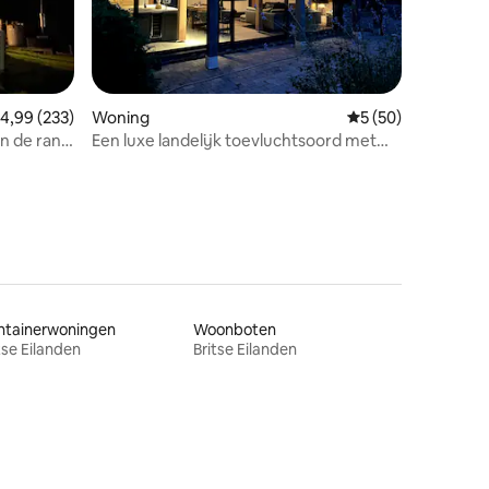
ecensies
emiddelde beoordeling van 4,99 uit 5, 233 recensies
4,99 (233)
Woning
Gemiddelde beoorde
5 (50)
n de rand
Een luxe landelijk toevluchtsoord met
jacuzzi
ntainerwoningen
Woonboten
tse Eilanden
Britse Eilanden