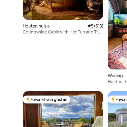
Houten huisje
Gemiddelde beoordel
5 (513)
Countryside Cabin with Hot Tub and Tree
Deck
Woning
Heather 
Favoriet van gasten
Favor
Topfavoriet van gasten
Topfavor