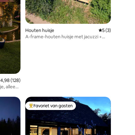
Houten huisje
Gemiddelde beoord
5 (3)
A-frame-houten huisje met jacuzzi +
uitzicht op de rivier de Wye
ecensies
emiddelde beoordeling van 4,98 uit 5, 128 recensies
4,98 (128)
e, alleen
Favoriet van gasten
Topfavoriet van gasten