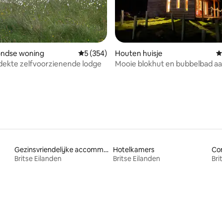
van 4,99 uit 5, 753 recensies
ndse woning
Gemiddelde beoordeling van 5 uit 5, 354 r
5 (354)
Houten huisje
G
dekte zelfvoorzienende lodge
Mooie blokhut en bubbelbad aa
van het bos
Gezinsvriendelijke accommodaties
Hotelkamers
Co
Britse Eilanden
Britse Eilanden
Bri