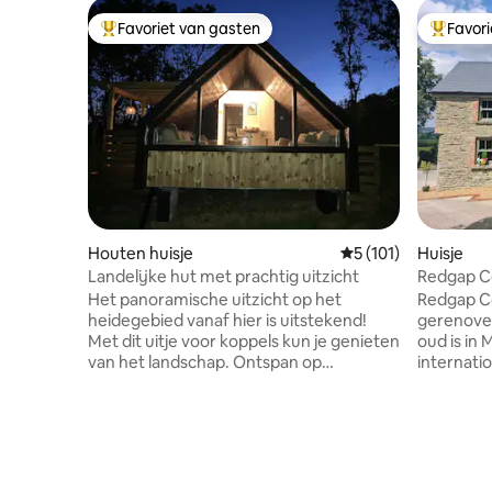
Favoriet van gasten
Favor
Topfavoriet van gasten
Topfavor
Houten huisje
Gemiddelde beoordel
5 (101)
Huisje
Landelijke hut met prachtig uitzicht
Redgap Co
Het panoramische uitzicht op het
Redgap Co
heidegebied vanaf hier is uitstekend!
gerenovee
Met dit uitje voor koppels kun je genieten
oud is in M
van het landschap. Ontspan op
internatio
comfortabele banken en kijk uit het
accommod
raam of ontspan in het bubbelbad met
luchthave
de vuurplaats. Je kunt onze alpaca's
van de luc
ontmoeten. Uitzonderlijke stranden van
Toeristis
North Devon op 40 minuten afstand.
buurt Mon
Exmoor National Park voor de deur.
Round Tow