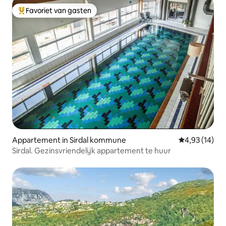
Favoriet van gasten
Topfavoriet van gasten
Appartement in Sirdal kommune
Gemiddelde be
4,93 (14)
Sirdal. Gezinsvriendelijk appartement te huur