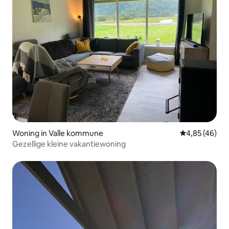
Woning in Valle kommune
Gemiddelde be
4,85 (46)
Gezellige kleine vakantiewoning