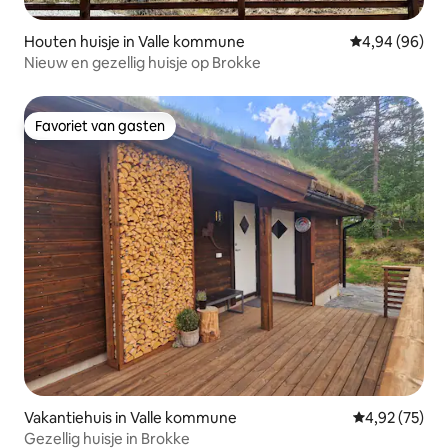
Houten huisje in Valle kommune
Gemiddelde be
4,94 (96)
Nieuw en gezellig huisje op Brokke
Favoriet van gasten
Favoriet van gasten
Vakantiehuis in Valle kommune
Gemiddelde be
4,92 (75)
Gezellig huisje in Brokke