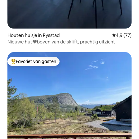
Houten huisje in Rysstad
Gemiddelde b
4,9 (77)
Nieuwe hut❤️boven van de skilift, prachtig uitzicht
Favoriet van gasten
Topfavoriet van gasten