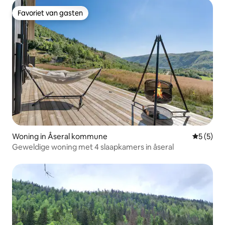
Favoriet van gasten
Favoriet van gasten
Woning in Åseral kommune
Gemiddeld
5 (5)
Geweldige woning met 4 slaapkamers in åseral