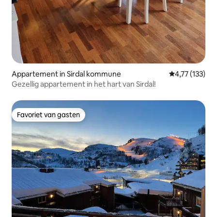
Appartement in Sirdal kommune
Gemiddelde beo
4,77 (133)
Gezellig appartement in het hart van Sirdal!
Favoriet van gasten
Favoriet van gasten