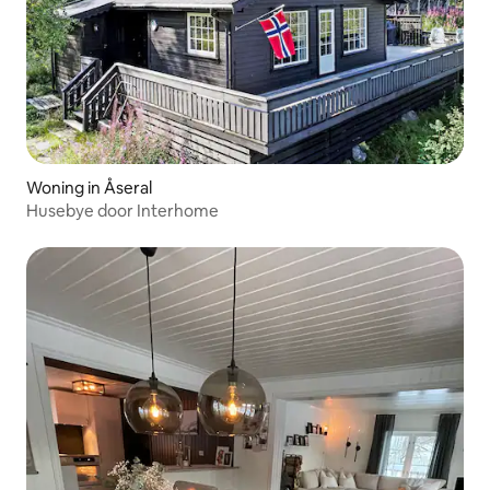
Woning in Åseral
Husebye door Interhome