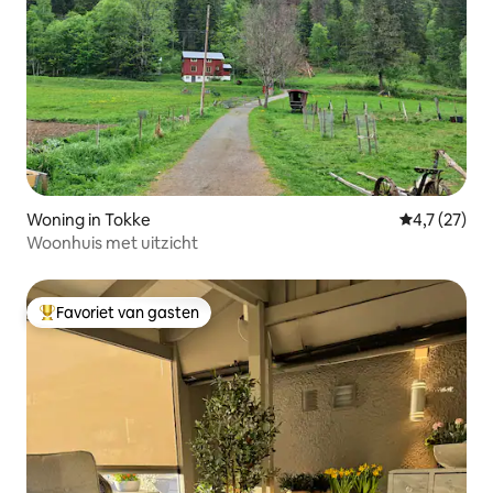
Woning in Tokke
Gemiddelde b
4,7 (27)
Woonhuis met uitzicht
Favoriet van gasten
Topfavoriet van gasten