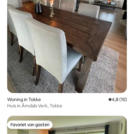
Woning in Tokke
Gemiddelde b
4,8 (10)
Huis in Åmdals Verk, Tokke
Favoriet van gasten
Favoriet van gasten