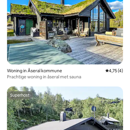
Woning in Åseral kommune
Gemiddelde b
4,75 (4)
Prachtige woning in åseral met sauna
Superhost
Superhost