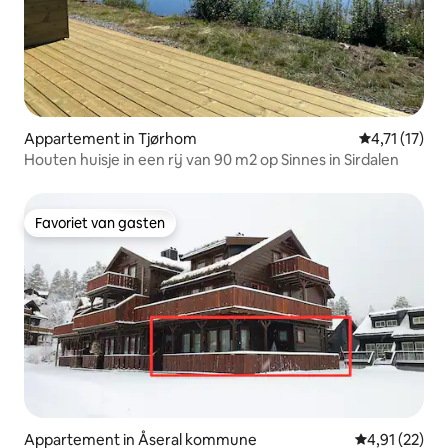
Appartement in Tjørhom
Gemiddelde b
4,71 (17)
Houten huisje in een rij van 90 m2 op Sinnes in Sirdalen
Favoriet van gasten
Favoriet van gasten
Appartement in Åseral kommune
Gemiddelde be
4,91 (22)