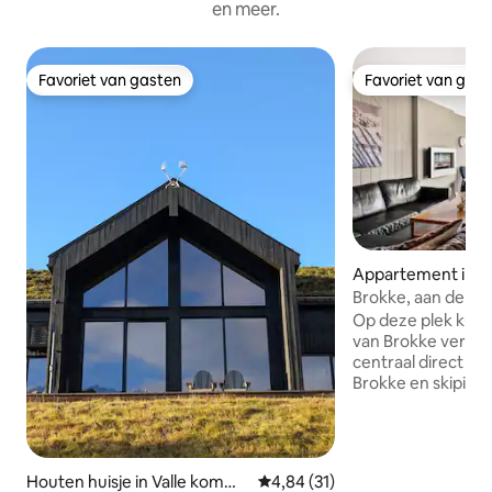
en meer.
Favoriet van gasten
Favoriet van gas
Favoriet van gasten
Favoriet van gas
Appartement in V
une
Brokke, aan de zo
Op deze plek kun 
van Brokke verblijv
centraal direct bij
Brokke en skipiste
geweldige wandel
vissen en klimmen.
eindappartement o
bestaat uit inkomh
Houten huisje in Valle kommu
Gemiddelde beoordeling van 4,8
4,84 (31)
badkamer/wasrui