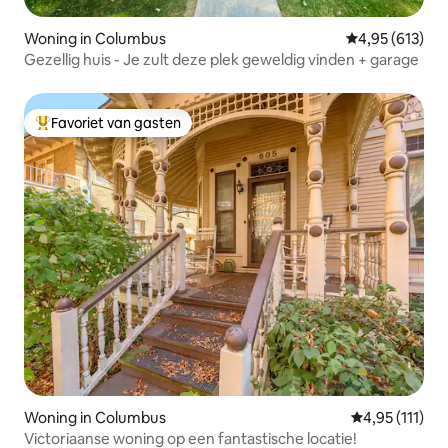
Woning in Columbus
Gemiddelde beo
4,95 (613)
Gezellig huis - Je zult deze plek geweldig vinden + garage
Favoriet van gasten
Topfavoriet van gasten
Woning in Columbus
Gemiddelde be
4,95 (111)
Victoriaanse woning op een fantastische locatie!