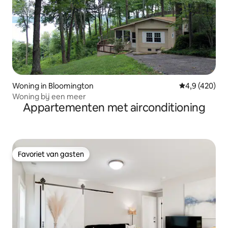
Woning in Bloomington
Gemiddelde be
4,9 (420)
Woning bij een meer
Appartementen met airconditioning
Favoriet van gasten
Favoriet van gasten