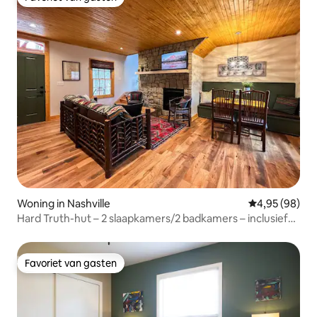
Favoriet van gasten
Woning in Nashville
Gemiddelde be
4,95 (98)
Hard Truth-hut – 2 slaapkamers/2 badkamers – inclusief
rondleiding door de distilleerderij
Favoriet van gasten
Favoriet van gasten