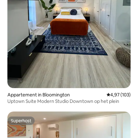
Appartement in Bloomington
Gemiddelde beo
4,97 (103)
Uptown Suite Modern Studio Downtown op het plein
Superhost
Superhost