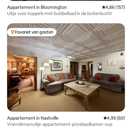
Appartement in Bloomington
Gemiddelde beo
4,86 (157)
Uitje voor koppels met bubbelbad in de buitenlucht!
Favoriet van gasten
Topfavoriet van gasten
Appartement in Nashville
Gemiddelde be
4,95 (60)
Vriendinnenuitje-appartement-privébadkamer-sup