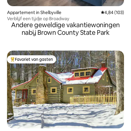
Appartement in Shelbyville
Gemiddelde beo
4,84 (103)
Verblijf een tijdje op Broadway
Andere geweldige vakantiewoningen
nabij Brown County State Park
Favoriet van gasten
Topfavoriet van gasten