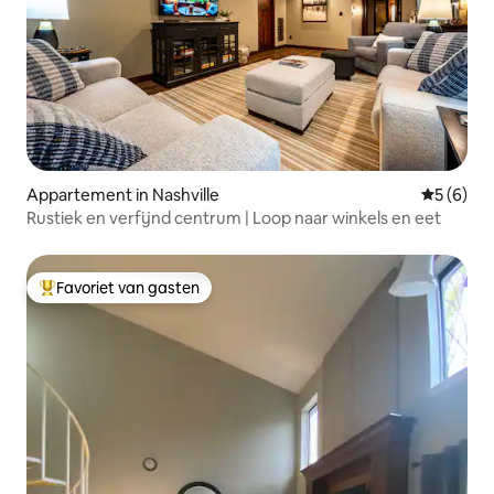
Appartement in Nashville
Gemiddeld
5 (6)
Rustiek en verfijnd centrum | Loop naar winkels en eet
Favoriet van gasten
Topfavoriet van gasten