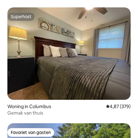
Superhost
Superhost
Woning in Columbus
Gemiddelde beo
4,87 (379)
Gemak van thuis
Favoriet van gasten
Favoriet van gasten