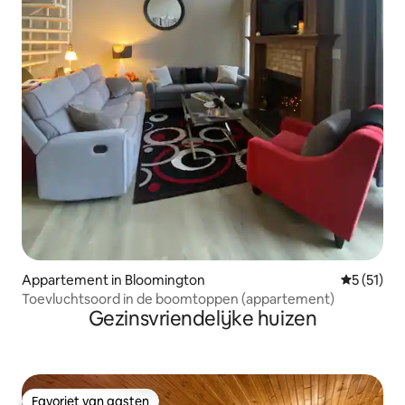
Appartement in Bloomington
Gemiddelde
5 (51)
Toevluchtsoord in de boomtoppen (appartement)
Gezinsvriendelijke huizen
Favoriet van gasten