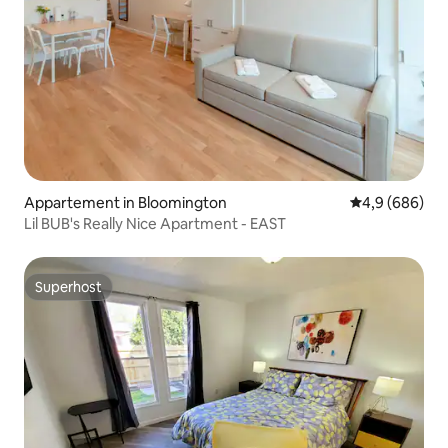
Appartement in Bloomington
Gemiddelde be
4,9 (686)
Lil BUB's Really Nice Apartment - EAST
Superhost
Superhost