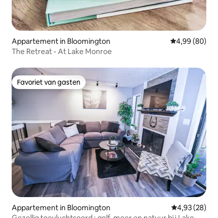
Appartement in Bloomington
Gemiddelde be
4,99 (80)
The Retreat - At Lake Monroe
Favoriet van gasten
Favoriet van gasten
Appartement in Bloomington
Gemiddelde be
4,93 (28)
Gezellig toevluchtsoord : golf, meer en natuur bij Lake