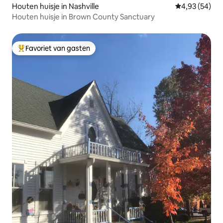
Houten huisje in Nashville
Gemiddelde be
4,93 (54)
Houten huisje in Brown County Sanctuary
Favoriet van gasten
Topfavoriet van gasten