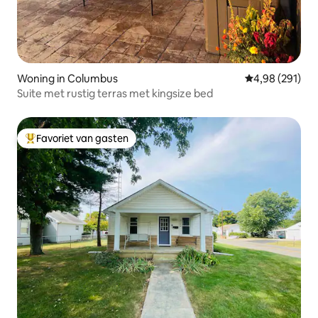
Woning in Columbus
Gemiddelde beo
4,98 (291)
Suite met rustig terras met kingsize bed
Favoriet van gasten
Topfavoriet van gasten