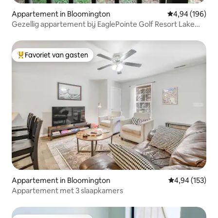
Appartement in Bloomington
Gemiddelde beo
4,94 (196)
Gezellig appartement bij EaglePointe Golf Resort Lake
Monroe.
Favoriet van gasten
Topfavoriet van gasten
Appartement in Bloomington
Gemiddelde beo
4,94 (153)
Appartement met 3 slaapkamers