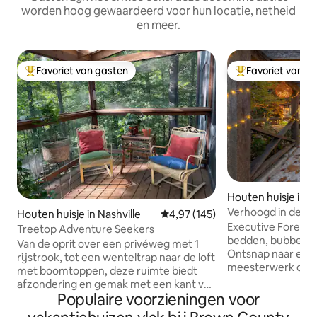
worden hoog gewaardeerd voor hun locatie, netheid
en meer.
Favoriet van gasten
Favoriet van g
Topfavoriet van gasten
Topfavoriet van 
Houten huisje in U
Verhoogd in de wil
Houten huisje in Nashville
Gemiddelde beoordeling van 4,97
4,97 (145)
verblijf | 2 kingsi
Executive Forest 
Treetop Adventure Seekers
bedden, bubbelba
Van de oprit over een privéweg met 1
Ontsnap naar een 
rijstrook, tot een wenteltrap naar de loft
meesterwerk op 40
met boomtoppen, deze ruimte biedt
bosrijke grond. Ca
afzondering en gemak met een kant van
ontworpen voor pr
Populaire voorzieningen voor
avontuur. Een unieke heuvel met drie
en actieve volwas
verdiepingen, omgeven door 85 voet