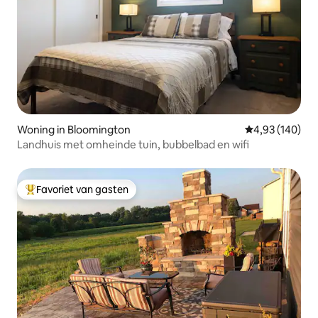
Woning in Bloomington
Gemiddelde beo
4,93 (140)
Landhuis met omheinde tuin, bubbelbad en wifi
Favoriet van gasten
Topfavoriet van gasten