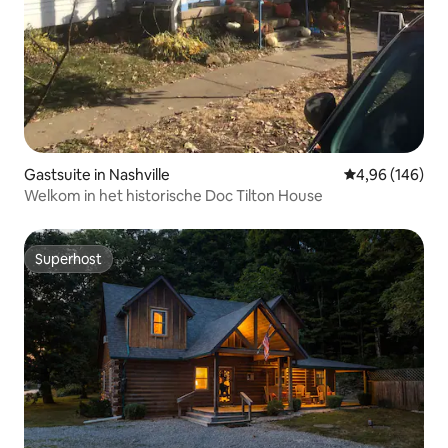
Gastsuite in Nashville
Gemiddelde beo
4,96 (146)
Welkom in het historische Doc Tilton House
Superhost
Superhost