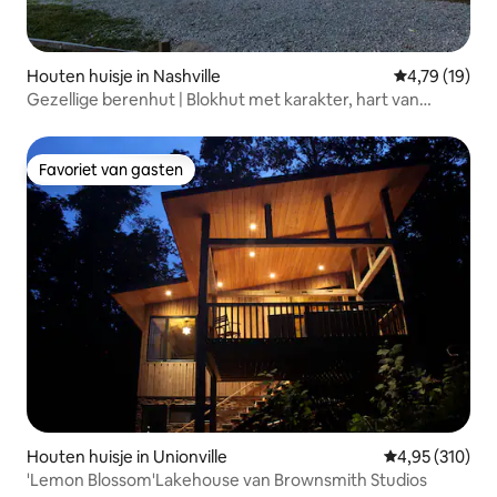
Houten huisje in Nashville
Gemiddelde be
4,79 (19)
Gezellige berenhut | Blokhut met karakter, hart van
Nashville
Favoriet van gasten
Favoriet van gasten
Houten huisje in Unionville
Gemiddelde beo
4,95 (310)
'Lemon Blossom'Lakehouse van Brownsmith Studios