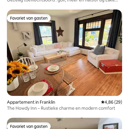
Monroe
Favoriet van gasten
Favoriet van gasten
Appartement in Franklin
Gemiddelde be
4,86 (29)
The Howdy Inn – Rustieke charme en modern comfort
Favoriet van gasten
Favoriet van gasten