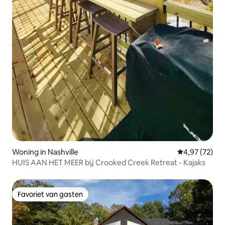
Woning in Nashville
Gemiddelde be
4,97 (72)
HUIS AAN HET MEER bij Crooked Creek Retreat - Kajaks
Favoriet van gasten
Favoriet van gasten