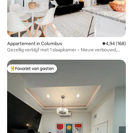
Appartement in Columbus
Gemiddelde beo
4,94 (168)
Gezellig verblijf met 1 slaapkamer ~ Nieuw verbouwd,
snelle wifi
Favoriet van gasten
Topfavoriet van gasten