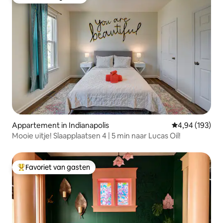
Favoriet van gasten
Appartement in Indianapolis
Gemiddelde beo
4,94 (193)
Mooie uitje! Slaapplaatsen 4 | 5 min naar Lucas Oil!
Favoriet van gasten
Topfavoriet van gasten