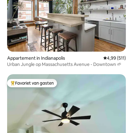
Appartement in Indianapolis
Gemiddelde beo
4,99 (511)
Urban Jungle op Massachusetts Avenue - Downtown 🌱
Favoriet van gasten
Topfavoriet van gasten