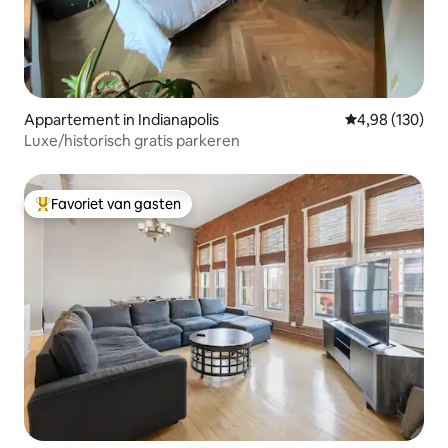
Appartement in Indianapolis
Gemiddelde beo
4,98 (130)
Luxe/historisch gratis parkeren
Favoriet van gasten
Topfavoriet van gasten