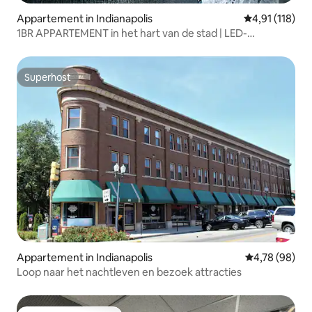
Appartement in Indianapolis
Gemiddelde beo
4,91 (118)
1BR APPARTEMENT in het hart van de stad | LED-
verlichting!
Superhost
Superhost
Appartement in Indianapolis
Gemiddelde be
4,78 (98)
Loop naar het nachtleven en bezoek attracties