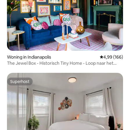
Woning in Indianapolis
Gemiddelde beo
4,99 (166)
The Jewel Box - Historisch Tiny Home - Loop naar het
centrum
Superhost
Superhost