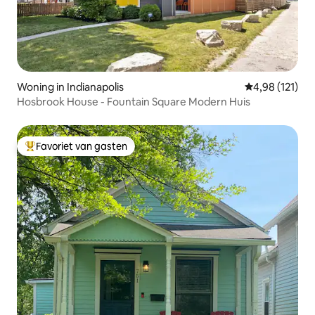
Woning in Indianapolis
Gemiddelde beo
4,98 (121)
Hosbrook House - Fountain Square Modern Huis
Favoriet van gasten
Topfavoriet van gasten