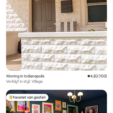
Woning in Indianapolis
Gemiddelde beo
4,82 (103)
Verblijf in stijl: Village
Favoriet van gasten
Topfavoriet van gasten