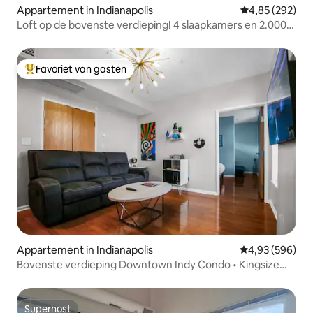
Appartement in Indianapolis
Gemiddelde beo
4,85 (292)
Loft op de bovenste verdieping! 4 slaapkamers en 2.000
m ²
Favoriet van gasten
Topfavoriet van gasten
Appartement in Indianapolis
Gemiddelde beo
4,93 (596)
Bovenste verdieping Downtown Indy Condo • Kingsize
bed
Superhost