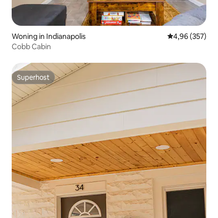
Woning in Indianapolis
Gemiddelde beo
4,96 (357)
Cobb Cabin
Superhost
Superhost