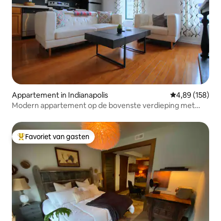
Appartement in Indianapolis
Gemiddelde beo
4,89 (158)
Modern appartement op de bovenste verdieping met
uitzicht op het staatshuis
Favoriet van gasten
Topfavoriet van gasten