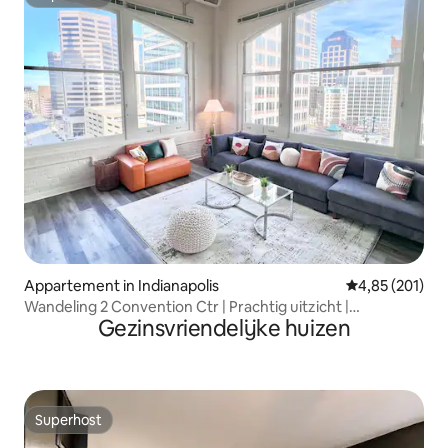
Superhost
Appartement in Indianapolis
Gemiddelde beo
4,85 (201)
Wandeling 2 Convention Ctr | Prachtig uitzicht |
Gezinsvriendelijke huizen
Penthouse
Superhost
Superhost