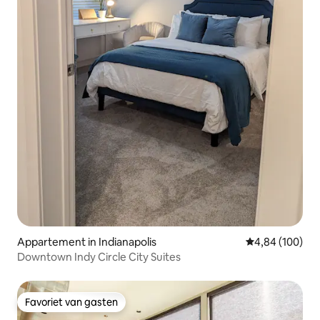
Appartement in Indianapolis
Gemiddelde beo
4,84 (100)
Downtown Indy Circle City Suites
Favoriet van gasten
Favoriet van gasten