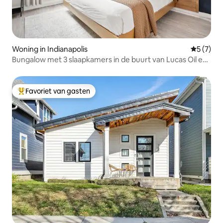
Woning in Indianapolis
Gemiddeld
5 (7)
Bungalow met 3 slaapkamers in de buurt van Lucas Oil en
het congrescentrum
Favoriet van gasten
Topfavoriet van gasten