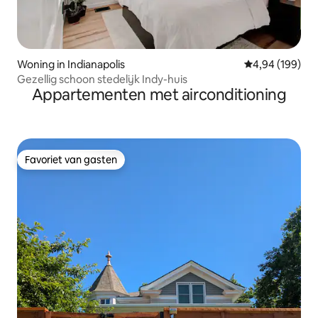
Woning in Indianapolis
Gemiddelde beo
4,94 (199)
Gezellig schoon stedelijk Indy-huis
Appartementen met airconditioning
Favoriet van gasten
Favoriet van gasten