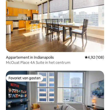
Appartement in Indianapolis
Gemiddelde beo
4,92 (108)
McOuat Place 4A Suite in het centrum
Favoriet van gasten
Favoriet van gasten