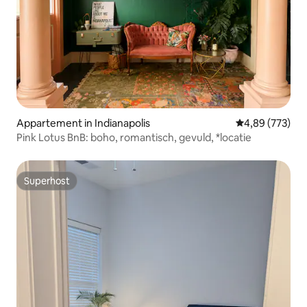
Appartement in Indianapolis
Gemiddelde beo
4,89 (773)
Pink Lotus BnB: boho, romantisch, gevuld, *locatie
Superhost
Superhost