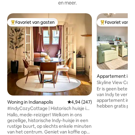
en meer.
Favoriet van gasten
Favoriet van g
Topfavoriet van gasten
Topfavoriet van 
Appartement in In
s
Skyline View Condo
centrum, GRATIS 
Er is geen betere
van Indy te verken
appartement in het
Woning in Indianapolis
Gemiddelde beoordeling van 4,94
4,94 (247)
hebben gratis pa
#IndyCozyCottage | Historisch huisje in
het terrein, maar j
de buurt van het centrum
Hallo, mede-reiziger! Welkom in ons
nodig! Stap buite
gezellige, historische Indy-huisje in een
naar de levendige
rustige buurt, op slechts enkele minuten
eetgelegenheden 
van het centrum. Geniet van koffie op
Bottleworks Distri