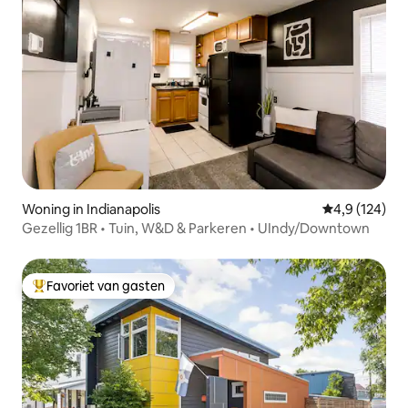
Woning in Indianapolis
Gemiddelde be
4,9 (124)
Gezellig 1BR • Tuin, W&D & Parkeren • UIndy/Downtown
Favoriet van gasten
Topfavoriet van gasten