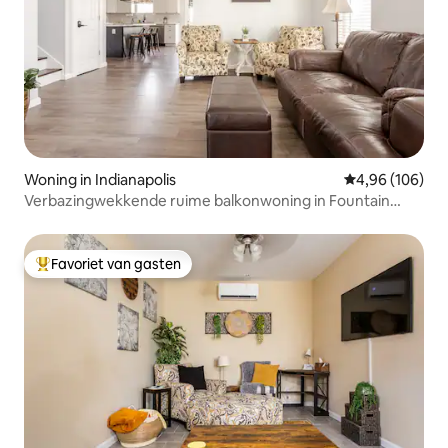
Woning in Indianapolis
Gemiddelde beo
4,96 (106)
Verbazingwekkende ruime balkonwoning in Fountain
Square.
Favoriet van gasten
Topfavoriet van gasten