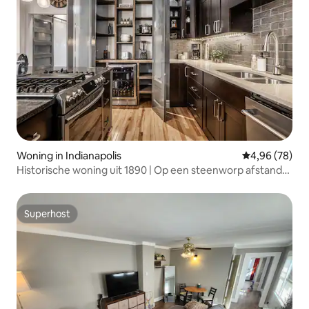
Woning in Indianapolis
Gemiddelde be
4,96 (78)
Historische woning uit 1890 | Op een steenworp afstand
van Fountain Square
Superhost
Superhost