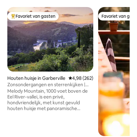
Favoriet van gasten
Favoriet van gas
Topfavoriet van gasten
Favoriet van gas
Houten huisje in Garberville
Gemiddelde beoordeling van 4,98
4,98 (262)
Zonsondergangen en sterrenkijken |
Privé en kunstzinnig | Bubbelbad!
Melody Mountain, 1000 voet boven de
Eel River-vallei, is een privé,
hondvriendelijk, met kunst gevuld
houten huisje met panoramische
zonsondergangen en een
ongeëvenaarde sterrenhemel. Wandel
door ons 24 hectare grote bos, waar
kwartels, kalkoenen, vossen en herten