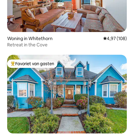
Woning in Whitethorn
Gemiddelde beo
4,97 (108)
Retreat in the Cove
Favoriet van gasten
Topfavoriet van gasten