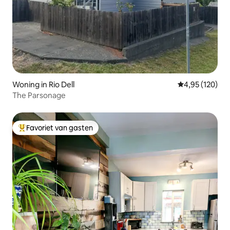
Woning in Rio Dell
Gemiddelde beo
4,95 (120)
The Parsonage
Favoriet van gasten
Topfavoriet van gasten