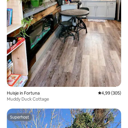
Huisje in Fortuna
Gemiddelde beo
4,99 (305)
Muddy Duck Cottage
Superhost
Superhost