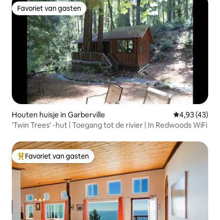
Favoriet van gasten
Favoriet van gasten
Houten huisje in Garberville
Gemiddelde be
4,93 (43)
'Twin Trees' -hut | Toegang tot de rivier | In Redwoods WiFi
Favoriet van gasten
Topfavoriet van gasten