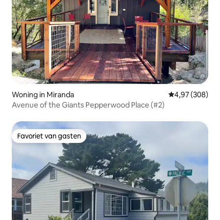
Woning in Miranda
Gemiddelde beo
4,97 (308)
Avenue of the Giants Pepperwood Place (#2)
Favoriet van gasten
Favoriet van gasten