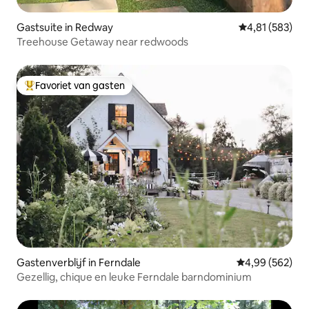
Gastsuite in Redway
Gemiddelde beo
4,81 (583)
Treehouse Getaway near redwoods
Favoriet van gasten
Topfavoriet van gasten
Gastenverblijf in Ferndale
Gemiddelde beo
4,99 (562)
Gezellig, chique en leuke Ferndale barndominium