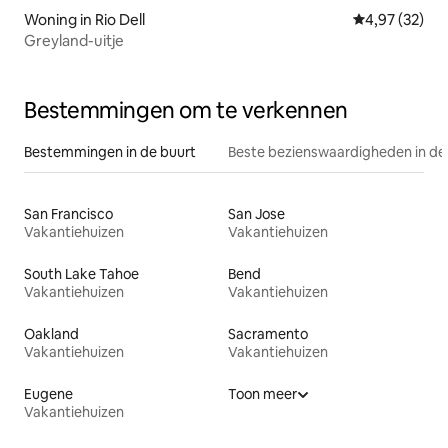
Woning in Rio Dell
Gemiddelde be
4,97 (32)
Greyland-uitje
Bestemmingen om te verkennen
Bestemmingen in de buurt
Beste bezienswaardigheden in de
San Francisco
San Jose
Vakantiehuizen
Vakantiehuizen
South Lake Tahoe
Bend
Vakantiehuizen
Vakantiehuizen
Oakland
Sacramento
Vakantiehuizen
Vakantiehuizen
Eugene
Toon meer
Vakantiehuizen