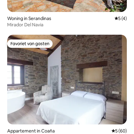
Woning in Serandinas
Gemiddeld
5 (4)
Mirador Del Navia
Favoriet van gasten
Favoriet van gasten
Appartement in Coaña
Gemiddelde
5 (60)