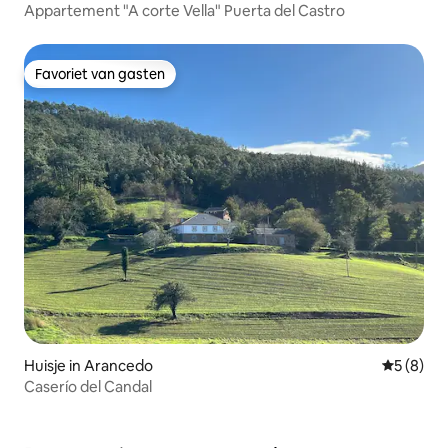
Appartement "A corte Vella" Puerta del Castro
Favoriet van gasten
Favoriet van gasten
Huisje in Arancedo
Gemiddeld
5 (8)
Caserío del Candal