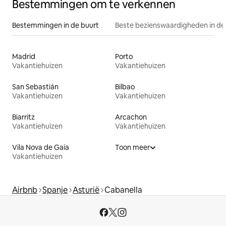
Bestemmingen om te verkennen
Bestemmingen in de buurt
Beste bezienswaardigheden in de
Madrid
Porto
Vakantiehuizen
Vakantiehuizen
San Sebastián
Bilbao
Vakantiehuizen
Vakantiehuizen
Biarritz
Arcachon
Vakantiehuizen
Vakantiehuizen
Vila Nova de Gaia
Toon meer
Vakantiehuizen
Airbnb
Spanje
Asturië
Cabanella