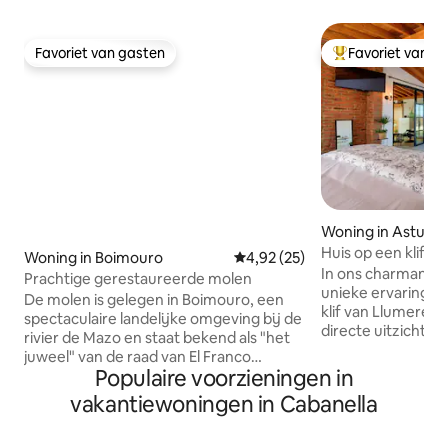
Favoriet van gasten
Favoriet van g
Favoriet van gasten
Topfavoriet van 
Woning in Asturia
Huis op een klif
Woning in Boimouro
Gemiddelde beoordeling van 4,9
4,92 (25)
In ons charmante h
Prachtige gerestaureerde molen
unieke ervaring. 
De molen is gelegen in Boimouro, een
klif van Llumeres
spectaculaire landelijke omgeving bij de
directe uitzichten
rivier de Mazo en staat bekend als "het
plek van groot bel
juweel" van de raad van El Franco
Vorstendom Asturi
Populaire voorzieningen in
(Asturias). De molen heeft een
ruime woonkamer e
capaciteit voor 6 personen: 2
vakantiewoningen in Cabanella
keuken, twee terr
slaapkamers en een loft, woonkamer
uitzicht op zee) 
met open haard, tv, dvd, stereo-
ontspanningsruim