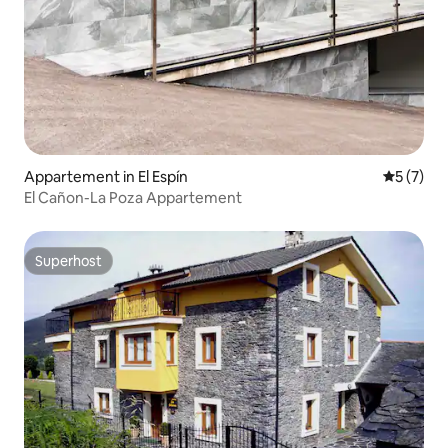
Appartement in El Espín
Gemiddeld
5 (7)
El Cañon-La Poza Appartement
Superhost
Superhost