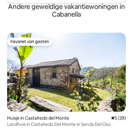
Andere geweldige vakantiewoningen in
Cabanella
Favoriet van gasten
Favoriet van gasten
Huisje in Castañedo del Monte
Gemiddelde
5 (29)
Landhuis in Castañedo Del Monte in Senda Del Oso