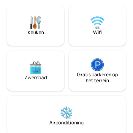
installatie, verwarming, volledig
slaapkamer met g
uitgeruste keuken en eetkamer,
een ongelooflijk u
badkamer, Wi-Fi, eigen parkeerplaats en
LamiCasina ligt in
een 1300 m2 eigen tuin met 3
natuurlijke omgev
verschillende gebieden, een bomen en
bloementuin, een picknickplaats en een
Keuken
Wifi
solarium aan de bovenkant van het huis
met een prachtig uitzicht.
Gratis parkeren op
Zwembad
het terrein
Airconditioning