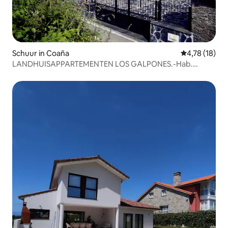
Schuur in Coaña
Gemiddelde be
4,78 (18)
LANDHUISAPPARTEMENTEN LOS GALPONES.-Hab.
Teixedo