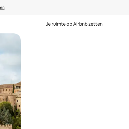
ven
Je ruimte op Airbnb zetten
ken of swipen.