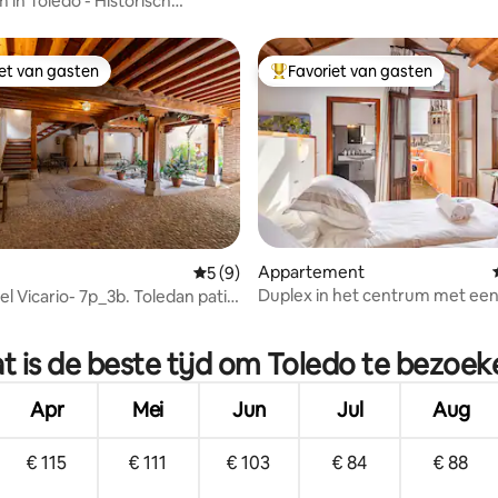
 in Toledo - Historisch
nt uit de 16e eeuw
iet van gasten
Favoriet van gasten
iet van gasten
Topfavoriet van gasten
Appartement
Gemiddelde beoordeling van 5 uit 5, 9 r
5 (9)
Duplex in het centrum met een
el Vicario- 7p_3b. Toledan patio
g van 4,82 uit 5, 17 recensies
uitzicht
t is de beste tijd om Toledo te bezoek
Apr
Mei
Jun
Jul
Aug
€ 115
€ 111
€ 103
€ 84
€ 88