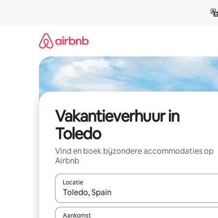
Ga
direct
naar
inhoud
Vakantieverhuur in
Toledo
Vind en boek bijzondere accommodaties op
Airbnb
Locatie
Wanneer er suggesties beschikbaar zijn, maak je 
Aankomst