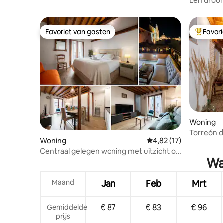
Een droom
apparteme
Favoriet van gasten
Favor
Favoriet van gasten
Topfavor
Woning
Torreón d
Woning
Gemiddelde beoordelin
4,82 (17)
+ uitzicht
Centraal gelegen woning met uitzicht op
Wa
de kathedraal en het Alcázar-kasteel,
huisdieren toegestaan
Maand
Jan
Feb
Mrt
€ 87
€ 83
€ 96
Gemiddelde
prijs