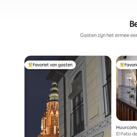
Be
Gasten zijn het ermee e
Favoriet van gasten
Favor
Topfavoriet van gasten
Topfavor
Huurcom
El Patio d