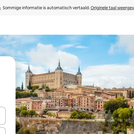
Sommige informatie is automatisch vertaald. 
Originele taal weerge
een keuze met je de pijltjestoetsen omhoog en omlaag, óf door te tik