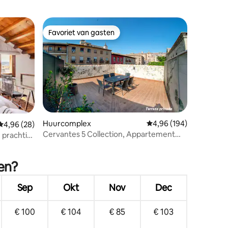
Favoriet van gasten
Favoriet van gasten
Huurcomplex
Gemiddelde beoordeling
4,96 (194)
Gemiddelde beoordeling van 4,96 uit 5, 28 recensies
4,96 (28)
ecensies
Cervantes 5 Collection, Appartement
 prachtig
Sefarad
en?
Sep
Okt
Nov
Dec
€ 100
€ 104
€ 85
€ 103