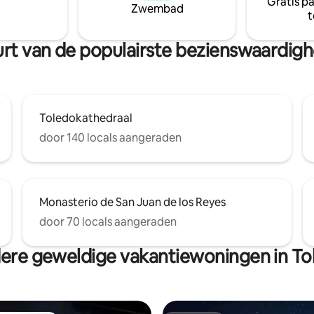
Gratis p
Zwembad
TE: agua caliente con termo
t
 Si se acaba el agua caliente
perar que recargue el termo un
uurt van de populairste bezienswaardi
odas las llaves de agua caliente
para que se pueda acumular en
Toledokathedraal
door 140 locals aangeraden
Monasterio de San Juan de los Reyes
door 70 locals aangeraden
ere geweldige vakantiewoningen in To