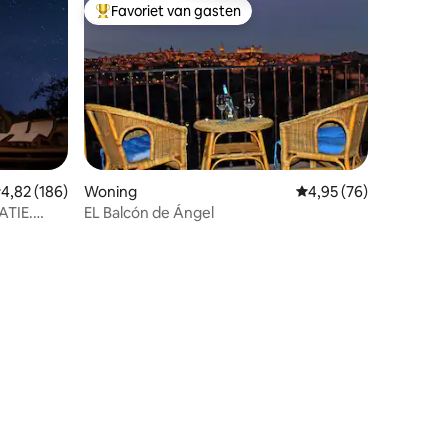
Favoriet van gasten
Topfavoriet van gasten
emiddelde beoordeling van 4,82 uit 5, 186 recensies
4,82 (186)
Woning
Gemiddelde beoordelin
4,95 (76)
TIE.
EL Balcón de Ángel
HA
ecensies