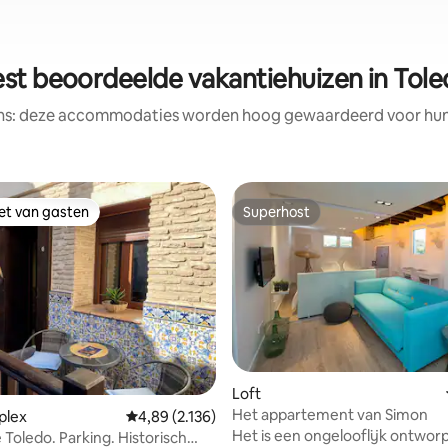
st beoordeelde vakantiehuizen in Tol
ens: deze accommodaties worden hoog gewaardeerd voor hun l
iet van gasten
Superhost
iet van gasten
Superhost
Loft
Het appartement van Simon
plex
Gemiddelde beoordeling van 4,89 uit 5, 2.136 r
4,89 (2.136)
Het is een ongelooflijk ontworp
e Toledo. Parking. Historisch