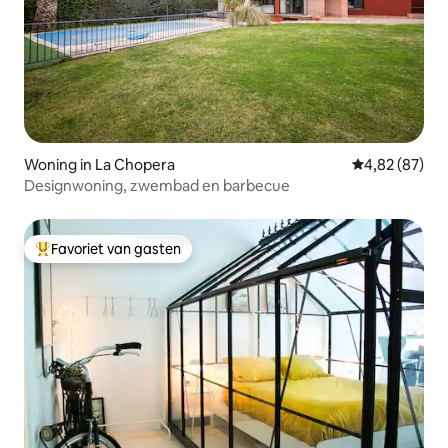
Woning in La Chopera
Gemiddelde be
4,82 (87)
Designwoning, zwembad en barbecue
Favoriet van gasten
Topfavoriet van gasten