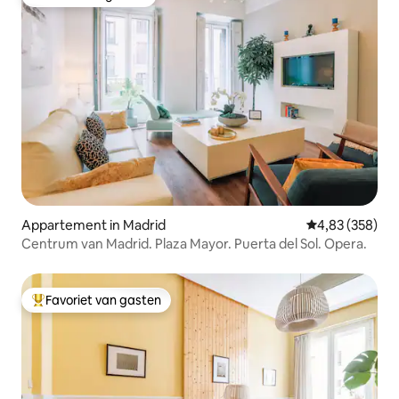
Favoriet van gasten
Appartement in Madrid
Gemiddelde beo
4,83 (358)
Centrum van Madrid. Plaza Mayor. Puerta del Sol. Opera.
Favoriet van gasten
Topfavoriet van gasten