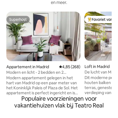
en meer.
Superhost
Favoriet van g
Superhost
Topfavoriet van 
Loft in Madrid
Appartement in Madrid
Gemiddelde beoordeling van 4,85
4,85 (268)
De lucht van Mad
Modern en licht - 2 bedden en 2
privéterras in Co
badkamers - stadscentrum
Dit moderne pent
Modern appartement gelegen in het
houten balken met
hart van Madrid op een paar meter van
terras, genesteld
het Koninklijk Paleis of Plaza de Sol. Het
verdieping van ee
appartement is perfect ingericht en is
Populaire voorzieningen voor
stelt je in staat 
perfect voor gezinnen. Het
een prachtig uitzi
appartement heeft twee slaapkamers,
vakantiehuizen vlak bij Teatro Real
wandelen in de sta
beide met een complete badkamer en
super comfortabel. Je vindt alles wat
suite, de belangrijkste heeft een
nodig hebt om een
tweepersoonsbed van 1.40x1.90, de