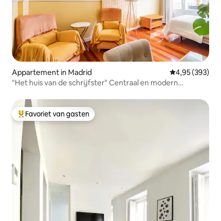
Appartement in Madrid
Gemiddelde beo
4,95 (393)
"Het huis van de schrijfster" Centraal en modern
appartement.
Favoriet van gasten
Topfavoriet van gasten