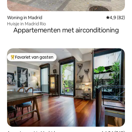
Woning in Madrid
Gemiddelde b
4,9 (82)
Huisje in Madrid Rio
Appartementen met airconditioning
Favoriet van gasten
Topfavoriet van gasten