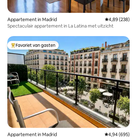
Appartement in Madrid
Gemiddelde beo
4,89 (238)
Spectaculair appartement in La Latina met uitzicht
Favoriet van gasten
Topfavoriet van gasten
Appartement in Madrid
Gemiddelde beo
4,94 (695)