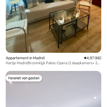
Appartement in Madrid
Gemiddelde be
4,97 (66)
Hartje Madrid|Koninklijk Paleis-Opera |2 slaapkamers+ 2
badkamers
Favoriet van gasten
Favoriet van gasten