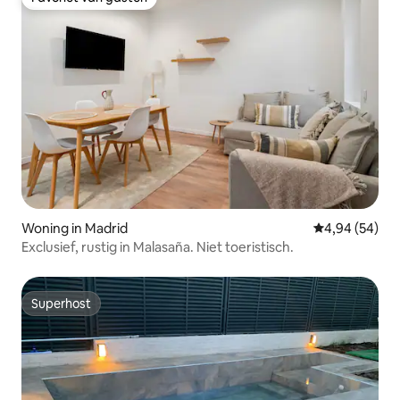
Favoriet van gasten
Woning in Madrid
Gemiddelde be
4,94 (54)
Exclusief, rustig in Malasaña. Niet toeristisch.
Superhost
Superhost