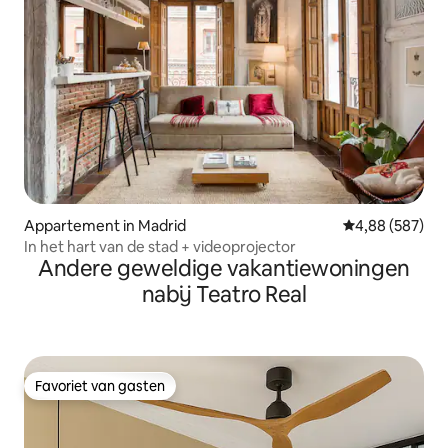
Appartement in Madrid
Gemiddelde beo
4,88 (587)
In het hart van de stad + videoprojector
Andere geweldige vakantiewoningen
nabij Teatro Real
Favoriet van gasten
Favoriet van gasten