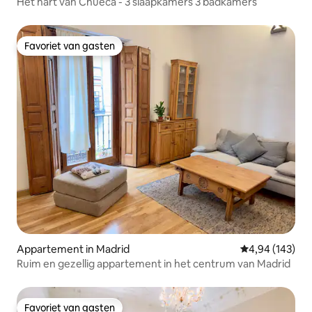
Het hart van Chueca - 3 slaapkamers 3 badkamers
Favoriet van gasten
Favoriet van gasten
Appartement in Madrid
Gemiddelde beo
4,94 (143)
Ruim en gezellig appartement in het centrum van Madrid
Favoriet van gasten