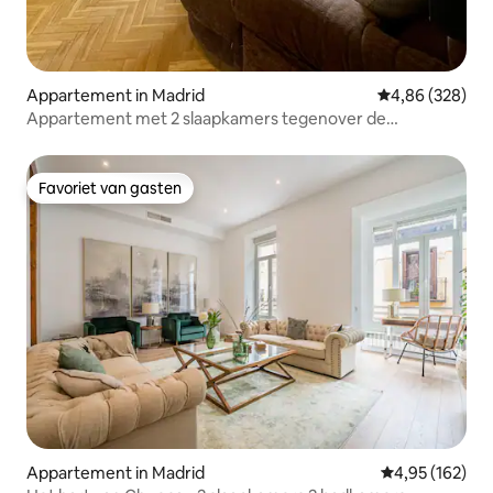
Appartement in Madrid
Gemiddelde beo
4,86 (328)
Appartement met 2 slaapkamers tegenover de
koninklijke paleistuin
Favoriet van gasten
Favoriet van gasten
Appartement in Madrid
Gemiddelde beo
4,95 (162)