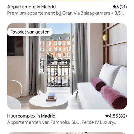
Appartement in Madrid
Gemiddelde
5 (21)
Premium appartement bij Gran Via 3 slaapkamers + 3,5
badkamers
Favoriet van gasten
Favoriet van gasten
Huurcomplex in Madrid
Gemiddelde be
4,85 (82)
Appartementen van Famnolsu SLU, Felipe IV Luxury...