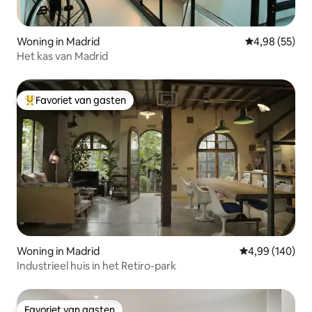
Woning in Madrid
Gemiddelde be
4,98 (55)
Het kas van Madrid
Favoriet van gasten
Topfavoriet van gasten
Woning in Madrid
Gemiddelde beo
4,99 (140)
Industrieel huis in het Retiro-park
Favoriet van gasten