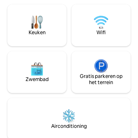
Madrid te verblijv
andere heeft twee eenpersoonsbedden
badkamerbenodig
van 90x2,00. Het heeft ook een ruime
en de internetverb
woonkamer met alle gemakken, een
Een van de beste l
eethoek en een volledig uitgeruste en
kunt bijna overal 
moderne Amerikaanse keuken. Het
Keuken
Wifi
toe lopen.
appartement is voorzien van
airconditioning en verwarming.
Gratis parkeren op
Zwembad
het terrein
Airconditioning