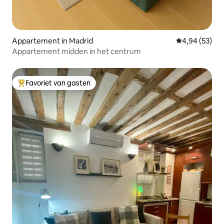
Appartement in Madrid
Gemiddelde be
4,94 (53)
Appartement midden in het centrum
Favoriet van gasten
Topfavoriet van gasten