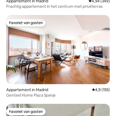
Appartement in Madrid
Gemiddelde beo
4,94 (349)
Prachtig appartement in het centrum met privéterras
Favoriet van gasten
Favoriet van gasten
Appartement in Madrid
Gemiddelde be
4,9 (155)
Genteel Home Plaza Spanje
Favoriet van gasten
Favoriet van gasten