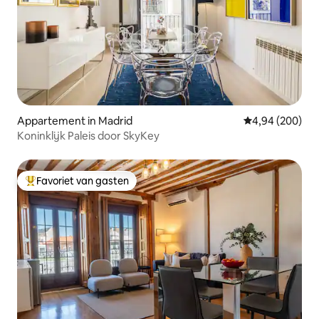
Appartement in Madrid
Gemiddelde beo
4,94 (200)
Koninklijk Paleis door SkyKey
Favoriet van gasten
Topfavoriet van gasten