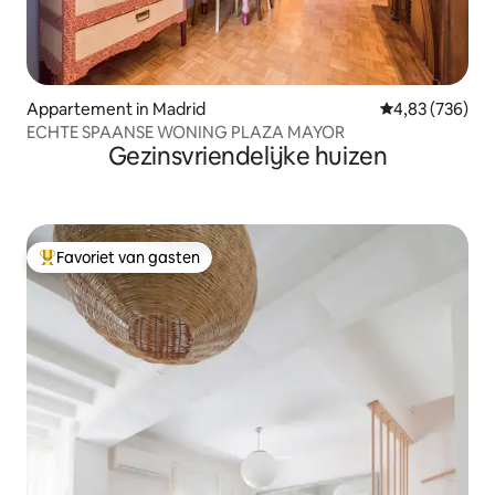
Appartement in Madrid
Gemiddelde beo
4,83 (736)
ECHTE SPAANSE WONING PLAZA MAYOR
Gezinsvriendelijke huizen
Favoriet van gasten
Topfavoriet van gasten