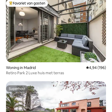
Favoriet van gasten
Topfavoriet van gasten
Woning in Madrid
Gemiddelde beo
4,94 (196)
Retiro Park 2 Luxe huis met terras
Superhost
Superhost