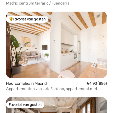
Madrid centrum terras c / Fuencarra
Favoriet van gasten
Topfavoriet van gasten
Huurcomplex in Madrid
Gemiddelde beo
4,93 (886)
Appartementen van Luiz Fabiano, appartement met...
Favoriet van gasten
Favoriet van gasten