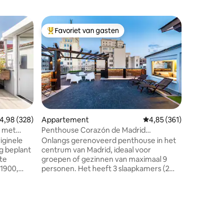
Woning
Favoriet van gasten
Favor
Topfavoriet van gasten
Topfavo
Industrie
GEEF VO
EXACTE 
INCLUSIEF JEZELF. 
Uitchecken: 1
FEESTEN VER
VERBODE
FILMS, 
KANALEN,
ecensies
emiddelde beoordeling van 4,98 uit 5, 328 recensies
4,98 (328)
Appartement
Gemiddelde beoordeling
4,85 (361)
OPNAMES
e met
Penthouse Corazón de Madrid
behalve d
Appartement A
iginele
Onlangs gerenoveerd penthouse in het
VERBOD
g beplant
centrum van Madrid, ideaal voor
eveneme
te
groepen of gezinnen van maximaal 9
presentaties. De Spaanse w
 1900,
personen. Het heeft 3 slaapkamers (2
elke gast
nen met
tweepersoonskamers en 1
paspoort
g
driepersoons), een woonkamer met een
adres en
rustig en
slaapbank, 3 badkamers en een
verstrek
uitgeruste keuken. Moderne, lichte en
jd in
volledig gerenoveerde ruimte. Het