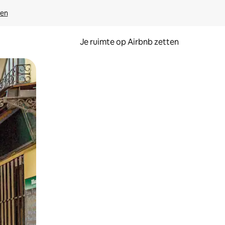
ven
Je ruimte op Airbnb zetten
ken of swipen.