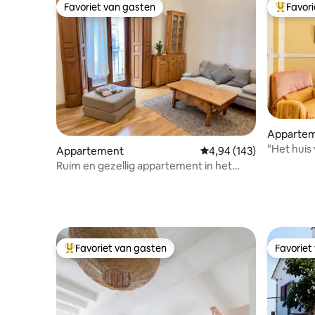
Favoriet van gasten
Favor
Favoriet van gasten
Topfavor
Apparte
"Het huis 
Appartement
Gemiddelde beoordeling 
4,94 (143)
modern a
Ruim en gezellig appartement in het
centrum van Madrid
Favoriet van gasten
Favoriet
Topfavoriet van gasten
Favoriet