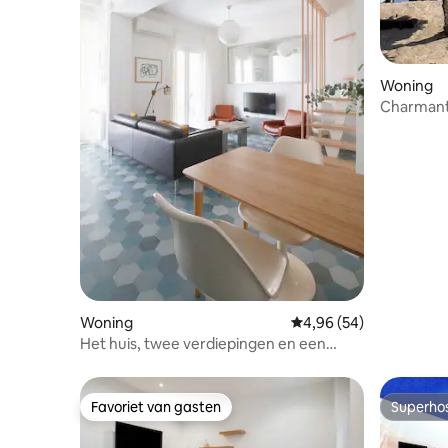
Woning
Charmant 
Woning
Gemiddelde beoordeling
4,96 (54)
Het huis, twee verdiepingen en een
junglepatio.
Favoriet van gasten
Superho
Favoriet van gasten
Superho