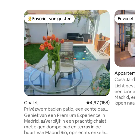
Favoriet van gasten
Favoriet
Topfavoriet van gasten
Favoriet
Apparte
Casa Jard
naast Sol
Licht gev
een binne
Madrid, e
Chalet
Gemiddelde beoordeling 
4,97 (158)
lopen naa
belangrij
Privézwembad en patio, een echte oase
de stad. Maximaal 6 gasten in 3
in Madrid.
Geniet van een Premium Experience in
privékame
Madrid. 🏡Verblijf in een prachtig chalet
ruimte me
met eigen dompelbad en terras in de
keuken, e
buurt van Madrid Río, op slechts enkele