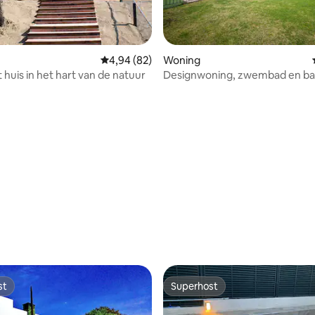
Gemiddelde beoordeling van 4,94 uit 5, 82 r
4,94 (82)
Woning
huis in het hart van de natuur
Designwoning, zwembad en b
 van 4,96 uit 5, 54 recensies
st
Superhost
st
Superhost