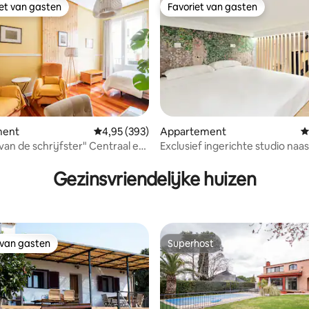
iet van gasten
Favoriet van gasten
iet van gasten
Favoriet van gasten
ment
Gemiddelde beoordeling van 4,95 uit 5, 393 r
4,95 (393)
Appartement
G
van de schrijfster" Centraal en
Exclusief ingerichte studio naast
van 4,94 uit 5, 143 recensies
ppartement.
Park
Gezinsvriendelijke huizen
 van gasten
Superhost
 van gasten
Superhost