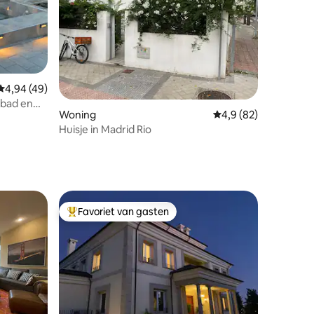
Gemiddelde beoordeling van 4,94 uit 5, 49 recensies
4,94 (49)
mbad en
ecensies
Woning
Gemiddelde beoordeli
4,9 (82)
Huisje in Madrid Rio
Favoriet van gasten
Topfavoriet van gasten