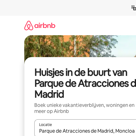
Ga
direct
naar
inhoud
Huisjes in de buurt van
Parque de Atracciones 
Madrid
Boek unieke vakantieverblijven, woningen en
meer op Airbnb
Locatie
Wanneer er suggesties beschikbaar zijn, maak je 