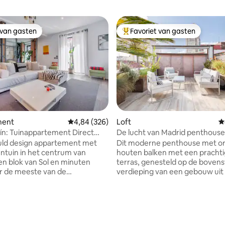
 van gasten
Favoriet van gasten
 van gasten
Topfavoriet van gasten
ment
Gemiddelde beoordeling van 4,84 uit 5, 326 r
4,84 (326)
Loft
G
ín: Tuinappartement Direct
De lucht van Madrid penthous
privéterras in Conde Duque
uld design appartement met
Dit moderne penthouse met or
ntuin in het centrum van
houten balken met een prachti
en blok van Sol en minuten
terras, genesteld op de bovens
van 4,97 uit 5, 158 recensies
r de meeste van de
verdieping van een gebouw uit
kste bezienswaardigheden van
stelt je in staat om te ontspan
een prachtig uitzicht na een da
rs, 3 badkamers, open sociale
wandelen in de stad. Het is erg 
t een volledig uitgeruste
super comfortabel. Je vindt alles wat je
en gezellige kleine tuin, een
nodig hebt om een geweldige ti