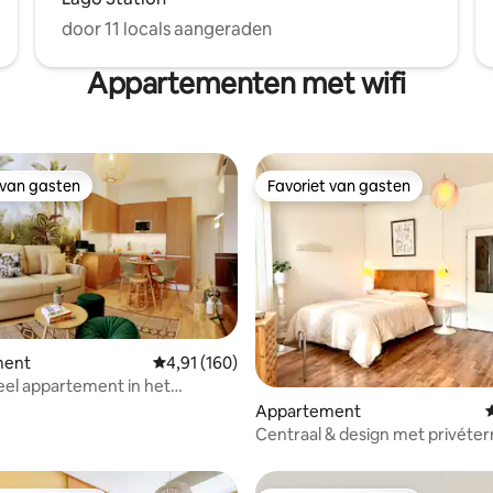
door 11 locals aangeraden
Appartementen met wifi
 van gasten
Favoriet van gasten
 van gasten
Favoriet van gasten
ment
Gemiddelde beoordeling van 4,91 uit 5, 160 r
4,91 (160)
van 4,98 uit 5, 128 recensies
eel appartement in het
van Madrid
Appartement
G
Centraal & design met privéter