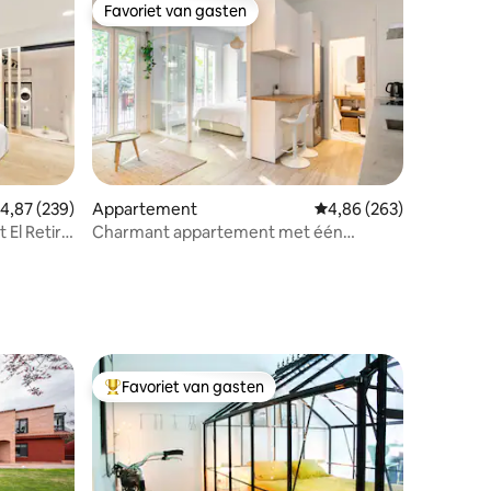
Favoriet van gasten
Favoriet van gasten
ecensies
emiddelde beoordeling van 4,87 uit 5, 239 recensies
4,87 (239)
Appartement
Gemiddelde beoordeling
4,86 (263)
 El Retiro
Charmant appartement met één
slaapkamer dicht bij het Koninklijk Paleis
Favoriet van gasten
Topfavoriet van gasten