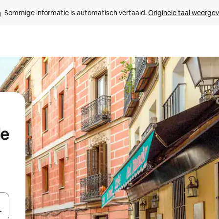
Sommige informatie is automatisch vertaald. 
Originele taal weerge
de
een keuze met je de pijltjestoetsen omhoog en omlaag, óf door te tik