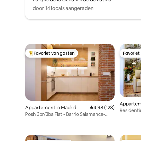
door 14 locals aangeraden
Favoriet van gasten
Favoriet
Topfavoriet van gasten
Favoriet
Apparte
Appartement in Madrid
Gemiddelde beoordeling 
4,98 (128)
Residenti
Posh 3br/3ba Flat - Barrio Salamanca-
centrum 
Great Recensies