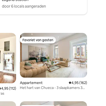
door 6 locals aangeraden
Favoriet van gasten
Favoriet van gasten
ecensies
Appartement
Gemiddelde beoordeling
4,95 (162)
Het hart van Chueca - 3 slaapkamers 3
emiddelde beoordeling van 4,95 uit 5, 112 recensies
4,95 (112)
badkamers
ras