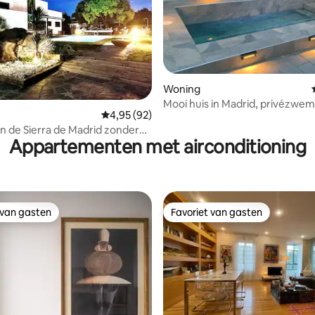
Woning
 van 4,94 uit 5, 54 recensies
Mooi huis in Madrid, privézwe
Gemiddelde beoordeling van 4,95 uit 5, 92 r
4,95 (92)
garage
 in de Sierra de Madrid zonder
Appartementen met airconditioning
en
 van gasten
Favoriet van gasten
 van gasten
Favoriet van gasten