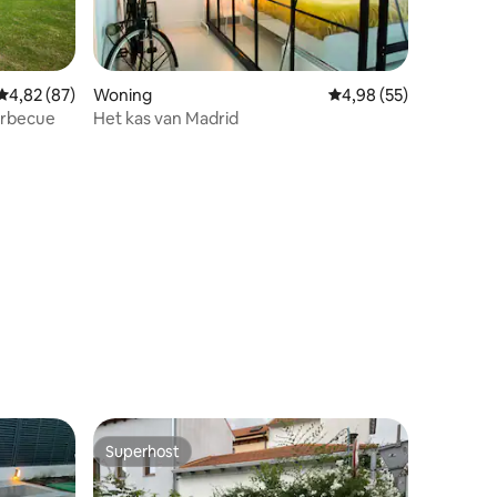
ecensies
Gemiddelde beoordeling van 4,82 uit 5, 87 recensies
4,82 (87)
Woning
Gemiddelde beoordelin
4,98 (55)
arbecue
Het kas van Madrid
Superhost
Superhost