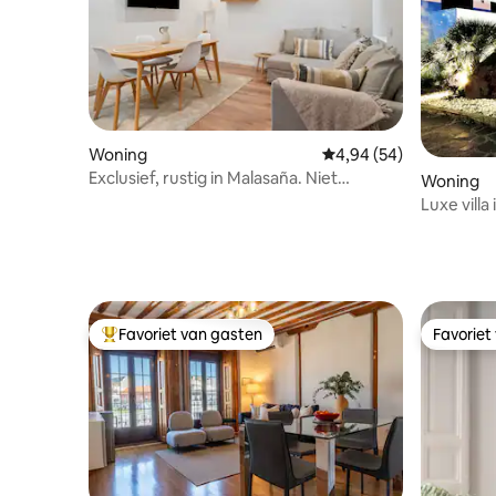
Woning
Gemiddelde beoordeling
4,94 (54)
Exclusief, rustig in Malasaña. Niet
Woning
toeristisch.
Luxe villa
traptred
Favoriet van gasten
Favoriet
Topfavoriet van gasten
Favoriet