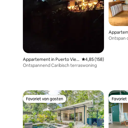
Apparteme
de Talam
Ontspan o
Appartement in Puerto Viej
Gemiddelde beoordeling 
4,85 (158)
o de Talamanca
Ontspannend Caribisch terraswoning
Favoriet van gasten
Favoriet
Favoriet van gasten
Favoriet