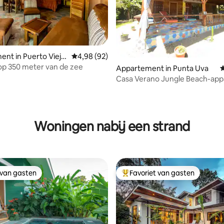
nt in Puerto Viejo
Gemiddelde beoordeling van 4,98 uit 5, 92 r
4,98 (92)
anca
p 350 meter van de zee
Appartement in Punta Uva
G
Casa Verano Jungle Beach-ap
van 4,85 uit 5, 158 recensies
Woningen nabij een strand
 van gasten
Favoriet van gasten
 van gasten
Topfavoriet van gasten