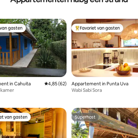
 van gasten
Favoriet van gasten
 van gasten
Topfavoriet van gasten
ent in Cahuita
Gemiddelde beoordeling van 4,85 uit 5, 62 r
4,85 (62)
Appartement in Punta Uva
a-kamer
Wabi Sabi Sora
g van 4,82 uit 5, 17 recensies
iet van gasten
Superhost
iet van gasten
Superhost