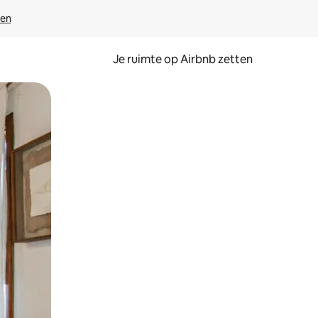
ven
Je ruimte op Airbnb zetten
ken of swipen.