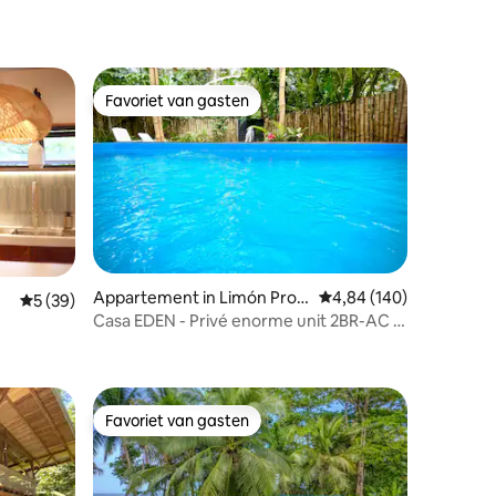
Favoriet van gasten
Favoriet van gasten
Appartement in Limón Provi
Gemiddelde beoordeling
4,84 (140)
ecensies
Gemiddelde beoordeling van 5 uit 5, 39 recensies
5 (39)
nce
Casa EDEN - Privé enorme unit 2BR-AC &
privézwembad
Favoriet van gasten
Favoriet van gasten