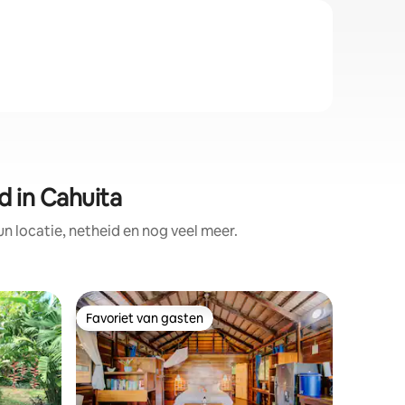
 in Cahuita
 locatie, netheid en nog veel meer.
Villa
Favoriet van gasten
Superho
Favoriet van gasten
Superho
Lilan Nat
zwembad
Als chiq
is, verw
gebouwde
discreet 