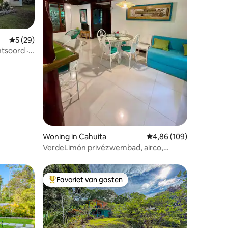
ecensies
Gemiddelde beoordeling van 5 uit 5, 29 recensies
5 (29)
tsoord ·
Woning in Cahuita
Gemiddelde beoordeling
4,86 (109)
VerdeLimón privézwembad, airco,
fietsen, EV, barbecue, glasvezel
Favoriet van gasten
Topfavoriet van gasten