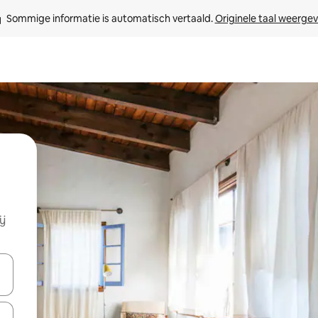
Sommige informatie is automatisch vertaald. 
Originele taal weerge
ij
een keuze met je de pijltjestoetsen omhoog en omlaag, óf door te tik