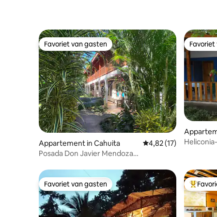
Favoriet van gasten
Favoriet
Favoriet van gasten
Favoriet
Appartem
Heliconi
Appartement in Cahuita
Gemiddelde beoordelin
4,82 (17)
Posada Don Javier Mendoza
Appartement
Favoriet van gasten
Favor
Favoriet van gasten
Topfavor