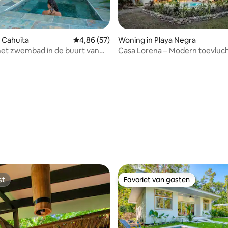
 Cahuita
Gemiddelde beoordeling van 4,86 uit 5, 57 r
4,86 (57)
Woning in Playa Negra
van 4,93 uit 5, 189 recensies
et zwembad in de buurt van
Casa Lorena – Modern toevluch
ta-park
Zwembad en airconditioning
st
Favoriet van gasten
st
Favoriet van gasten