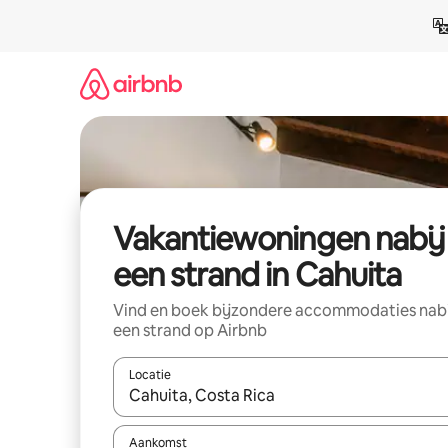
Ga
direct
naar
inhoud
Vakantiewoningen nabij
een strand in Cahuita
Vind en boek bijzondere accommodaties nab
een strand op Airbnb
Locatie
Wanneer er suggesties beschikbaar zijn, maak je 
Aankomst