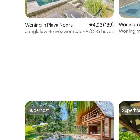
Woning in
Woning in Playa Negra
Gemiddelde beoordeling 
4,93 (189)
Woning m
Junglelow~Privézwembad~A/C~Glasvezelinternet
het Cahui
Superhost
Superho
Superhost
Superho