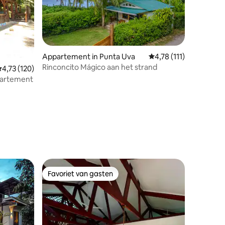
ecensies
Appartement in Punta Uva
Gemiddelde beoordelin
4,78 (111)
Rinconcito Mágico aan het strand
emiddelde beoordeling van 4,73 uit 5, 120 recensies
4,73 (120)
partement
Favoriet van gasten
Favoriet van gasten