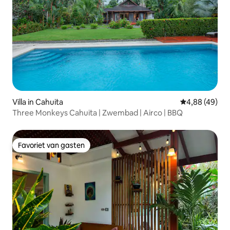
Villa in Cahuita
Gemiddelde be
4,88 (49)
Three Monkeys Cahuita | Zwembad | Airco | BBQ
Favoriet van gasten
Favoriet van gasten