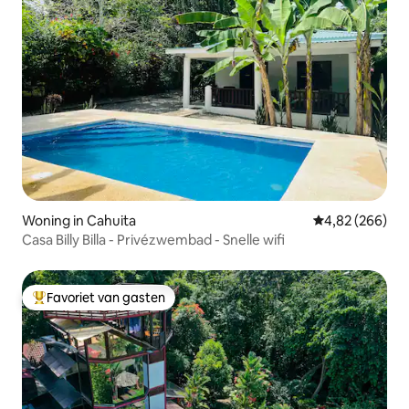
Woning in Cahuita
Gemiddelde beo
4,82 (266)
Casa Billy Billa - Privézwembad - Snelle wifi
Favoriet van gasten
Topfavoriet van gasten