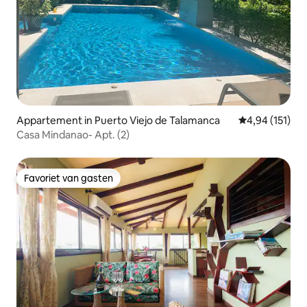
Appartement in Puerto Viejo de Talamanca
Gemiddelde beo
4,94 (151)
Casa Mindanao- Apt. (2)
Favoriet van gasten
Favoriet van gasten