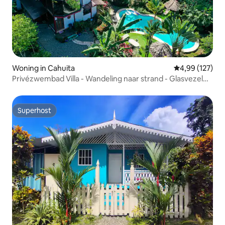
Woning in Cahuita
Gemiddelde beo
4,99 (127)
Privézwembad Villa - Wandeling naar strand - Glasvezel
wifi - 4BR
Superhost
Superhost