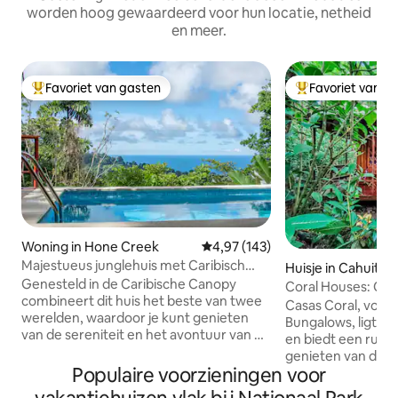
worden hoog gewaardeerd voor hun locatie, netheid
en meer.
Favoriet van gasten
Favoriet van g
Topfavoriet van gasten
Topfavoriet van 
Woning in Hone Creek
Gemiddelde beoordeling van 4,97
4,97 (143)
Majestueus junglehuis met Caribisch
Huisje in Cahuita
uitzicht
Genesteld in de Caribische Canopy
Coral Houses: Ca
combineert dit huis het beste van twee
Casas Coral, voorh
werelden, waardoor je kunt genieten
Bungalows, ligt tu
van de sereniteit en het avontuur van de
en biedt een rustige oa
jungle met slechts 10 minuten rijden
genieten van de g
naar het bruisende kunstzinnige
Populaire voorzieningen voor
dieren die ontspa
strandstadje Puerto Viejo. Geniet van
terras. Elk van de 