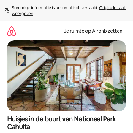
Ga
Sommige informatie is automatisch vertaald. 
Originele taal 
direct
weergeven
naar
inhoud
Je ruimte op Airbnb zetten
Huisjes in de buurt van Nationaal Park
Cahuita