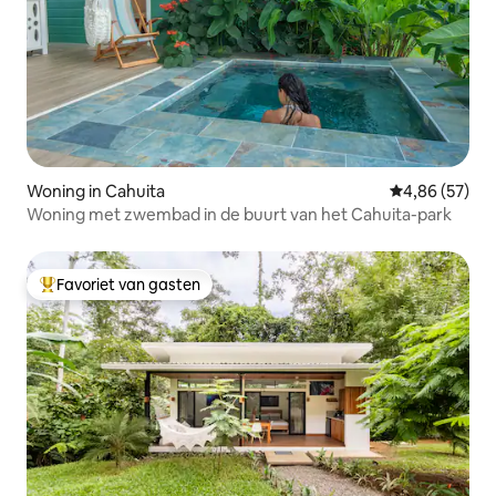
Woning in Cahuita
Gemiddelde be
4,86 (57)
Woning met zwembad in de buurt van het Cahuita-park
Favoriet van gasten
Topfavoriet van gasten