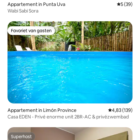
Appartement in Punta Uva
Gemiddelde
5 (39)
Wabi Sabi Sora
Favoriet van gasten
Favoriet van gasten
Appartement in Limón Province
Gemiddelde beo
4,83 (139)
Casa EDEN - Privé enorme unit 2BR-AC & privézwembad
Superhost
Superhost