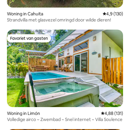
Woning in Cahuita
Gemiddelde be
4,9 (130)
Strandvilla met glasvezel omringd door wilde dieren!
Favoriet van gasten
Favoriet van gasten
Woning in Limón
Gemiddelde beo
4,88 (131)
Volledige airco ~ Zwembad ~ Snel internet ~ Villa Soulence