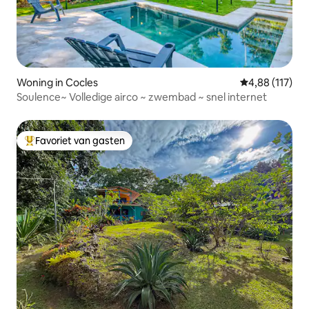
Woning in Cocles
Gemiddelde beo
4,88 (117)
Soulence~ Volledige airco ~ zwembad ~ snel internet
Favoriet van gasten
Topfavoriet van gasten