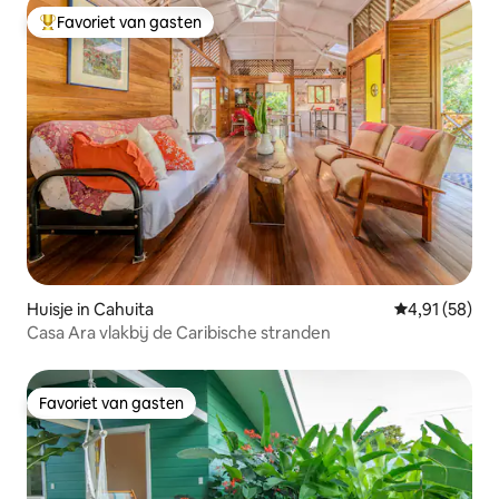
Favoriet van gasten
Topfavoriet van gasten
Huisje in Cahuita
Gemiddelde be
4,91 (58)
Casa Ara vlakbij de Caribische stranden
Favoriet van gasten
Favoriet van gasten