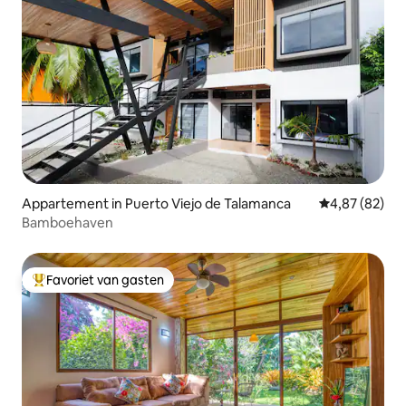
Appartement in Puerto Viejo de Talamanca
Gemiddelde be
4,87 (82)
Bamboehaven
Favoriet van gasten
Topfavoriet van gasten