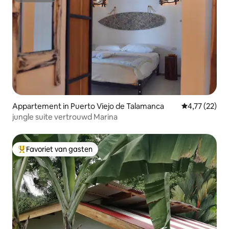
Appartement in Puerto Viejo de Talamanca
Gemiddelde be
4,77 (22)
jungle suite vertrouwd Marina
Favoriet van gasten
Topfavoriet van gasten