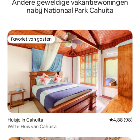
Andere geweldige vakantiewoningen
zwembad en wifi
nabij Nationaal Park Cahuita
Favoriet van gasten
Favoriet van gasten
Huisje in Cahuita
Gemiddelde be
4,88 (98)
Witte Huis van Cahuita