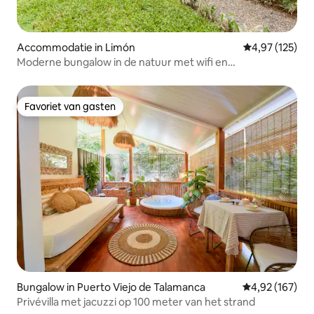
Accommodatie in Limón
Gemiddelde beo
4,97 (125)
Moderne bungalow in de natuur met wifi en
airconditioning
Favoriet van gasten
Favoriet van gasten
Bungalow in Puerto Viejo de Talamanca
Gemiddelde beo
4,92 (167)
Privévilla met jacuzzi op 100 meter van het strand