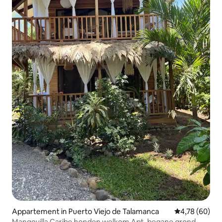
Appartement in Puerto Viejo de Talamanca
Gemiddelde be
4,78 (60)
Mangovilla Caribe honden welkom Apt. begane grond