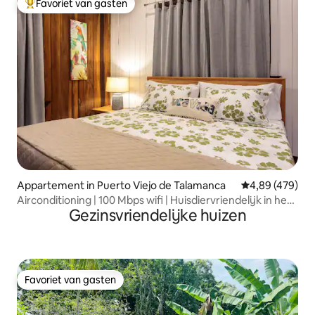
Favoriet van gasten
Topfavoriet van gasten
Appartement in Puerto Viejo de Talamanca
Gemiddelde beo
4,89 (479)
Airconditioning | 100 Mbps wifi | Huisdiervriendelijk in het
Gezinsvriendelijke huizen
stadscentrum
Favoriet van gasten
Favoriet van gasten