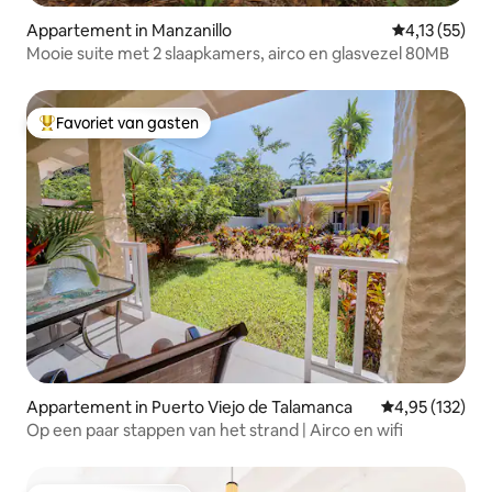
Appartement in Manzanillo
Gemiddelde be
4,13 (55)
Mooie suite met 2 slaapkamers, airco en glasvezel 80MB
Favoriet van gasten
Topfavoriet van gasten
Appartement in Puerto Viejo de Talamanca
Gemiddelde beo
4,95 (132)
Op een paar stappen van het strand | Airco en wifi