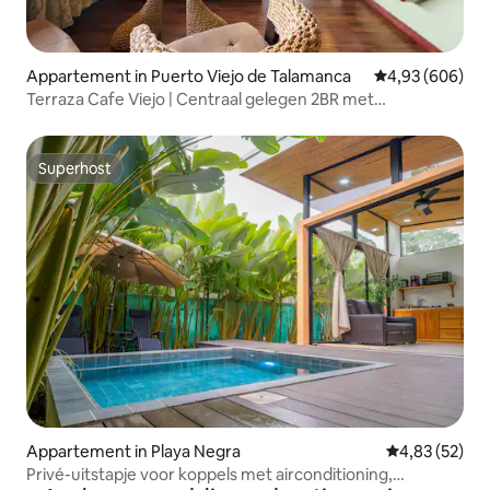
Appartement in Puerto Viejo de Talamanca
Gemiddelde beo
4,93 (606)
Terraza Cafe Viejo | Centraal gelegen 2BR met
airconditioning en geweldige wifi
Superhost
Superhost
Appartement in Playa Negra
Gemiddelde be
4,83 (52)
Privé-uitstapje voor koppels met airconditioning,