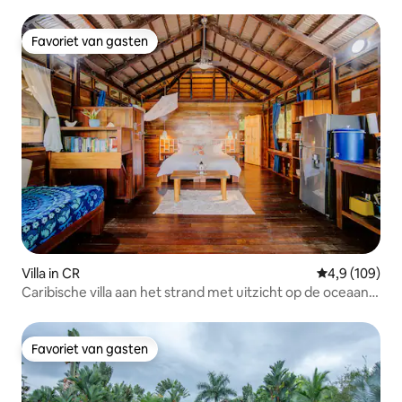
Favoriet van gasten
Favoriet van gasten
Villa in CR
Gemiddelde be
4,9 (109)
Caribische villa aan het strand met uitzicht op de oceaan 1
met airconditioning
Favoriet van gasten
Favoriet van gasten