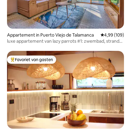
Appartement in Puerto Viejo de Talamanca
Gemiddelde beo
4,99 (109)
luxe appartement van lazy parrots #1: zwembad, strand
en natuur
Favoriet van gasten
Topfavoriet van gasten