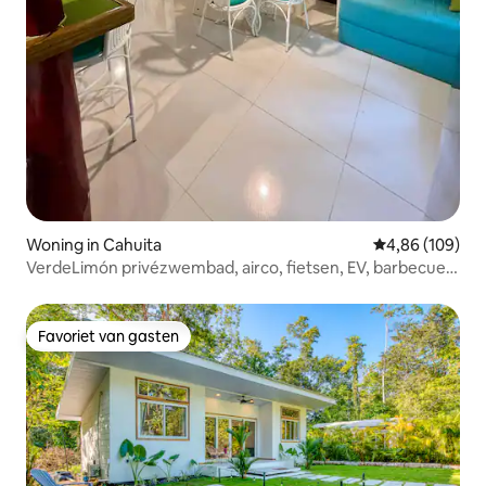
Woning in Cahuita
Gemiddelde beo
4,86 (109)
VerdeLimón privézwembad, airco, fietsen, EV, barbecue,
glasvezel
Favoriet van gasten
Favoriet van gasten