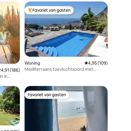
Favoriet van gasten
Topfavoriet van gasten
ecensies
Woning
Gemiddelde beoordeling
4,95 (109)
Mediterraans toevluchtsoord met
emiddelde beoordeling van 4,91 uit 5, 186 recensies
4,91 (186)
uitzicht op de zonsondergang
n in
Favoriet van gasten
Favoriet van gasten