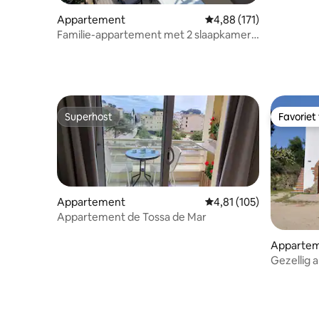
Appartement
Gemiddelde beoordeling
4,88 (171)
Familie-appartement met 2 slaapkamers
tussen mer&montagne
Superhost
Favoriet
Superhost
Favoriet
Appartement
Gemiddelde beoordeling
4,81 (105)
Appartement de Tossa de Mar
Apparte
Gezellig 
omgevin