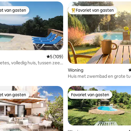
iet van gasten
Favoriet van gasten
iet van gasten
Topfavoriet van gasten
van 4,86 uit 5, 242 recensies
Gemiddelde beoordeling van 5 uit 5, 109 r
5 (109)
etes, volledig huis, tussen zee
n
Woning
G
Huis met zwembad en grote tui
Empordà
iet van gasten
Favoriet van gasten
iet van gasten
Favoriet van gasten