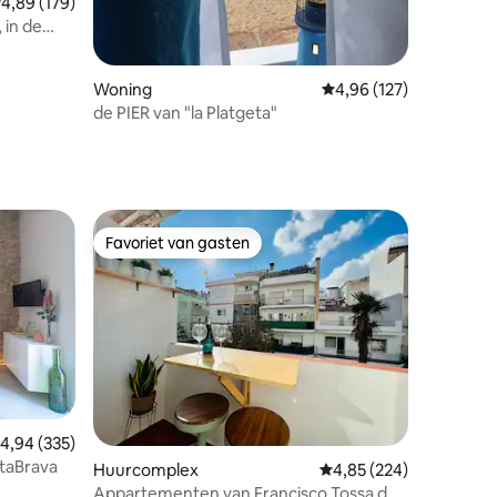
emiddelde beoordeling van 4,89 uit 5, 179 recensies
4,89 (179)
 in de
recensies
Woning
Gemiddelde beoordeling
4,96 (127)
de PIER van "la Platgeta"
Favoriet van gasten
Favoriet van gasten
recensies
emiddelde beoordeling van 4,94 uit 5, 335 recensies
4,94 (335)
taBrava
Huurcomplex
Gemiddelde beoordeling
4,85 (224)
Appartementen van Francisco Tossa de