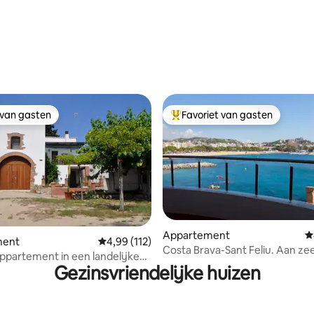
 van 4,88 uit 5, 171 recensies
 van gasten
Favoriet van gasten
 van gasten
Topfavoriet van gasten
 van 4,81 uit 5, 105 recensies
Appartement
G
ment
Gemiddelde beoordeling van 4,99 uit 5, 112 r
4,99 (112)
Costa Brava-Sant Feliu. Aan ze
appartement in een landelijke
Gezinsvriendelijke huizen
g