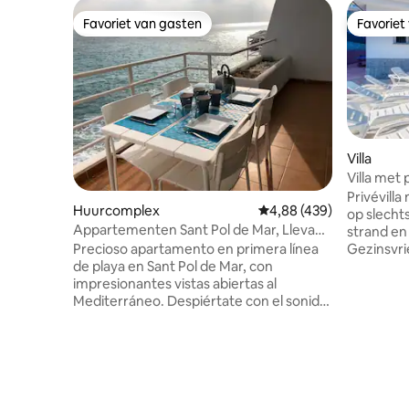
Favoriet van gasten
Favoriet
Favoriet van gasten
Favoriet
Villa
Villa met
Privévill
Huurcomplex
Gemiddelde beoordeling 
4,88 (439)
op slecht
Appartementen Sant Pol de Mar, Llevant:
strand en
Apparte...
Precioso apartamento en primera línea
Gezinsvri
de playa en Sant Pol de Mar, con
tot 9 per
impresionantes vistas abiertas al
gezellige
Mediterráneo. Despiértate con el sonido
privézwe
del mar en este espectacular
met een 
apartamento en primera línea de playa
maaltijde
con vistas ininterrumpidas al
(tafeltenn
Mediterráneo. Uno de los pocos lugares
uitstapje
de la costa de Barcelona donde nada se
Brava, me
interpone entre tú y el mar: ni carretera
van alle 