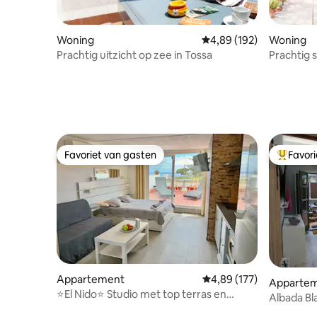
Woning
Gemiddelde beoordeling 
4,89 (192)
Woning
Prachtig uitzicht op zee in Tossa
Prachtig 
Llimoner
Favoriet van gasten
Favor
Favoriet van gasten
Topfavor
Appartement
Gemiddelde beoordeling 
4,89 (177)
Apparte
⭐️El Nido⭐️ Studio met top terras en
Albada Bl
uitzicht op zee
oude bin