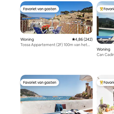
Favoriet van gasten
Favor
Favoriet van gasten
Topfavor
Woning
Gemiddelde beoordeling 
4,86 (242)
Tossa Appartement (2F) 100m van het
Woning
strand en 50m naar het kasteel
Can Cadir
en berge
Favoriet van gasten
Favor
Favoriet van gasten
Topfavor