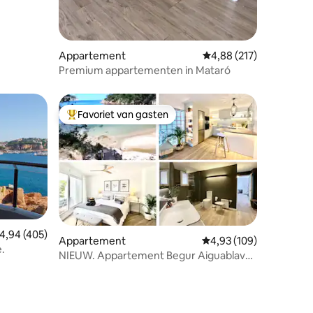
Appartement
Gemiddelde beoordeling
4,88 (217)
Premium appartementen in Mataró
Favoriet van gasten
Topfavoriet van gasten
emiddelde beoordeling van 4,94 uit 5, 405 recensies
4,94 (405)
ecensies
Appartement
Gemiddelde beoordeling
4,93 (109)
e.
NIEUW. Appartement Begur Aiguablava
Privéstrand