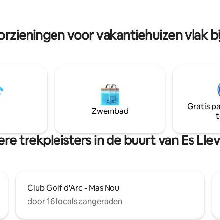
van uitzicht op het kasteel van
ld ligt op 2 minuten afstand. Er
terwijl je wordt omringd door
permarkt en een tankstation op
restaurants, winkels en het br
afstand.
orzieningen voor vakantiehuizen vlak bi
lokale leven. Een ideale plek om
ontspannen en jezelf onder te
in de mediterrane essentie.
Gratis p
Zwembad
t
re trekpleisters in de buurt van Es Lle
Club Golf d'Aro - Mas Nou
door 16 locals aangeraden