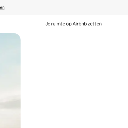
ven
Je ruimte op Airbnb zetten
ken of swipen.