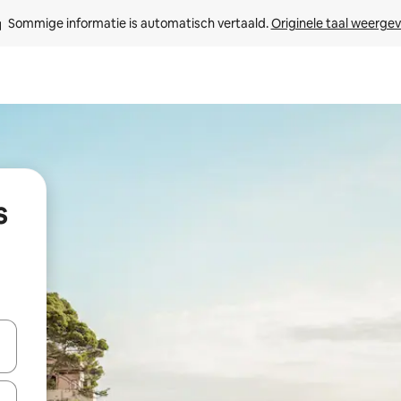
Sommige informatie is automatisch vertaald. 
Originele taal weerge
s
een keuze met je de pijltjestoetsen omhoog en omlaag, óf door te tik