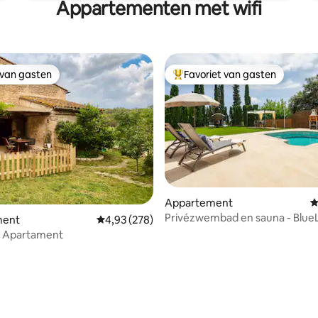
Appartementen met wifi
 van gasten
Favoriet van gasten
 van gasten
Topfavoriet van gasten
Appartement
G
Privézwembad en sauna - Blue
ment
Gemiddelde beoordeling van 4,93 uit 5, 278 r
4,93 (278)
BCN
a Apartament