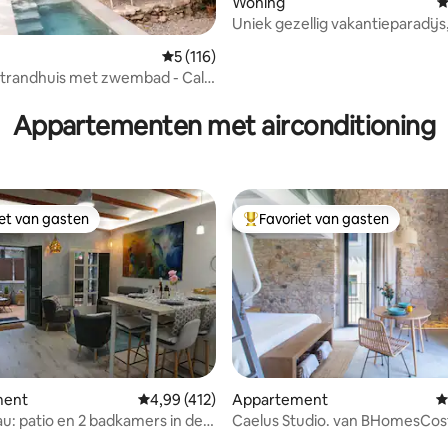
Woning
G
Uniek gezellig vakantieparadijs,
natuur!
van 4,89 uit 5, 192 recensies
Gemiddelde beoordeling van 5 uit 5, 116 
5 (116)
strandhuis met zwembad - Cal
Appartementen met airconditioning
iet van gasten
Favoriet van gasten
iet van gasten
Topfavoriet van gasten
van 4,89 uit 5, 177 recensies
ment
Gemiddelde beoordeling van 4,99 uit 5, 412 
4,99 (412)
Appartement
G
au: patio en 2 badkamers in de
Caelus Studio. van BHomesCos
nenstad