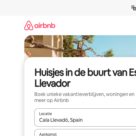
Ga
direct
naar
inhoud
Huisjes in de buurt van E
Llevador
Boek unieke vakantieverblijven, woningen en
meer op Airbnb
Locatie
Wanneer er suggesties beschikbaar zijn, maak je 
Aankomst