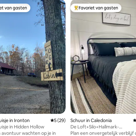
iet van gasten
Favoriet van gasten
iet van gasten
Topfavoriet van gasten
 van 4,99 uit 5, 92 recensies
isje in Ironton
Gemiddelde beoordeling van 5 uit 5, 29 r
5 (29)
Schuur in Caledonia
G
isje in Hidden Hollow
De Loft+Silo+Hallmark-
filmpjesstad+Gezellig+Staatsp
 avontuur wachten op je in
Plan een onvergetelijk verblijf