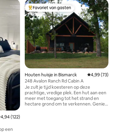
Houten h
Favoriet van gasten
Favor
Topfavoriet van gasten
Topfavo
Luxe ret
bubbelba
Welkom bi
koppels 
hectare 
accommod
gastenhut
gedeelde
volledige 
Ons mode
huisje i
ontspann
een speci
Houten huisje in Bismarck
Gemiddelde beoordelin
4,99 (73)
gewoon a
248 Avalon Ranch Rd Cabin A
leven wi
Je zult je tijd koesteren op deze
privéretr
prachtige, vredige plek. Een hut aan een
vertrage
meer met toegang tot het strand en
maken.
hectare grond om te verkennen. Geniet
van het gebruik van de kano en kajaks.
Het meer is gevuld met meerval, baars,
ecensies
emiddelde beoordeling van 4,94 uit 5, 122 recensies
4,94 (122)
blauwe zonnebaars en crappie voor
vangen en loslaten vissen. Breng tijdens
arken
 op een
je verblijf bij ons tijd door met