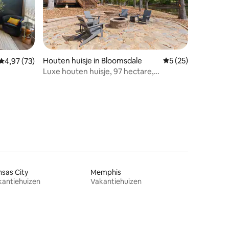
ecensies
Houten huisje in Bloomsdale
Gemiddelde beoorde
5 (25)
Gemiddelde beoordeling van 4,97 uit 5, 73 recensies
4,97 (73)
Luxe houten huisje, 97 hectare,
privémeer, vuurplaats
sas City
Memphis
kantiehuizen
Vakantiehuizen