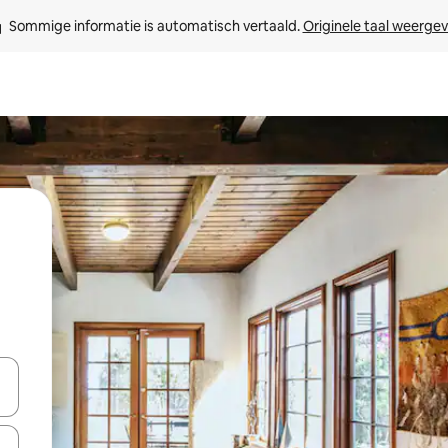
Sommige informatie is automatisch vertaald. 
Originele taal weerge
een keuze met je de pijltjestoetsen omhoog en omlaag, óf door te tik