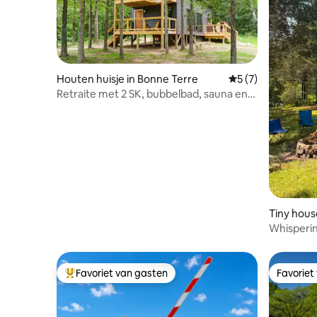
Houten huisje in Bonne Terre
Gemiddelde beoord
5 (7)
Retraite met 2 SK, bubbelbad, sauna en
filmavonden
Tiny hous
Whisperin
Big River
Favoriet van gasten
Favoriet
Topfavoriet van gasten
Favoriet