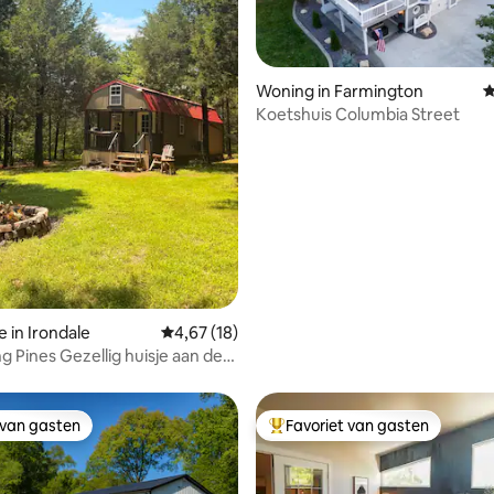
Woning in Farmington
G
Koetshuis Columbia Street
eling van 5 uit 5, 7 recensies
e in Irondale
Gemiddelde beoordeling van 4,67 uit 5, 18 r
4,67 (18)
g Pines Gezellig huisje aan de
 van gasten
Favoriet van gasten
 van gasten
Topfavoriet van gasten