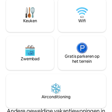
boerderijgebouwen, of ga naar de stad
meerdere restaura
om de Green River Distillery en lokale
Deze accommodati
eetgelegenheden te verkennen. Het is
Engelse park. Uit
de perfecte mix van een rustig
een weekendje av
Keuken
Wifi
toevluchtsoord en gemakkelijke
centrum of gewoo
toegang tot alles wat Owensboro te
uitzicht op de rivie
bieden heeft.
Gratis parkeren op
Zwembad
het terrein
Airconditioning
Andere geweldige vakantiewoningen in