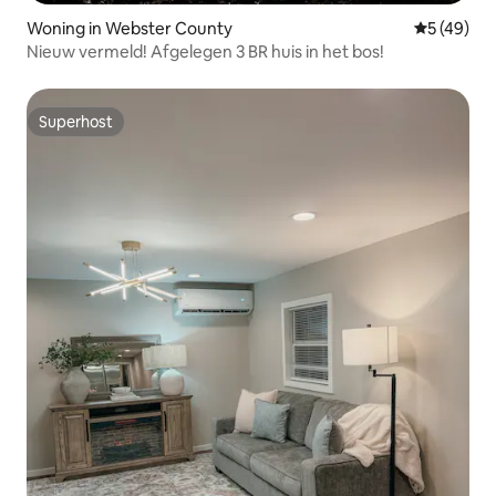
Woning in Webster County
Gemiddelde
5 (49)
Nieuw vermeld! Afgelegen 3 BR huis in het bos!
Superhost
Superhost