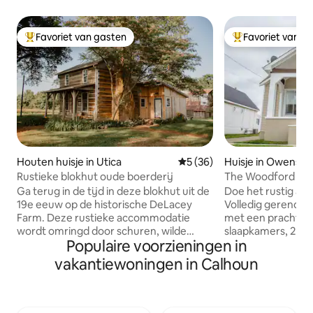
Favoriet van gasten
Favoriet van g
Topfavoriet van gasten
Topfavoriet van 
Houten huisje in Utica
Gemiddelde beoordeling van 
5 (36)
Huisje in Owensb
Rustieke blokhut oude boerderij
The Woodford Ret
Ga terug in de tijd in deze blokhut uit de
Doe het rustig aan in d
19e eeuw op de historische DeLacey
Volledig gerenove
Farm. Deze rustieke accommodatie
met een prachtig ui
wordt omringd door schuren, wilde
slaapkamers, 2 fam
Populaire voorzieningen in
dieren en weidse velden en ligt op een
volledige badkame
bijna 100 jaar oude boerderij, op slechts
keuken. De achter
vakantiewoningen in Calhoun
enkele minuten van de barbecue,
een terras, patiotafel en zweefvli
bourbon en de charme van een klein
Deze accommodati
stadje in Owensboro. Ontspan op het
blokken van het Owensbo
achterdek met uitzicht op de originele
Center, het Blue