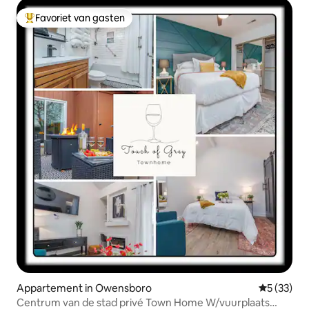
Favoriet van gasten
Topfavoriet van gasten
Appartement in Owensboro
Gemiddelde
5 (33)
Centrum van de stad privé Town Home W/vuurplaats