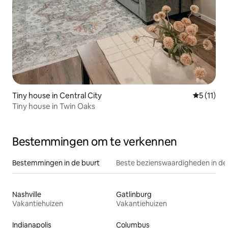
Tiny house in Central City
Gemiddeld
5 (11)
Tiny house in Twin Oaks
Bestemmingen om te verkennen
Bestemmingen in de buurt
Beste bezienswaardigheden in de
Nashville
Gatlinburg
Vakantiehuizen
Vakantiehuizen
Indianapolis
Columbus