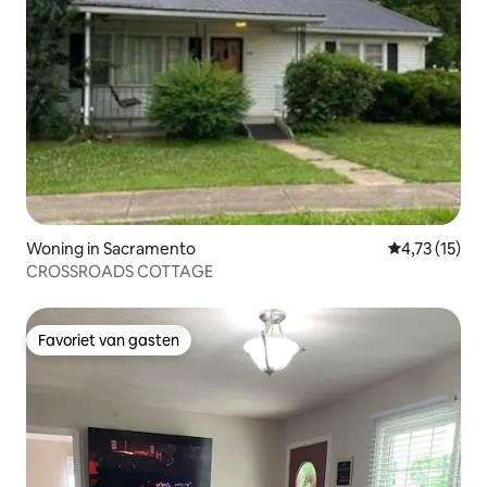
Woning in Sacramento
Gemiddelde be
4,73 (15)
CROSSROADS COTTAGE
Favoriet van gasten
Favoriet van gasten