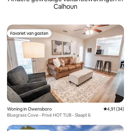
Calhoun
Favoriet van gasten
Favoriet van gasten
Woning in Owensboro
Gemiddelde be
4,91 (34)
Bluegrass Cove - Privé HOT TUB - Slaapt 6