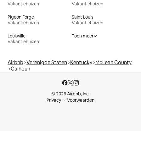
Vakantiehuizen
Vakantiehuizen
Pigeon Forge
Saint Louis
Vakantiehuizen
Vakantiehuizen
Louisville
Toon meer
Vakantiehuizen
Airbnb
Verenigde Staten
Kentucky
McLean County
Calhoun
© 2026 Airbnb, Inc.
Privacy
Voorwaarden