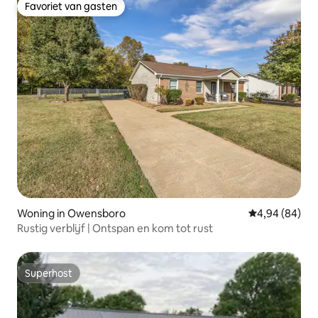
Favoriet van gasten
Favoriet van gasten
Woning in Owensboro
Gemiddelde be
4,94 (84)
Rustig verblijf | Ontspan en kom tot rust
Superhost
Superhost