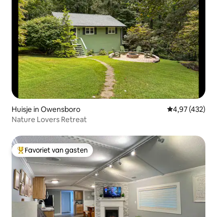
Huisje in Owensboro
Gemiddelde beo
4,97 (432)
Nature Lovers Retreat
Favoriet van gasten
Topfavoriet van gasten