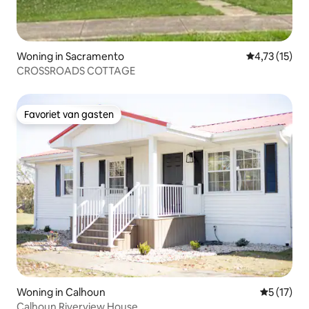
Woning in Sacramento
Gemiddelde be
4,73 (15)
CROSSROADS COTTAGE
Favoriet van gasten
Favoriet van gasten
Woning in Calhoun
Gemiddelde
5 (17)
Calhoun Riverview House