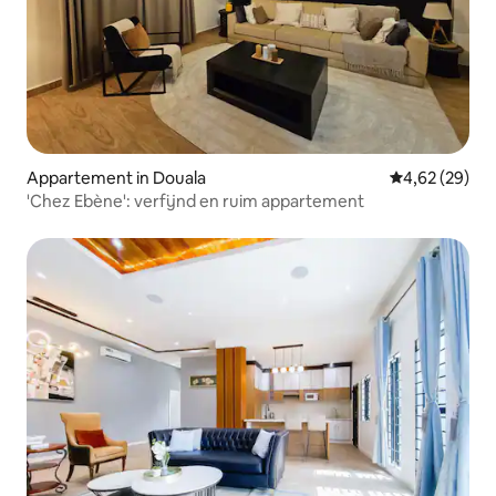
Appartement in Douala
Gemiddelde be
4,62 (29)
'Chez Ebène': verfijnd en ruim appartement