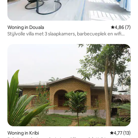
Woning in Douala
Gemiddelde b
4,86 (7)
Stijlvolle villa met 3 slaapkamers, barbecueplek en wifi
@bonapriso
Woning in Kribi
Gemiddelde be
4,77 (13)