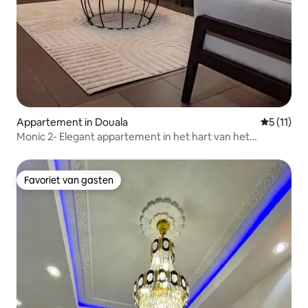
Appartement in Douala
Gemiddeld
5 (11)
Monic 2- Elegant appartement in het hart van het
stadscentrum
Favoriet van gasten
Favoriet van gasten