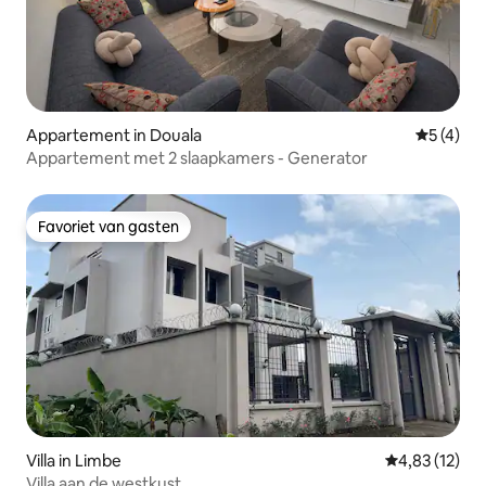
Appartement in Douala
Gemiddeld
5 (4)
Appartement met 2 slaapkamers - Generator
Favoriet van gasten
Favoriet van gasten
Villa in Limbe
Gemiddelde be
4,83 (12)
Villa aan de westkust