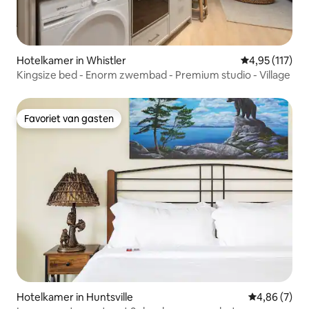
Hotelkamer in Whistler
Gemiddelde beo
4,95 (117)
Kingsize bed - Enorm zwembad - Premium studio - Village
Favoriet van gasten
Favoriet van gasten
Hotelkamer in Huntsville
Gemiddelde b
4,86 (7)