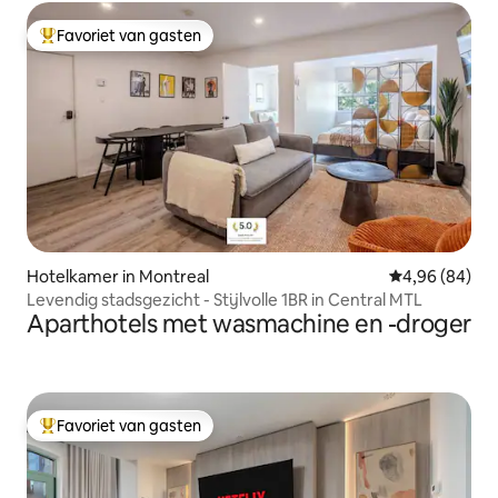
Favoriet van gasten
Topfavoriet van gasten
Hotelkamer in Montreal
Gemiddelde be
4,96 (84)
Levendig stadsgezicht - Stijlvolle 1BR in Central MTL
Aparthotels met wasmachine en -droger
Favoriet van gasten
Topfavoriet van gasten