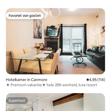
Favoriet van gasten
Favoriet van gasten
Hotelkamer in Canmore
Gemiddelde beo
4,95 (114)
★ Premium vakantie★ hele 2BR-eenheid, luxe resort
Superhost
Superhost