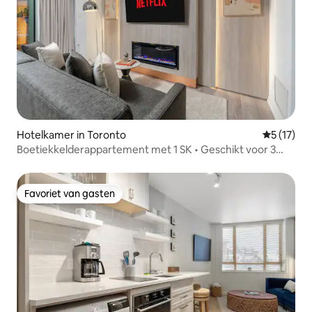
Hotelkamer in Toronto
Gemiddelde
5 (17)
Boetiekkelderappartement met 1 SK • Geschikt voor 3
personen • Parkeerplaats
Favoriet van gasten
Favoriet van gasten