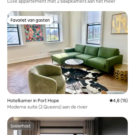
Luxe appartement met 2 slaapkamers aan het meer
Favoriet van gasten
Favoriet van gasten
Hotelkamer in Port Hope
Gemiddelde b
4,8 (15)
Moderne suite (2 Queens) aan de rivier
Superhost
Superhost