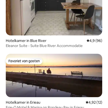
Hotelkamer in Blue River
Gemiddelde b
4,9 (96)
Eleanor Suite - Suite Blue River Accommodatie
Favoriet van gasten
Favoriet van gasten
Hotelkamer in Erieau
Gemiddelde be
4,92 (12)
Erie-O Motel & Marina on Rondeau Bay in Erieau