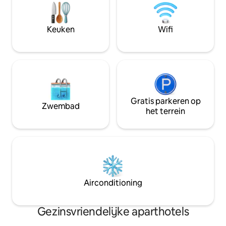
genieten van je uitje.
in de Flats. Dit is
van een buitenlie
mee en geniet va
Keuken
Wifi
eenvoudiger tem
Gratis parkeren op
Zwembad
het terrein
Airconditioning
Gezinsvriendelijke aparthotels