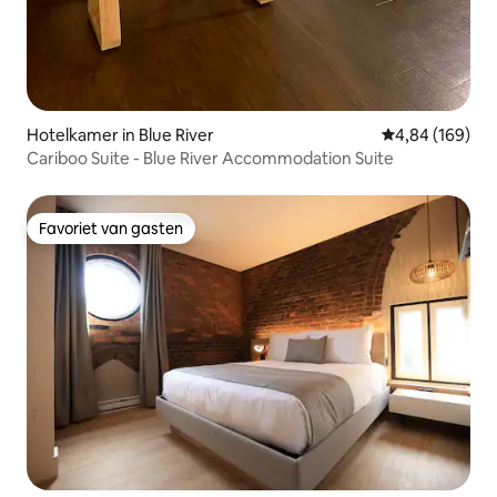
Hotelkamer in Blue River
Gemiddelde beo
4,84 (169)
Cariboo Suite - Blue River Accommodation Suite
Favoriet van gasten
Favoriet van gasten