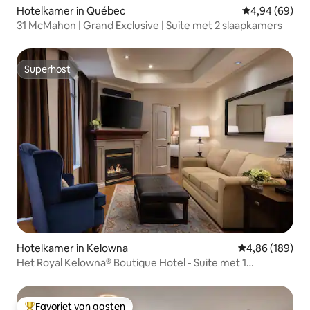
Hotelkamer in Québec
Gemiddelde be
4,94 (69)
31 McMahon | Grand Exclusive | Suite met 2 slaapkamers
Superhost
Superhost
Hotelkamer in Kelowna
Gemiddelde beo
4,86 (189)
Het Royal Kelowna® Boutique Hotel - Suite met 1
slaapkamer
Favoriet van gasten