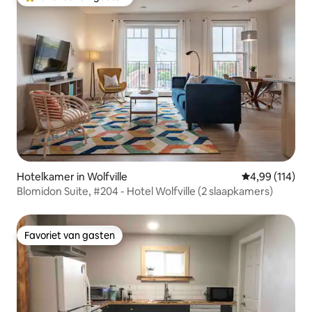
Topfavoriet van gasten
Hotelkamer in Wolfville
Gemiddelde beo
4,99 (114)
Blomidon Suite, #204 - Hotel Wolfville (2 slaapkamers)
Favoriet van gasten
Favoriet van gasten