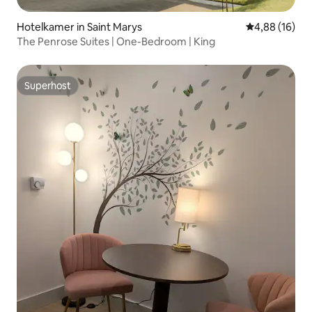
Hotelkamer in Saint Marys
Gemiddelde be
4,88 (16)
The Penrose Suites | One-Bedroom | King
Superhost
Superhost