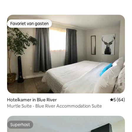
Favoriet van gasten
Favoriet van gasten
Hotelkamer in Blue River
Gemiddelde
5 (64)
Murtle Suite - Blue River Accommodation Suite
Superhost
Superhost