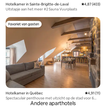
Hotelkamer in Sainte-Brigitte-de-Laval
Gemiddelde beo
4,87 (403)
Uitstapje aan het meer #2 Sauna Vuurplaats
Favoriet van gasten
Favoriet van gasten
Hotelkamer in Québec
Gemiddelde b
4,91 (11)
Spectaculair penthouse met uitzicht op de stad voor 6
Andere aparthotels
personen