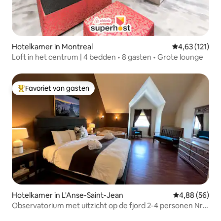
Hotelkamer in Montreal
Gemiddelde beo
4,63 (121)
Loft in het centrum | 4 bedden • 8 gasten • Grote lounge
Favoriet van gasten
Topfavoriet van gasten
Hotelkamer in L'Anse-Saint-Jean
Gemiddelde be
4,88 (56)
Observatorium met uitzicht op de fjord 2-4 personen Nr.
Enr304576