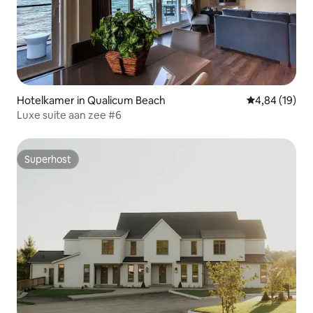
Hotelkamer in Qualicum Beach
Gemiddelde be
4,84 (19)
Luxe suite aan zee #6
Superhost
Superhost