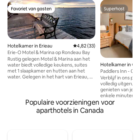
Favoriet van gasten
Superhost
Favoriet van gasten
Superhost
Hotelkamer in Erieau
Gemiddelde beoordeling van 4,8
4,82 (33)
Erie-O Motel & Marina op Rondeau Bay
Rustig gelegen Motel & Marina aan het
Hotelkamer in Cana
water biedt volledige keukens, suites
met 1 slaapkamer en hutten aan het
Paddlers Inn - Guid
water. Gelegen in het hart van Erieau, op
Charmant
Verblijf in ons pra
Rondeau Bay Op steenworp afstand van
volledig uitgerus
een prachtig strand, restaurants, LCBO,
genieten van je vak
variëteit winkel. Geniet van goed vissen,
enkele minuten af
zonsondergangen, BBQ, kampvuren en
Populaire voorzieningen voor
Tilley Memorial Pa
een goede sfeer, direct aan onze
verborgen geheim
aparthotels in Canada
waterkant. We zijn in het hart van Erieau
Lake. Er zijn ein
met entertainment, schone en ruime
bergbeklimmen in a
kamers, op steenworp afstand van alles
hockey- en curling
wat Erieau te bieden heeft. Laat ons je
straat, waardoor 
ontvangen, zodat je kunt ontspannen en
en comfortabele pl