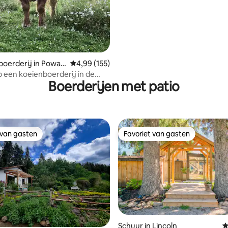
oerderij in Powas
Gemiddelde beoordeling van 4,99 uit 5, 155 r
4,99 (155)
op een koeienboerderij in de
Boerderijen met patio
n - The Highland Bunkie
 van gasten
Favoriet van gasten
 van gasten
Favoriet van gasten
Schuur in Lincoln
G