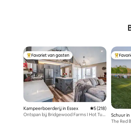
Favoriet van gasten
Favor
Topfavoriet van gasten
Topfavor
Kampeerboerderij in Essex
Gemiddelde beoordel
5 (218)
Ontspan bij Bridgewood Farms I Hot Tub
Schuur i
& Wine Country
The Red B
prairies