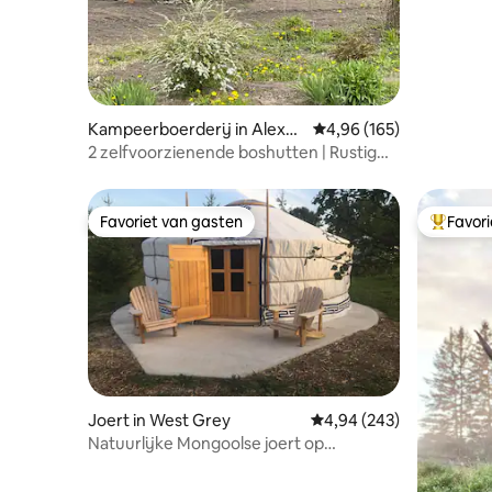
Kampeerboerderij in Alexan
Gemiddelde beoordeling 
4,96 (165)
dria
2 zelfvoorzienende boshutten | Rustig
toevluchtsoord in de natuur
Favoriet van gasten
Favor
Favoriet van gasten
Topfavor
Joert in West Grey
Gemiddelde beoordeling 
4,94 (243)
Natuurlijke Mongoolse joert op
biodynamische boerderij en spa