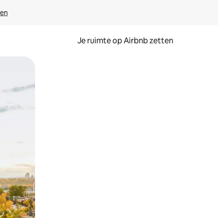
ven
Je ruimte op Airbnb zetten
ken of swipen.