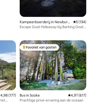
Kampeerboerderij in Newburg
Gemiddelde beoordel
5 (134)
h
Escape Goat Hideaway bij Barking Goat
Farms
Favoriet van gasten
Topfavoriet van gasten
emiddelde beoordeling van 4,98 uit 5, 177 recensies
4,98 (177)
Bus in Sooke
Gemiddelde beoordeling
4,97 (617)
het
Prachtige privé-ervaring aan de oceaan