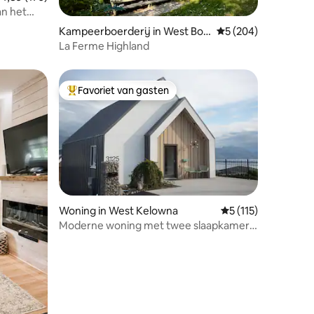
an het
ecensies
Kampeerboerderij in West Bolt
Gemiddelde beoordel
5 (204)
on
La Ferme Highland
Favoriet van gasten
Topfavoriet van gasten
Woning in West Kelowna
Gemiddelde beoordel
5 (115)
Moderne woning met twee slaapkamers,
ecensies
1,5 badkamer en uitzicht op het meer