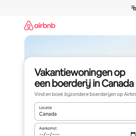
Ga
direct
naar
inhoud
Vakantiewoningen op
een boerderij in Canada
Vind en boek bijzondere boerderijen op Airb
Locatie
Wanneer er suggesties beschikbaar zijn, maak je 
Aankomst