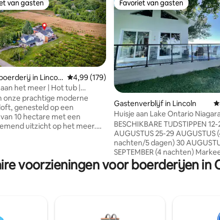
iet van gasten
Favoriet van gasten
iet van gasten
Favoriet van gasten
erderij in Lincol
Gemiddelde beoordeling van 4,99 uit 5, 179 r
4,99 (179)
 aan het meer | Hot tub |
van 4,98 uit 5, 574 recensies
s | Toegang tot het strand
n onze prachtige moderne
Gastenverblijf in Lincoln
G
loft, genesteld op een
Huisje aan Lake Ontario Niagar
 van 10 hectare met een
BESCHIKBARE TIJDSTIPPEN 12-
mend uitzicht op het meer.
AUGUSTUS 25-29 AUGUSTUS (
tieboerderijverblijf biedt een
nachten/5 dagen) 30 AUGUSTU
mix van rustieke charme en
SEPTEMBER (4 nachten) Marke
s huis heeft een
ire voorzieningen voor boerderijen in
advertentie als favoriet om me
ruimte met gewelfde plafonds
van last-minute deals te ontva
rvloed aan natuurlijk licht. Het
Ontspan in ons gezellige gasten
 een bubbelbad, een sauna,
Mooi huisje met 2 slaapkamers.
, tuinmeubilair, een
van het directe uitzicht op het
cue en een kampvuurplaats
vanuit de woonkamer, slaapka
eer. De landbouwgrond is
het omringende composietdek
l aan het regenereren en we