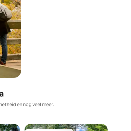
a
netheid en nog veel meer.
Koepel i