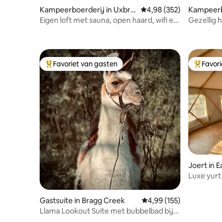
Kampeerboerderij in Uxbrid
Gemiddelde beoordeling 
4,98 (352)
Kampeerbo
ge
e House
Eigen loft met sauna, open haard, wifi en
Gezellig 
projector
een boerd
Favoriet van gasten
Favor
Topfavoriet van gasten
Topfavor
Joert in 
Luxe yur
Gastsuite in Bragg Creek
Gemiddelde beoordeling 
4,99 (155)
Llama Lookout Suite met bubbelbad bij
Basecamp Ranch