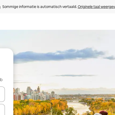
Sommige informatie is automatisch vertaald. 
Originele taal weerge
nb
een keuze met je de pijltjestoetsen omhoog en omlaag, óf door te tik