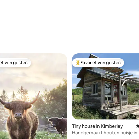
van 4,96 uit 5, 165 recensies
iet van gasten
Favoriet van gasten
iet van gasten
Topfavoriet van gasten
van 4,94 uit 5, 243 recensies
Tiny house in Kimberley
G
Handgemaakt houten huisje in 
prachtige Beaver Valley