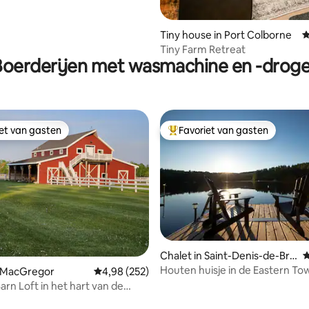
Tiny house in Port Colborne
G
Tiny Farm Retreat
Boerderijen met wasmachine en -droge
iet van gasten
Favoriet van gasten
iet van gasten
Topfavoriet van gasten
ing van 5 uit 5, 218 recensies
Chalet in Saint-Denis-de-Bro
G
mpton
Houten huisje in de Eastern To
n MacGregor
Gemiddelde beoordeling van 4,98 uit 5, 252 r
4,98 (252)
arn Loft in het hart van de