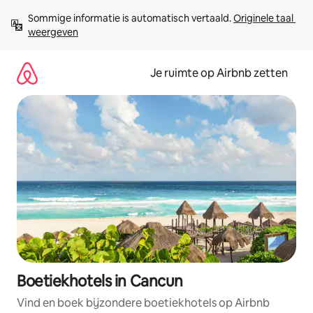
Ga
Sommige informatie is automatisch vertaald. 
Originele taal 
direct
weergeven
naar
inhoud
Je ruimte op Airbnb zetten
Boetiekhotels in Cancun
Vind en boek bijzondere boetiekhotels op Airbnb