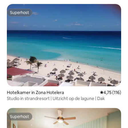
Superhost
Superhost
Hotelkamer in Zona Hotelera
Gemiddelde beo
4,75 (116)
Studio in strandresort | Uitzicht op de lagune | Dak
Superhost
Superhost