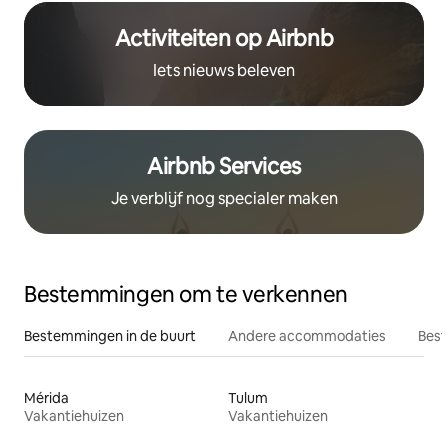
Activiteiten op Airbnb
Iets nieuws beleven
Airbnb Services
Je verblijf nog specialer maken
Bestemmingen om te verkennen
Bestemmingen in de buurt
Andere accommodaties
Best
Mérida
Tulum
Vakantiehuizen
Vakantiehuizen