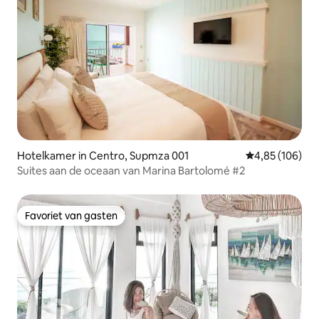
Hotelkamer in Centro, Supmza 001
Gemiddelde beo
4,85 (106)
Suites aan de oceaan van Marina Bartolomé #2
Favoriet van gasten
Favoriet van gasten