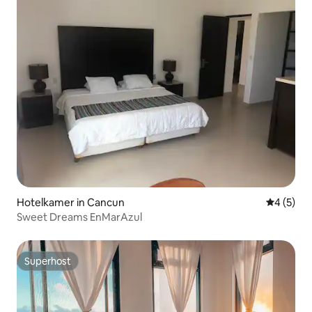
Hotelkamer in Cancun
Gemiddeld
4 (5)
Sweet Dreams EnMarAzul
Superhost
Superhost