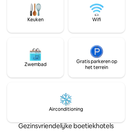
steenworp afstand van ons strand en
minuten van het o
onze zwembaden in resortstijl, is dit je
alle toeristische 
uitvalsbasis voor ontspanning of
evenals op minder
Keuken
Wifi
avontuur in Cancún.
van de ADO.
Gratis parkeren op
Zwembad
het terrein
Airconditioning
Gezinsvriendelijke boetiekhotels