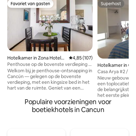
Favoriet van gasten
Superhost
Favoriet van gasten
Superhost
Hotelkamer in Zona Hoteler
Gemiddelde beoordeling van 4,85
4,85 (107)
a
Penthouse op de bovenste verdieping |
Hotelkamer in Ca
Strandresort | Dak
Welkom bij je penthouse-ontsnapping in
Casa Arya #2 / m
Cancún — gelegen op de bovenste
Nieuw gebouwde,
verdieping, met een kingsize bed in het
een toplocatie! Slechts 10 minuten van
hart van de ruimte. Geniet van een
de belangrijkste 
panoramisch uitzicht op de oceaan,
het eerste plein v
zonsopgang en zonsondergang vanaf je
Populaire voorzieningen voor
belangrijkste gebie
(semi-)privédakterras. De eenvoudige
de locatie je in st
boetiekhotels in Cancun
keuken maakt het dineren gemakkelijk,
steenworp afstan
of kies voor boodschappenbezorging
populaire plaatsen
tot aan je deur. Boek excursies met
bezocht door toer
gemak en reis stressvrij met Uber en
de las Palapas, ma
lokaal vervoer Op slechts een
hotelzone! Wij zijn gunstig gelegen op 3