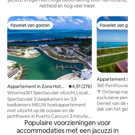
netheid en nog veel meer.
Favoriet van gasten
Favoriet van gas
Favoriet van gasten
Favoriet van gas
Appartement in Z
era
360 Penthouse - pr
Appartement in Zona Hotel
Gemiddelde beoordeling van 4,91
4,91 (276)
zwembad op het 
🌴 Ontsnap naar 
era
Wowriva301 Spectaculair uitzicht Locatie
exclusieve pentho
Dream 3 BR
Spectaculair 3 slaapkamers en 3,5
Geniet van de enig
badkamers NIEUW hoekappartement
dak van het gebou
met uitzicht op de oceaan en de
adembenemende Car
jachthaven in Puerto Cancun! 3 minuten
Direct tegenover 
Populaire voorzieningen voor
lopen naar Starbucks en winkelcentrum,
veerboot naar Isla Mujere
restaurants, tien minuten lopen naar
accommodaties met een jacuzzi in
vijf minuten van 
privéstrand. Prachtige voorzieningen -