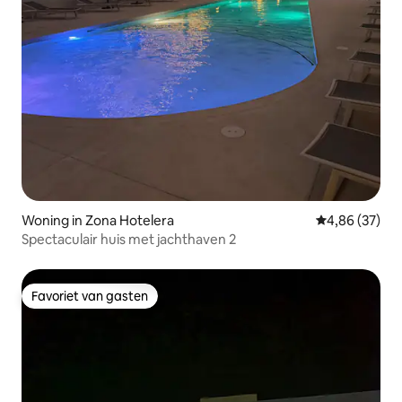
Woning in Zona Hotelera
Gemiddelde be
4,86 (37)
Spectaculair huis met jachthaven 2
Favoriet van gasten
Favoriet van gasten