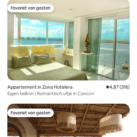
Favoriet van gasten
Favoriet van gasten
Appartement in Zona Hotelera
Gemiddelde beo
4,87 (316)
Eigen balkon | Romantisch uitje in Cancún
Favoriet van gasten
Favoriet van gasten