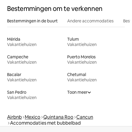
Bestemmingen om te verkennen
Bestemmingen in de buurt
Andere accommodaties
Best
Mérida
Tulum
Vakantiehuizen
Vakantiehuizen
Campeche
Puerto Morelos
Vakantiehuizen
Vakantiehuizen
Bacalar
Chetumal
Vakantiehuizen
Vakantiehuizen
San Pedro
Toon meer
Vakantiehuizen
Airbnb
Mexico
Quintana Roo
Cancun
Accommodaties met bubbelbad