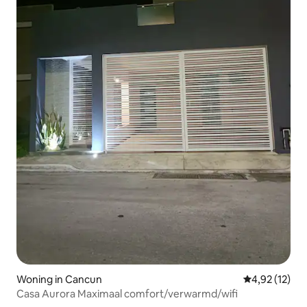
Woning in Cancun
Gemiddelde be
4,92 (12)
Casa Aurora Maximaal comfort/verwarmd/wifi