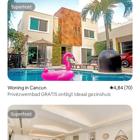
Superhost
Superhost
Woning in Cancun
Gemiddelde be
4,84 (70)
Privézwembad GRATIS ontbijt Ideaal gezinshuis
Superhost
Superhost