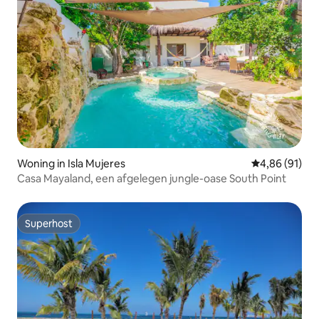
Woning in Isla Mujeres
Gemiddelde be
4,86 (91)
Casa Mayaland, een afgelegen jungle-oase South Point
Superhost
Superhost