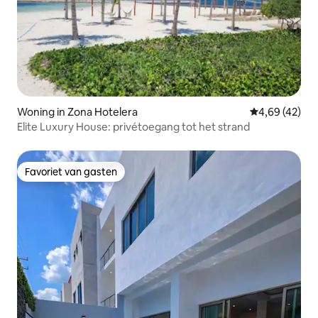
Woning in Zona Hotelera
Gemiddelde be
4,69 (42)
Elite Luxury House: privétoegang tot het strand
Favoriet van gasten
Favoriet van gasten