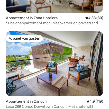
Appartement in Zona Hotelera
Gemiddelde be
4,83 (80)
* Designappartement met 1 slaapkamer en privéstrand bij
Casa Paraiso*
Favoriet van gasten
Favoriet van gasten
Appartement in Cancun
Gemiddelde be
4,9 (119)
Luxe 2BR Condo Downtown Cancun. Met snelle wifi!