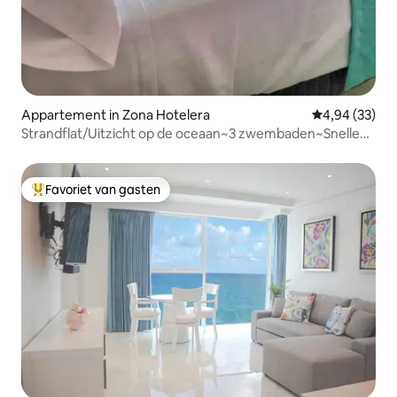
Appartement in Zona Hotelera
Gemiddelde be
4,94 (33)
Strandflat/Uitzicht op de oceaan~3 zwembaden~Snelle
wifi
Favoriet van gasten
Topfavoriet van gasten