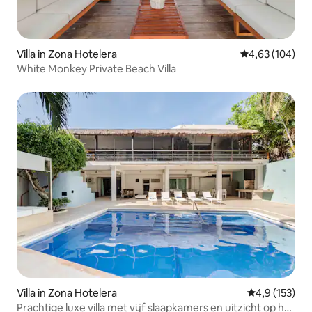
Villa in Zona Hotelera
Gemiddelde beo
4,63 (104)
White Monkey Private Beach Villa
Villa in Zona Hotelera
Gemiddelde be
4,9 (153)
Prachtige luxe villa met vijf slaapkamers en uitzicht op het