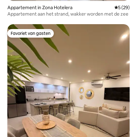
Appartement in Zona Hotelera
Gemiddelde
5 (29)
Appartement aan het strand, wakker worden met de zee
Favoriet van gasten
Favoriet van gasten