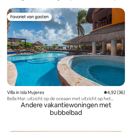
water
Favoriet van gasten
Favoriet van gasten
Villa in Isla Mujeres
Gemiddelde be
4,92 (36)
Bella Mar: uitzicht op de oceaan met uitzicht op het
Andere vakantiewoningen met
zwembad
bubbelbad