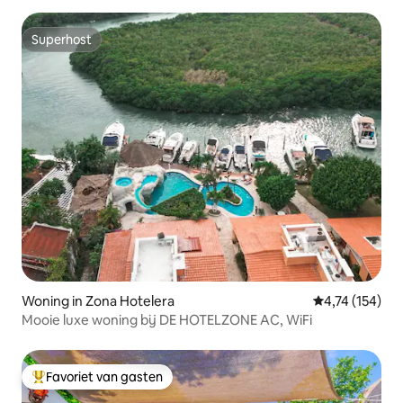
Superhost
Superhost
Woning in Zona Hotelera
Gemiddelde beo
4,74 (154)
Mooie luxe woning bij DE HOTELZONE AC, WiFi
Favoriet van gasten
Topfavoriet van gasten