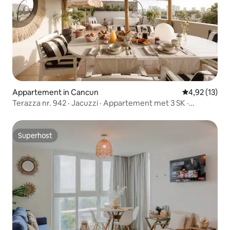
Appartement in Cancun
Gemiddelde be
4,92 (13)
Terazza nr. 942 · Jacuzzi · Appartement met 3 SK ·
Toplocatie
Superhost
Superhost