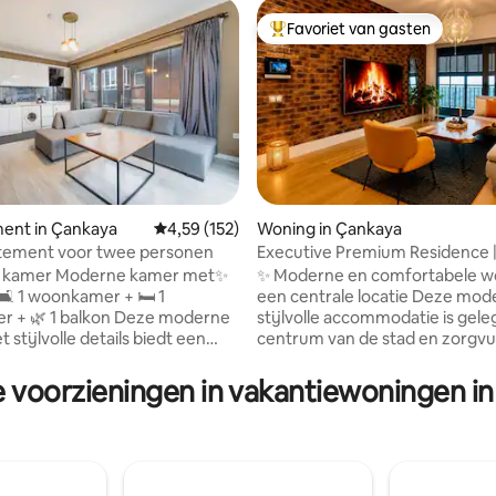
Favoriet van gasten
Topfavoriet van gasten
 van 4,66 uit 5, 101 recensies
ent in Çankaya
Gemiddelde beoordeling van 4,59 uit 5, 152 r
4,59 (152)
Woning in Çankaya
rtement voor twee personen
Executive Premium Residence |
sterrencomfort
e kamer Moderne kamer met✨
✨ Moderne en comfortabele w
een centrale locatie Deze moderne en
 1 balkon Deze moderne
stijlvolle accommodatie is gele
stijlvolle details biedt een
centrum van de stad en zorgvu
 verblijf. Je kunt genieten
ontworpen om een comfortabe
comfort van de Amerikaanse
prettig verblijf te bieden. Het b
e voorzieningen in vakantiewoningen i
inibar, woonkamer en balkon
gasten een huiselijke sfeer met
 Een van de
elegante inrichting, ruime wo
ntindelingen op de foto's is
en hoogwaardige details. 🔑 Pluspunten:
n je reservering. Roken
• Centrale en prestigieuze locat
op het balkon! Gemakkelijk
Modern en stijlvol ontwerp • S