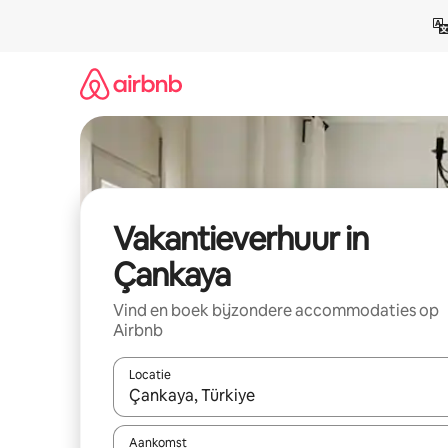
Ga
direct
naar
inhoud
Vakantieverhuur in
Çankaya
Vind en boek bijzondere accommodaties op
Airbnb
Locatie
Wanneer er suggesties beschikbaar zijn, maak je 
Aankomst