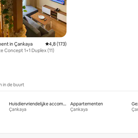
g van 4,7 uit 5, 258 recensies
ent in Çankaya
Gemiddelde beoordeling van 4,8 uit 5, 173 r
4,8 (173)
e Concept 1+1 Duplex (11)
 in de buurt
Huisdiervriendelijke accommodaties
Appartementen
Çankaya
Çankaya
Ça