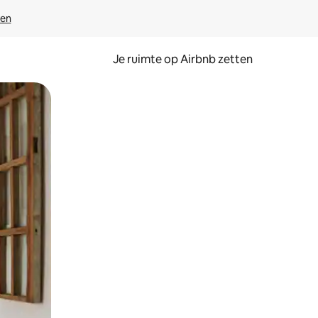
ven
Je ruimte op Airbnb zetten
ken of swipen.