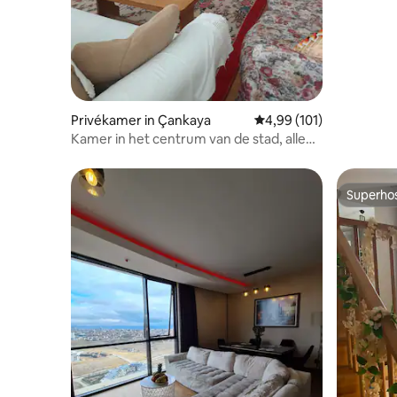
Privékamer in Çankaya
Gemiddelde beoordeling
4,99 (101)
Kamer in het centrum van de stad, alleen
voor vrouwelijke gasten
Superho
Superho