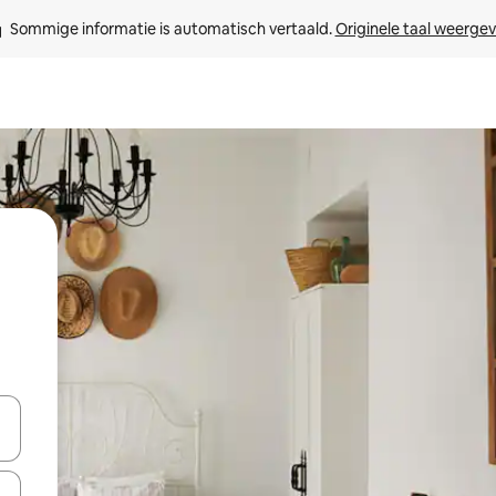
Sommige informatie is automatisch vertaald. 
Originele taal weerge
een keuze met je de pijltjestoetsen omhoog en omlaag, óf door te tik