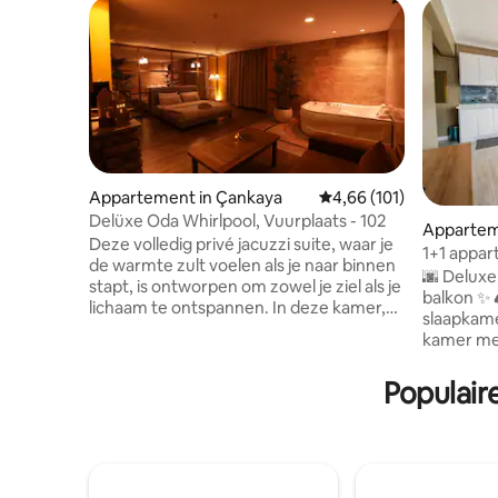
Appartement in Çankaya
Gemiddelde beoordeling
4,66 (101)
Delüxe Oda Whirlpool, Vuurplaats - 102
Appartem
Deze volledig privé jacuzzi suite, waar je
1+1 appa
de warmte zult voelen als je naar binnen
🌆 Delux
stapt, is ontworpen om zowel je ziel als je
balkon ✨ 🛋️ 1 woonkamer + 🛏️ 1
lichaam te ontspannen. In deze kamer,
slaapkamer + 
waar moderne inrichting en gedimde
kamer met 
lichten samenkomen; grote spiegels
aangenaam
verbeteren het gevoel van diepte,
van het 
Populair
terwijl de hottub en open haard
keuken, m
romantiek naar boven brengen. Wat is
allemaal samen.
hier? • Geniet van een eigen hottub • Een
apparteme
rustige sfeer met een elektrische open
opgenomen i
haard • Gespiegeld design • Een
mag🚭 alleen 
gedimde, knusse en warme inrichting