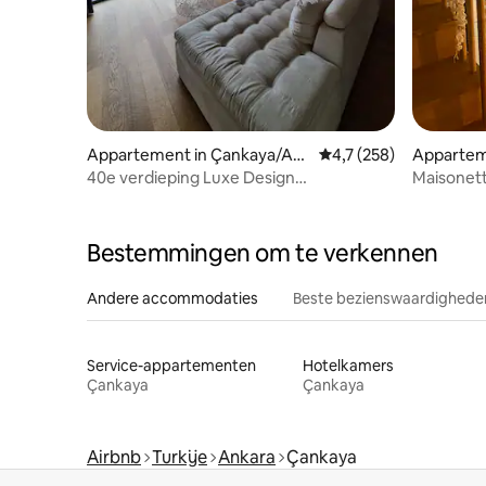
Appartement in Çankaya/An
Gemiddelde beoordelin
4,7 (258)
Appartem
kara.
40e verdieping Luxe Design
Maisonett
Appartement | Eenvoudig inchecken
Bestemmingen om te verkennen
Andere accommodaties
Beste bezienswaardigheden
Service-appartementen
Hotelkamers
Çankaya
Çankaya
Airbnb
Turkije
Ankara
Çankaya