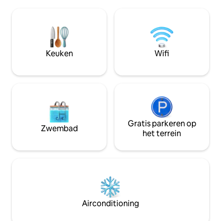
naar Picos gaat en op 50 km van de
spectaculair uitzi
stranden van San Vicente de la
Volledig uitgerust
Barquera. 2 ruime en comfortabele
ontspannen of insp
kamers, badkamer met douchebak,
Pure natuur in een
woonkamer - keuken, terras/veranda en
park. Minimumverblijf: 1 week.
eigen parkeerplaats. Het heeft
Inchecken/uitche
Keuken
Wifi
beddengoed en toilet. Wifi.
dagelijkse huisho
Gratis parkeren op
Zwembad
het terrein
Airconditioning