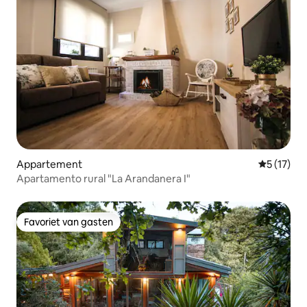
Appartement
Gemiddelde
5 (17)
Apartamento rural "La Arandanera I"
Favoriet van gasten
Favoriet van gasten