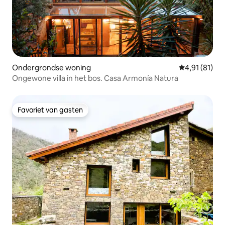
Ondergrondse woning
Gemiddelde be
4,91 (81)
Ongewone villa in het bos. Casa Armonía Natura
Favoriet van gasten
Favoriet van gasten