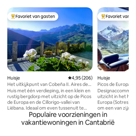
Favoriet van gasten
Favoriet van g
Topfavoriet van gasten
Topfavoriet van 
Huisje
Gemiddelde beoordeling van 4,95
4,95 (206)
Huisje
Het uitkijkpunt van Cobeña II. Aires de
Picos de Europa Re
Liébana in Picos
prachtig uitzicht
Huis met één verdieping, in een klein en
Designaccommodat
rustig bergdorp met uitzicht op de Picos
uitzicht in het har
de Europa en de Cillorigo-vallei van
Europa (Sotres), 
Liébana. Ideaal om even tussenuit te
om een van zijn 
Populaire voorzieningen in
gaan en in contact te komen met de
filmen. Ideaal om te ontspannen, op
natuur. De hoofdstad van de potten ligt
afstand te werken
vakantiewoningen in Cantabrië
op 7 km afstand. Op 35 km afstand
verkennen direct 
hebben we de Fuente Dé-kabelbaan die
Gloednieuwe, uni