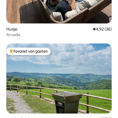
Huisje
Gemiddelde be
4,92 (36)
Arcadia
Favoriet van gasten
Topfavoriet van gasten