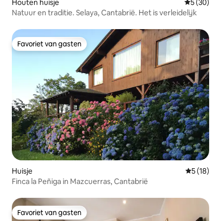
Houten huisje
Gemiddelde
5 (30)
Natuur en traditie. Selaya, Cantabrië. Het is verleidelijk
Favoriet van gasten
Favoriet van gasten
Huisje
Gemiddelde
5 (18)
Finca la Peñiga in Mazcuerras, Cantabrië
Favoriet van gasten
Favoriet van gasten