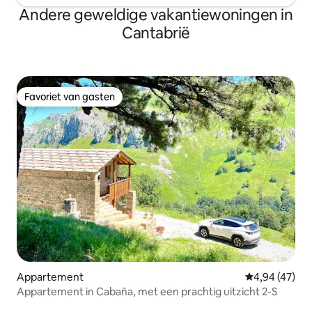
Andere geweldige vakantiewoningen in
Cantabrië
Favoriet van gasten
Favoriet van gasten
Appartement
Gemiddelde be
4,94 (47)
Appartement in Cabaña, met een prachtig uitzicht 2-S