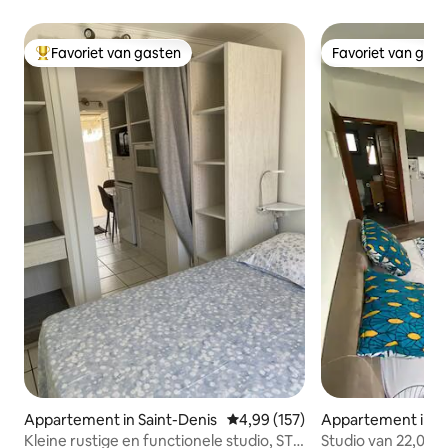
Favoriet van gasten
Favoriet van gas
Topfavoriet van gasten
Favoriet van gas
Appartement in Saint-Denis
Gemiddelde beoordeling van 4,99
4,99 (157)
Appartement in Sa
Kleine rustige en functionele studio, ST
Studio van 22,00 m