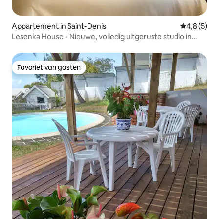
Appartement in Saint-Denis
Gemiddelde 
4,8 (5)
Lesenka House - Nieuwe, volledig uitgeruste studio in
Bellepierre
Favoriet van gasten
Favoriet van gasten