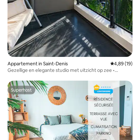
Appartement in Saint-Denis
Gemiddelde be
4,89 (19)
Gezellige en elegante studio met uitzicht op zee •
hotelcomfort
Superhost
Superhost