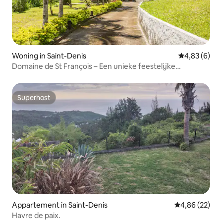
Woning in Saint-Denis
Gemiddelde b
4,83 (6)
Domaine de St François – Een unieke feestelijke
omgeving
Superhost
Superhost
Appartement in Saint-Denis
Gemiddelde be
4,86 (22)
Havre de paix.