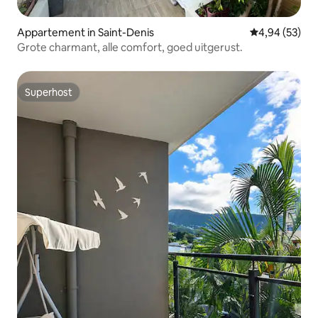
Appartement in Saint-Denis
Gemiddelde be
4,94 (53)
Grote charmant, alle comfort, goed uitgerust.
Superhost
Superhost