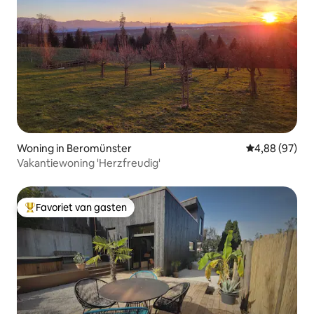
Woning in Beromünster
Gemiddelde be
4,88 (97)
Vakantiewoning 'Herzfreudig'
Favoriet van gasten
Topfavoriet van gasten