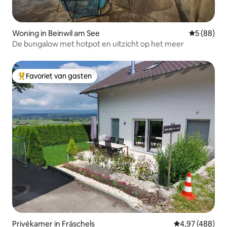
Woning in Beinwil am See
Gemiddelde
5 (88)
De bungalow met hotpot en uitzicht op het meer
Favoriet van gasten
Topfavoriet van gasten
Privékamer in Fräschels
Gemiddelde beo
4,97 (488)