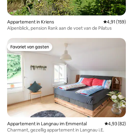
Appartement in Kriens
Gemiddelde beo
4,91 (159)
Alpenblick, pension Rank aan de voet van de Pilatus
Favoriet van gasten
Favoriet van gasten
Appartement in Langnau im Emmental
Gemiddelde be
4,93 (82)
Charmant, gezellig appartement in Langnau i.E.