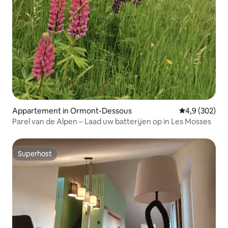
Appartement in Ormont-Dessous
Gemiddelde be
4,9 (302)
Parel van de Alpen – Laad uw batterijen op in Les Mosses
Superhost
Superhost