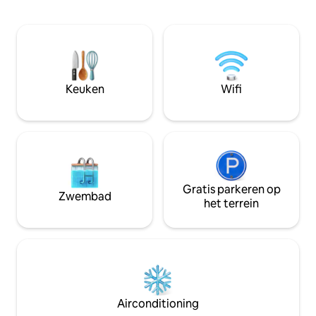
Luzern is in 10 mi
(sneeuwschoenen in de winter), fietsen,
bereiken. Excurs
paardrijden of ontspannen in een luxe
buurt. AUTO IS NOODZAKELIJK, OMDAT
thermaal bad. En voor foodies? De lokale
ER GEEN BUSVERBI
specialiteiten zijn een must ! Je
(UBER/TAXI) In het middelste gedeelte
romantische retraite wacht op je !
bevindt zich onze
bedrijven. Op de 
Keuken
Wifi
wonen we met 2 ki
appartement.
Gratis parkeren op
Zwembad
het terrein
Airconditioning