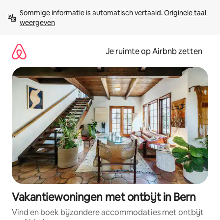
Ga
Sommige informatie is automatisch vertaald. 
Originele taal 
direct
weergeven
naar
inhoud
Je ruimte op Airbnb zetten
Vakantiewoningen met ontbijt in Bern
Vind en boek bijzondere accommodaties met ontbijt