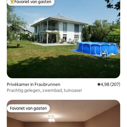
Favoriet van gasten
Topfavoriet van gasten
Privékamer in Fraubrunnen
Gemiddelde beo
4,98 (207)
Prachtig gelegen, zwembad, tuinoase!
Favoriet van gasten
Favoriet van gasten