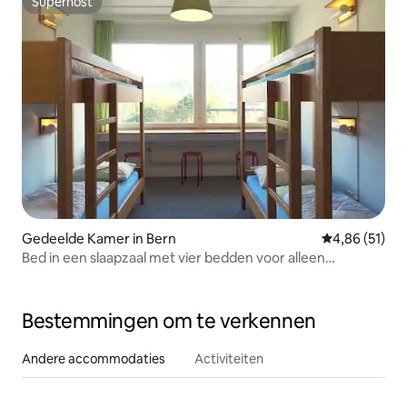
Superhost
Superhost
Gedeelde Kamer in Bern
Gemiddelde be
4,86 (51)
Bed in een slaapzaal met vier bedden voor alleen
vrouwen, inclusief ontbijt
Bestemmingen om te verkennen
Andere accommodaties
Activiteiten