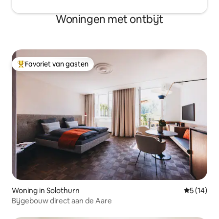
Woningen met ontbijt
Favoriet van gasten
Topfavoriet van gasten
Woning in Solothurn
Gemiddelde
5 (14)
Bijgebouw direct aan de Aare