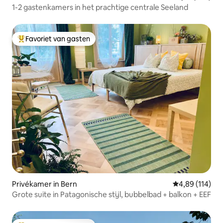
1-2 gastenkamers in het prachtige centrale Seeland
Favoriet van gasten
Topfavoriet van gasten
Privékamer in Bern
Gemiddelde beo
4,89 (114)
Grote suite in Patagonische stijl, bubbelbad + balkon + EEF