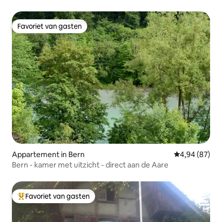
Favoriet van gasten
Favoriet van gasten
Appartement in Bern
Gemiddelde be
4,94 (87)
Bern - kamer met uitzicht - direct aan de Aare
Favoriet van gasten
Topfavoriet van gasten