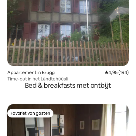
Appartement in Brügg
Gemiddelde beo
4,95 (194)
Time-out in het Ländtehüüsli
Bed & breakfasts met ontbijt
Favoriet van gasten
Favoriet van gasten