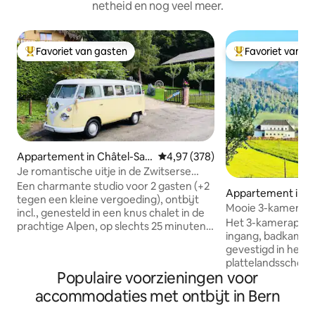
netheid en nog veel meer.
Favoriet van gasten
Favoriet van g
Topfavoriet van gasten
Topfavoriet van 
Appartement in Châtel-Sai
Gemiddelde beoordeling van 4,97
4,97 (378)
nt-Denis
Je romantische uitje in de Zwitserse
Alpen boven Vevey
Een charmante studio voor 2 gasten (+2
Appartement in L
tegen een kleine vergoeding), ontbijt
Mooie 3-kamerbij
incl., genesteld in een knus chalet in de
platteland/dicht bi
Het 3-kamerappa
prachtige Alpen, op slechts 25 minuten
ingang, badkamer 
van Vevey, Montreux, het
gevestigd in het 
oogverblindende Meer van Genève, en
plattelandsschool
ook van de iconische Gruyere plek. Of je
Populaire voorzieningen voor
volledig is gerenoveerd. Om
nu hier bent om de pistes op te gaan, te
de natuur en met u
accommodaties met ontbijt in Bern
ontspannen of het buitenleven te
bergen geniet je van je 
verkennen, avontuur is overal: wandelen