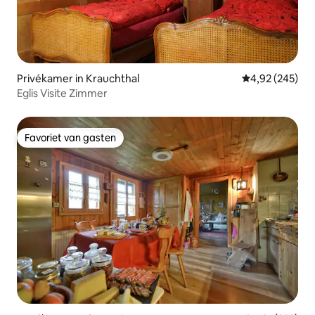
Privékamer in Krauchthal
Gemiddelde beo
4,92 (245)
Eglis Visite Zimmer
Favoriet van gasten
Favoriet van gasten