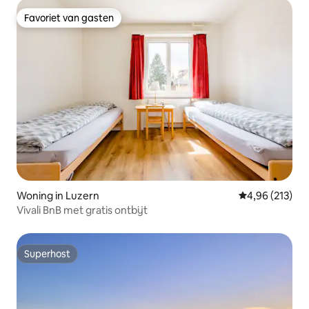
Favoriet van gasten
Favoriet van gasten
Woning in Luzern
Gemiddelde beo
4,96 (213)
Vivali BnB met gratis ontbijt
Superhost
Superhost