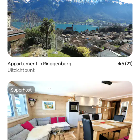
Appartement in Ringgenberg
Gemiddelde
5 (21)
Uitzichtpunt
Superhost
Superhost