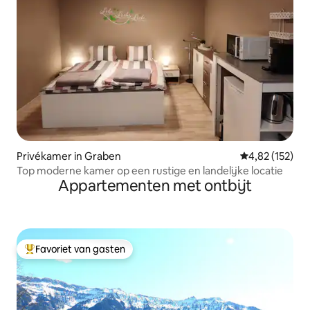
Privékamer in Graben
Gemiddelde beo
4,82 (152)
Top moderne kamer op een rustige en landelijke locatie
Appartementen met ontbijt
Favoriet van gasten
Topfavoriet van gasten