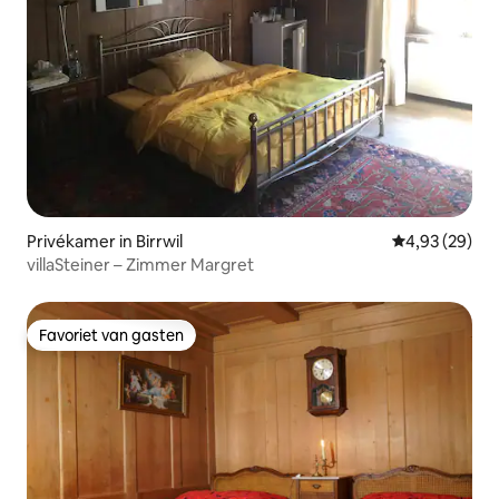
Privékamer in Birrwil
Gemiddelde be
4,93 (29)
villaSteiner – Zimmer Margret
Favoriet van gasten
Favoriet van gasten