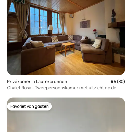
Privékamer in Lauterbrunnen
Gemiddelde
5 (30)
Chalet Rosa - Tweepersoonskamer met uitzicht op de
waterval 6
Favoriet van gasten
Favoriet van gasten