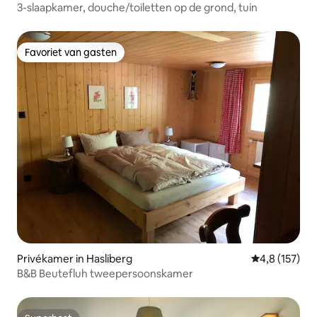
3-slaapkamer, douche/toiletten op de grond, tuin
Favoriet van gasten
Favoriet van gasten
Privékamer in Hasliberg
Gemiddelde be
4,8 (157)
B&B Beutefluh tweepersoonskamer