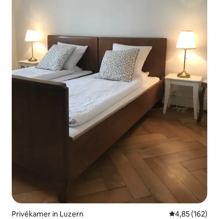
Privékamer in Luzern
Gemiddelde beo
4,85 (162)