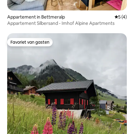
Appartement in Bettmeralp
Gemiddeld
5 (4)
Appartement Silbersand - Imhof Alpine Apartments
Favoriet van gasten
Favoriet van gasten