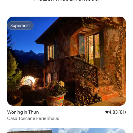
Superhost
Superhost
Woning in Thun
Gemiddelde be
4,83 (81)
Casa Toscane Ferienhaus