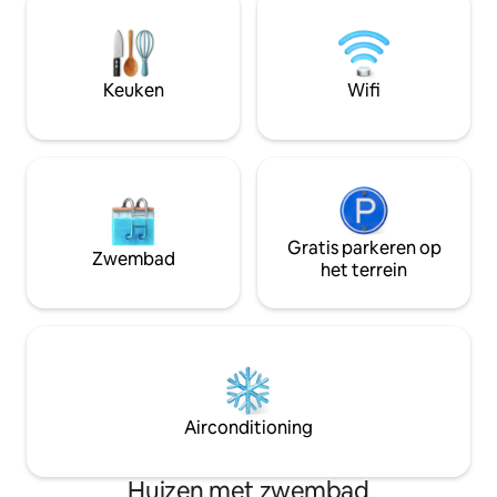
gasten en recreatiezoekers. In de winter
Wetterhorn en Me
wachten 34 skigebieden met in totaal
kamer. Ik kijk erna
775 kilometer aan pistes op je. "Wat je
ontmoeten! Allerg
ziet is wat je krijgt; kom en ervaar de
katten wonen in h
Keuken
Wifi
magie"
Gratis parkeren op
Zwembad
het terrein
Airconditioning
Huizen met zwembad