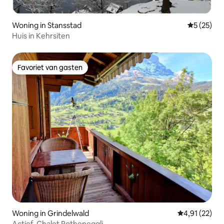
Woning in Stansstad
Gemiddelde
5 (25)
Huis in Kehrsiten
Favoriet van gasten
Favoriet van gasten
Woning in Grindelwald
Gemiddelde be
4,91 (22)
Actief-Chalet Rotheneggli