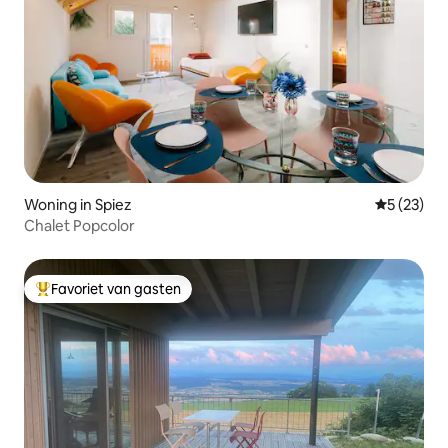
Woning in Spiez
Gemiddelde
5 (23)
Chalet Popcolor
Favoriet van gasten
Topfavoriet van gasten