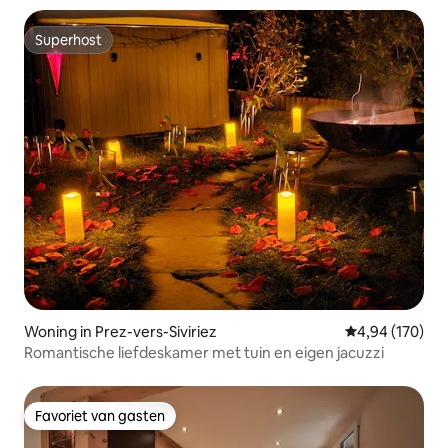
Superhost
Superhost
Woning in Prez-vers-Siviriez
Gemiddelde beo
4,94 (170)
Romantische liefdeskamer met tuin en eigen jacuzzi
Favoriet van gasten
Favoriet van gasten