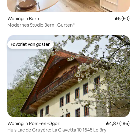
Woning in Bern
Gemiddelde
5 (50)
Modernes Studio Bern „Gurten“
Favoriet van gasten
Favoriet van gasten
Woning in Pont-en-Ogoz
Gemiddelde beo
4,87 (186)
Huis Lac de Gruyère: La Clavetta 10 1645 Le Bry