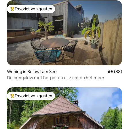
Favoriet van gasten
Topfavoriet van gasten
Woning in Beinwil am See
Gemiddelde
5 (88)
De bungalow met hotpot en uitzicht op het meer
Favoriet van gasten
Topfavoriet van gasten