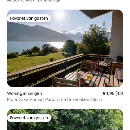
Favoriet van gasten
Favoriet van gasten
Woning in Einigen
Gemiddelde be
4,98 (43)
Mountlake House | Panorama | Interlaken | Bern
Favoriet van gasten
Favoriet van gasten