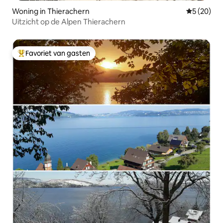
Woning in Thierachern
Gemiddelde
5 (20)
Uitzicht op de Alpen Thierachern
Favoriet van gasten
Topfavoriet van gasten