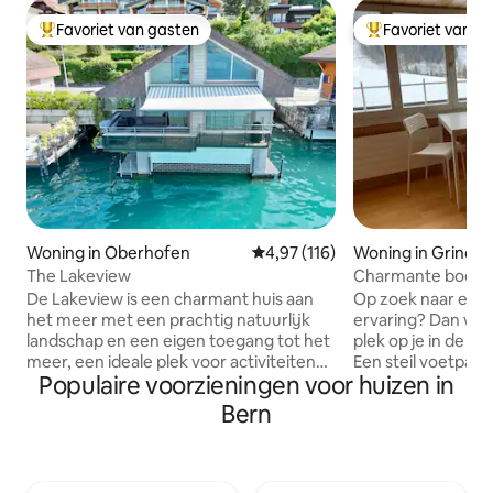
Favoriet van gasten
Favoriet van g
Topfavoriet van gasten
Topfavoriet van 
Woning in Oberhofen
Gemiddelde beoordeling van 4,97
4,97 (116)
Woning in Grindel
The Lakeview
Charmante boerder
bergen
De Lakeview is een charmant huis aan
Op zoek naar een 
het meer met een prachtig natuurlijk
ervaring? Dan wa
landschap en een eigen toegang tot het
plek op je in de v
meer, een ideale plek voor activiteiten
Een steil voetpad 
Populaire voorzieningen voor huizen in
rond het meer. Het liefdevol en
het huis binnen o
hoogwaardig ingerichte huis is direct
Toegang per auto i
Bern
gelegen aan het meer en biedt een
Hiervoor kun je op 
indrukwekkend uitzicht op de Berner
vanuit het dorp dir
Alpen. Het Berner Oberland biedt 365
geval van sneeuw.
dagen veel ervaringen voor actieve
onvergetelijk bet