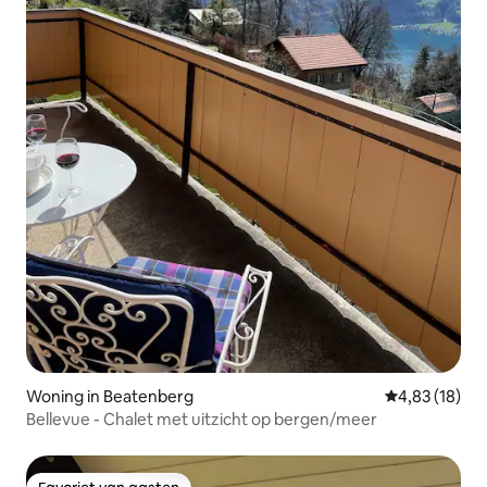
Woning in Beatenberg
Gemiddelde be
4,83 (18)
Bellevue - Chalet met uitzicht op bergen/meer