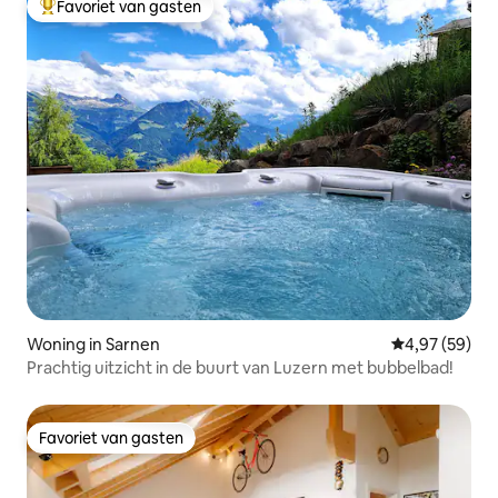
Favoriet van gasten
Topfavoriet van gasten
Woning in Sarnen
Gemiddelde be
4,97 (59)
Prachtig uitzicht in de buurt van Luzern met bubbelbad!
Favoriet van gasten
Favoriet van gasten