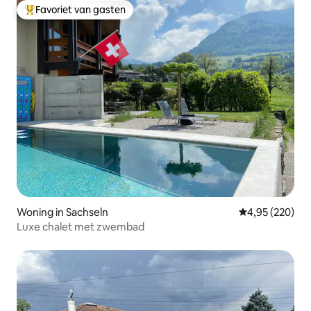
Favoriet van gasten
Topfavoriet van gasten
Woning in Sachseln
Gemiddelde beo
4,95 (220)
Luxe chalet met zwembad