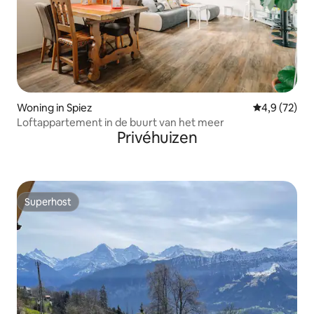
Woning in Spiez
Gemiddelde b
4,9 (72)
Loftappartement in de buurt van het meer
Privéhuizen
Superhost
Superhost