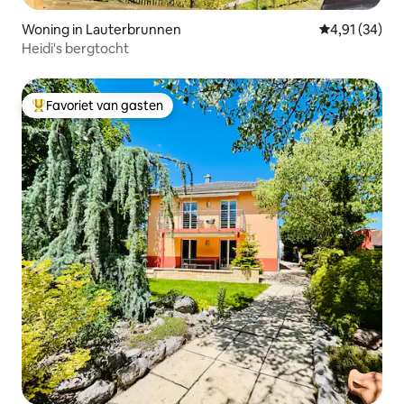
Woning in Lauterbrunnen
Gemiddelde be
4,91 (34)
Heidi's bergtocht
Favoriet van gasten
Topfavoriet van gasten