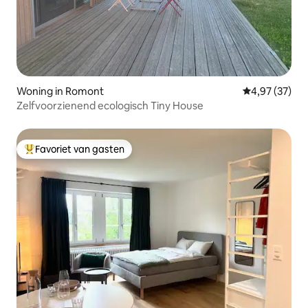
Woning in Romont
Gemiddelde be
4,97 (37)
Zelfvoorzienend ecologisch Tiny House
Favoriet van gasten
Topfavoriet van gasten