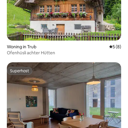
Woning in Trub
Gemiddeld
5 (8)
Ofenhüsli achter Hütten
Superhost
Superhost