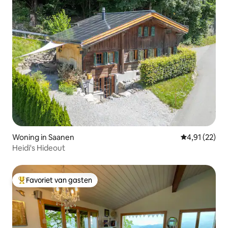
Woning in Saanen
Gemiddelde be
4,91 (22)
Heidi's Hideout
Favoriet van gasten
Topfavoriet van gasten