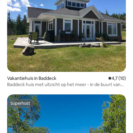
Vakantiehuis in Baddeck
Gemiddelde b
4,7 (10)
Baddeck huis met uitzicht op het meer - in de buurt van
Bell Bay Golf Club
Superhost
Superhost