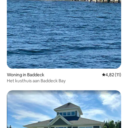
Woning in Baddeck
Gemiddelde be
4,82 (11)
Het kusthuis aan Baddeck Bay