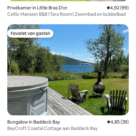
Privékamer in Little Bras D'or
Gemiddelde be
4,92 (99)
Celtic Mansion B&B (Tara Room) Zwembad en bubbelbad
Favoriet van gasten
Favoriet van gasten
Bungalow in Baddeck Bay
Gemiddelde be
4,85 (39)
BayCroft Coastal Cottage aan Baddeck Bay