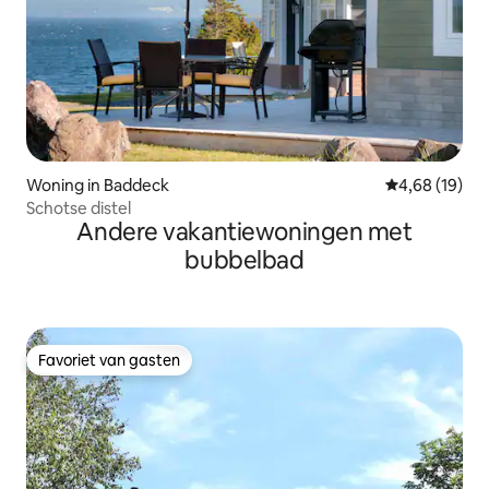
Woning in Baddeck
Gemiddelde be
4,68 (19)
Schotse distel
Andere vakantiewoningen met
bubbelbad
Favoriet van gasten
Favoriet van gasten