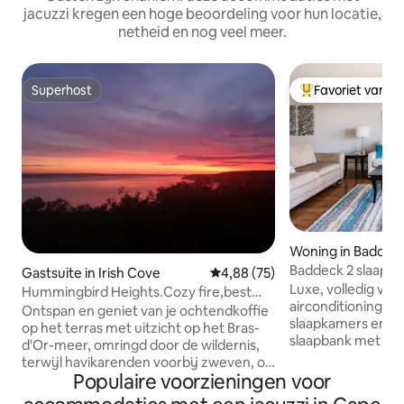
jacuzzi kregen een hoge beoordeling voor hun locatie,
netheid en nog veel meer.
Superhost
Favoriet van g
Superhost
Topfavoriet van 
Woning in Baddec
Baddeck 2 slaapk
Gastsuite in Irish Cove
Gemiddelde beoordeling van 4,8
4,88 (75)
Condo-Incredible
Luxe, volledig voo
Hummingbird Heights.Cozy fire,best
airconditioning, 
views, hot tub*
Ontspan en geniet van je ochtendkoffie
slaapkamers en 2
op het terras met uitzicht op het Bras-
slaapbank met uitz
d'Or-meer, omringd door de wildernis,
Baddeck Bay. Genie
terwijl havikarenden voorbij zweven, of
de Bras D'or Lakes
Populaire voorzieningen voor
maak het je gezellig bij de houtkachel.
patio aan de voor
De trap biedt uitzicht op de pracht