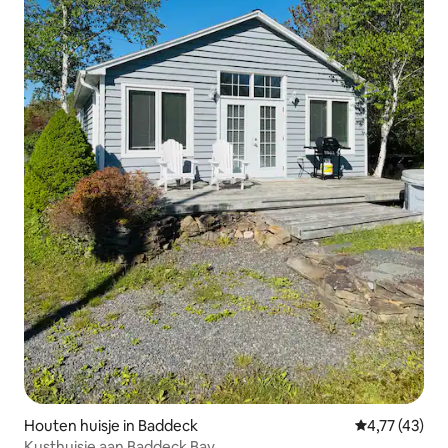
Houten huisje in Baddeck
Gemiddelde be
4,77 (43)
Kusthuisje aan Baddeck Bay