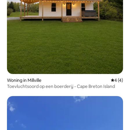
Woning in Millville
Gemiddeld
4 (4)
Toevluchtsoord op een boerderij - Cape Breton Island