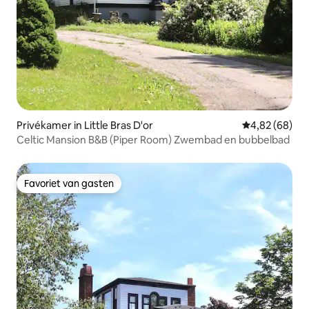
Privékamer in Little Bras D'or
Gemiddelde be
4,82 (68)
Celtic Mansion B&B (Piper Room) Zwembad en bubbelbad
Favoriet van gasten
Favoriet van gasten