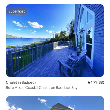
Superhost
Superhost
Chalet in Baddeck
Gemiddelde be
4,71 (38)
Bute Arran Coastal Chalet on Baddeck Bay