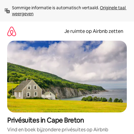
Ga
Sommige informatie is automatisch vertaald. 
Originele taal 
direct
weergeven
naar
inhoud
Je ruimte op Airbnb zetten
Privésuites in Cape Breton
Vind en boek bijzondere privésuites op Airbnb