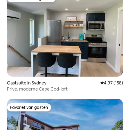
Topfavoriet van gasten
Gastsuite in Sydney
Gemiddelde beo
4,97 (158)
Privé, moderne Cape Cod-loft
Favoriet van gasten
Favoriet van gasten