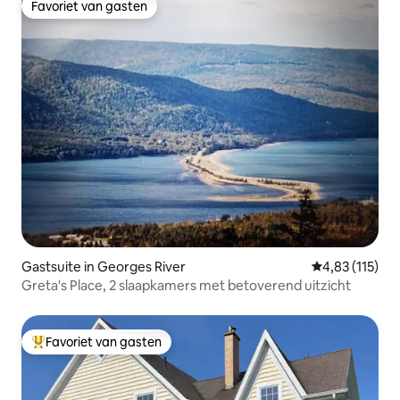
Favoriet van gasten
Favoriet van gasten
Gastsuite in Georges River
Gemiddelde beo
4,83 (115)
Greta's Place, 2 slaapkamers met betoverend uitzicht
Favoriet van gasten
Topfavoriet van gasten