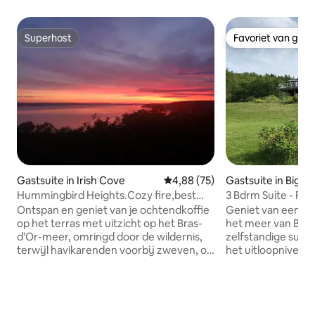
Superhost
Favoriet van gas
Superhost
Favoriet van gas
Gastsuite in Irish Cove
Gemiddelde beoordeling van 4,8
4,88 (75)
Gastsuite in Big P
Hummingbird Heights.Cozy fire,best
3 Bdrm Suite - Prac
views, hot tub*
d'Or - Big Pond
Ontspan en geniet van je ochtendkoffie
Geniet van een pa
op het terras met uitzicht op het Bras-
het meer van Bras 
d'Or-meer, omringd door de wildernis,
zelfstandige suit
terwijl havikarenden voorbij zweven, of
het uitloopniveau
maak het je gezellig bij de houtkachel.
een terrein van 30
De trap biedt uitzicht op de pracht
appartement bevin
terwijl je naar je eigen ingang stijgt. De
verdieping en hee
verhuurders wonen in het
oprit. De inrichting