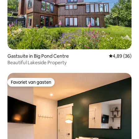
Gastsuite in Big Pond Centre
Gemiddelde be
4,89 (36)
Beautiful Lakeside Property
Favoriet van gasten
Favoriet van gasten