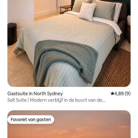
Gastsuite in North Sydney
Gemiddelde b
4,89 (9)
Salt Suite | Modern verblijf in de buurt van de
Newfoundland Ferry
Favoriet van gasten
Favoriet van gasten