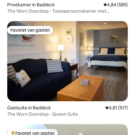
Privékamer in Baddeck
Gemiddelde beo
4,84 (585)
The Worn Doorstep - Tweepersoonskamer met
queensize bed
Favoriet van gasten
Favoriet van gasten
Gastsuite in Baddeck
Gemiddelde beo
4,81 (517)
The Worn Doorstep - Queen Suite
Favoriet van gasten