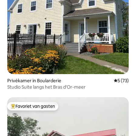
Privékamer in Boularderie
Gemiddelde
5 (73)
Studio Suite langs het Bras d'Or-meer
Favoriet van gasten
Topfavoriet van gasten