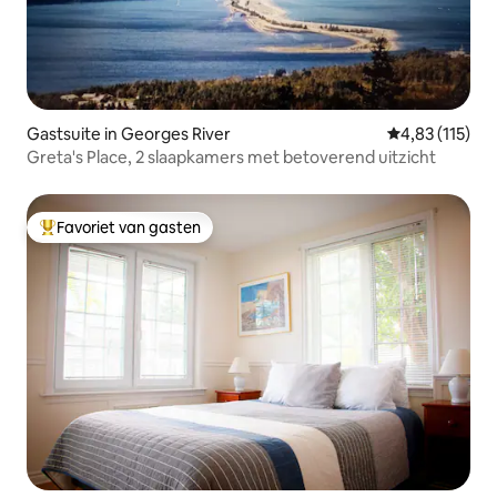
Gastsuite in Georges River
Gemiddelde beo
4,83 (115)
Greta's Place, 2 slaapkamers met betoverend uitzicht
Favoriet van gasten
Topfavoriet van gasten