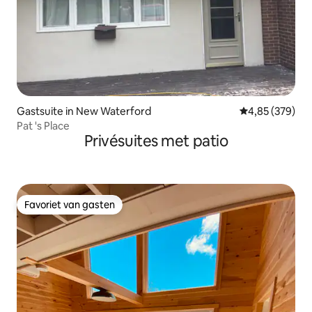
Gastsuite in New Waterford
Gemiddelde beo
4,85 (379)
Pat 's Place
Privésuites met patio
Favoriet van gasten
Favoriet van gasten