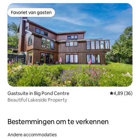
Favoriet van gasten
Favoriet van gasten
Gastsuite in Big Pond Centre
Gemiddelde be
4,89 (36)
Beautiful Lakeside Property
Bestemmingen om te verkennen
Andere accommodaties