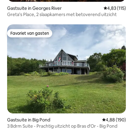
Gastsuite in Georges River
Gemiddelde beo
4,83 (115)
Greta's Place, 2 slaapkamers met betoverend uitzicht
Favoriet van gasten
Favoriet van gasten
Gastsuite in Big Pond
Gemiddelde beo
4,88 (190)
3 Bdrm Suite - Prachtig uitzicht op Bras d'Or - Big Pond