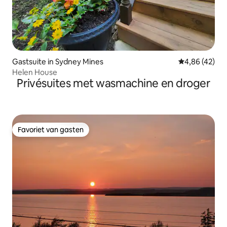
Gastsuite in Sydney Mines
Gemiddelde be
4,86 (42)
Helen House
Privésuites met wasmachine en droger
Favoriet van gasten
Favoriet van gasten