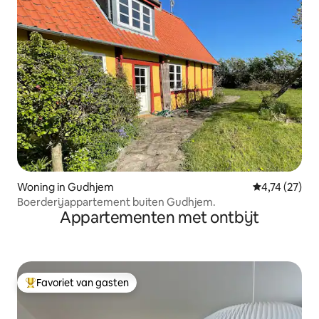
Woning in Gudhjem
Gemiddelde be
4,74 (27)
Boerderijappartement buiten Gudhjem.
Appartementen met ontbijt
Favoriet van gasten
Topfavoriet van gasten