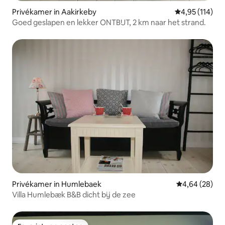
Privékamer in Aakirkeby
Gemiddelde beo
4,95 (114)
Goed geslapen en lekker ONTBIJT, 2 km naar het strand.
Privékamer in Humlebaek
Gemiddelde be
4,64 (28)
Villa Humlebæk B&B dicht bij de zee