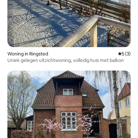
Woning in Ringsted
Gemiddeld
5 (3)
Uniek gelegen uitzichtwoning, volledig huis met balkon