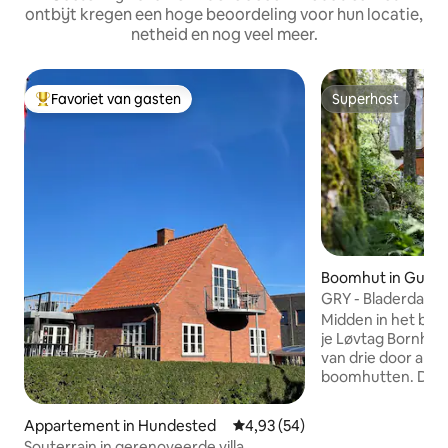
ontbijt kregen een hoge beoordeling voor hun locatie,
netheid en nog veel meer.
Favoriet van gasten
Superhost
Topfavoriet van gasten
Superhost
Boomhut in Gudh
GRY - Bladerdak T
Midden in het bos
je Løvtag Bornhol
van drie door arc
boomhutten. De GRY-hut is ingericht
voor maximaal vi
design en een helde
Appartement in Hundested
Gemiddelde beoordeling van 4,9
4,93 (54)
De grote ramen en,
Souterrain in gerenoveerde villa