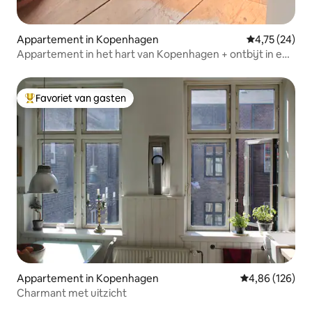
Appartement in Kopenhagen
Gemiddelde be
4,75 (24)
Appartement in het hart van Kopenhagen + ontbijt in een
lokaal café
Favoriet van gasten
Topfavoriet van gasten
Appartement in Kopenhagen
Gemiddelde beo
4,86 (126)
Charmant met uitzicht