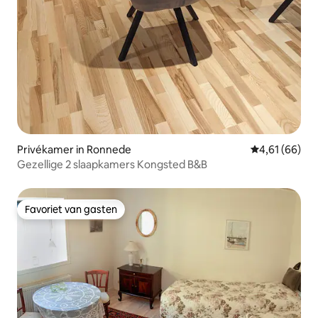
Privékamer in Ronnede
Gemiddelde be
4,61 (66)
Gezellige 2 slaapkamers Kongsted B&B
Favoriet van gasten
Favoriet van gasten