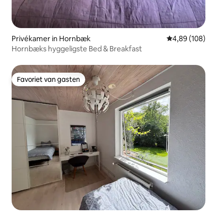
Privékamer in Hornbæk
Gemiddelde beo
4,89 (108)
Hornbæks hyggeligste Bed & Breakfast
Favoriet van gasten
Favoriet van gasten