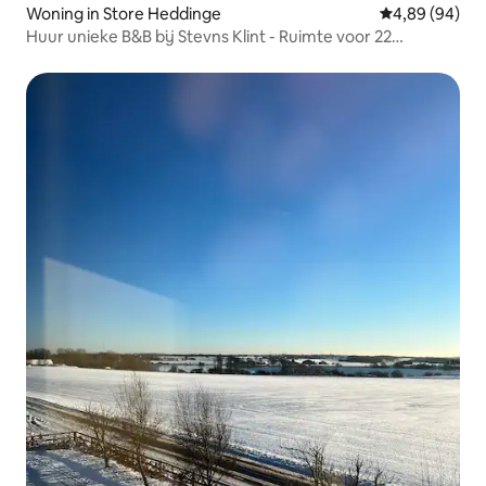
Woning in Store Heddinge
Gemiddelde be
4,89 (94)
Huur unieke B&B bij Stevns Klint - Ruimte voor 22
personen.