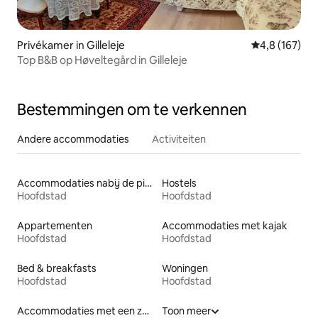
Privékamer in Gilleleje
Gemiddelde be
4,8 (167)
Top B&B op Høveltegård in Gilleleje
Bestemmingen om te verkennen
Andere accommodaties
Activiteiten
Accommodaties nabij de piste
Hostels
Hoofdstad
Hoofdstad
Appartementen
Accommodaties met kajak
Hoofdstad
Hoofdstad
Bed & breakfasts
Woningen
Hoofdstad
Hoofdstad
Accommodaties met een zwembad
Toon meer