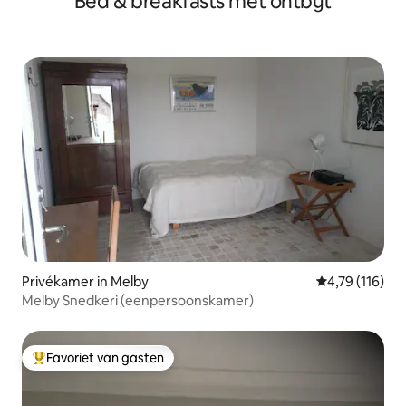
Bed & breakfasts met ontbijt
Privékamer in Melby
Gemiddelde beo
4,79 (116)
Melby Snedkeri (eenpersoonskamer)
Favoriet van gasten
Topfavoriet van gasten