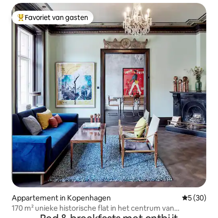
Favoriet van gasten
Topfavoriet van gasten
Appartement in Kopenhagen
Gemiddelde
5 (30)
170 m² unieke historische flat in het centrum van
Norrebro