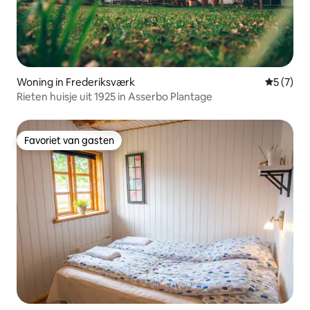
Woning in Frederiksværk
Gemiddeld
5 (7)
Rieten huisje uit 1925 in Asserbo Plantage
Favoriet van gasten
Favoriet van gasten