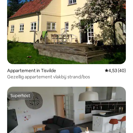
Appartement in Tisvilde
Gemiddelde be
4,53 (40)
Gezellig appartement vlakbij strand/bos
Superhost
Superhost