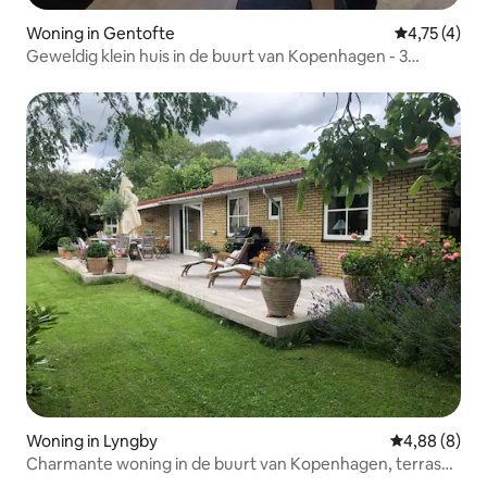
Woning in Gentofte
Gemiddelde b
4,75 (4)
Geweldig klein huis in de buurt van Kopenhagen - 3
slaapkamers
Woning in Lyngby
Gemiddelde b
4,88 (8)
Charmante woning in de buurt van Kopenhagen, terras
en tuin