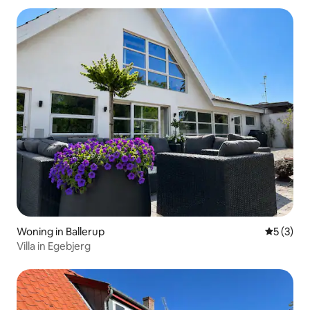
Woning in Ballerup
Gemiddeld
5 (3)
Villa in Egebjerg