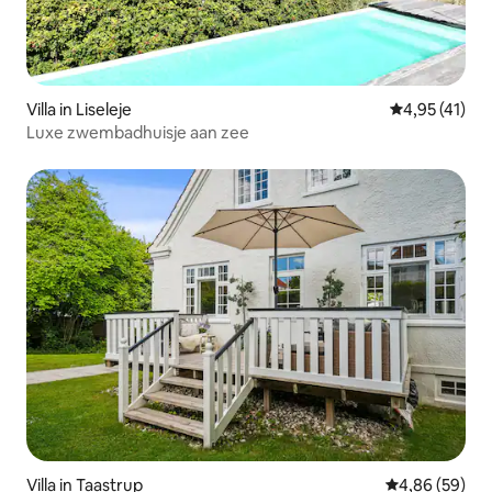
Villa in Liseleje
Gemiddelde be
4,95 (41)
Luxe zwembadhuisje aan zee
Villa in Taastrup
Gemiddelde be
4,86 (59)