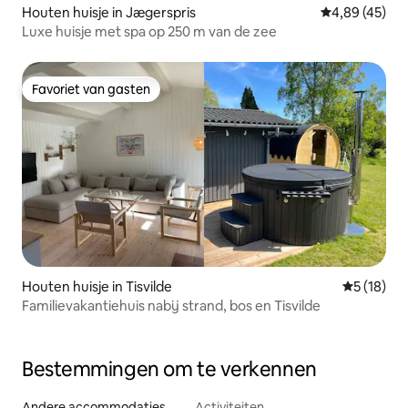
Houten huisje in Jægerspris
Gemiddelde be
4,89 (45)
Luxe huisje met spa op 250 m van de zee
Favoriet van gasten
Favoriet van gasten
Houten huisje in Tisvilde
Gemiddelde
5 (18)
Familievakantiehuis nabij strand, bos en Tisvilde
Bestemmingen om te verkennen
Andere accommodaties
Activiteiten