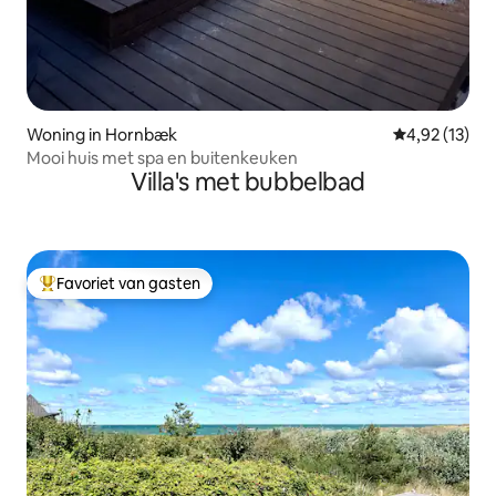
Woning in Hornbæk
Gemiddelde be
4,92 (13)
Mooi huis met spa en buitenkeuken
Villa's met bubbelbad
Favoriet van gasten
Topfavoriet van gasten