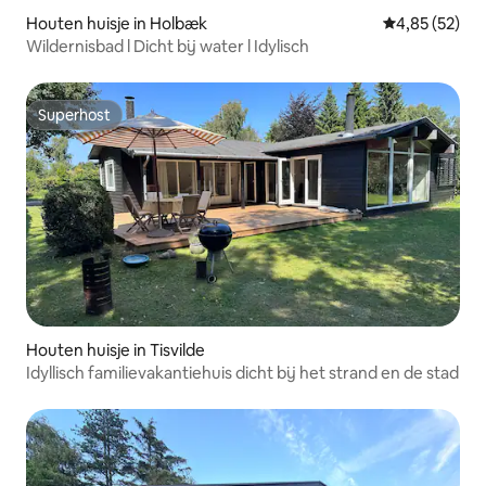
Houten huisje in Holbæk
Gemiddelde be
4,85 (52)
Wildernisbad l Dicht bij water l Idylisch
Superhost
Superhost
Houten huisje in Tisvilde
Idyllisch familievakantiehuis dicht bij het strand en de stad