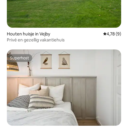
Houten huisje in Vejby
Gemiddelde b
4,78 (9)
Privé en gezellig vakantiehuis
Superhost
Superhost