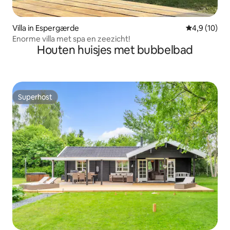
Villa in Espergærde
Gemiddelde b
4,9 (10)
Enorme villa met spa en zeezicht!
Houten huisjes met bubbelbad
Superhost
Superhost