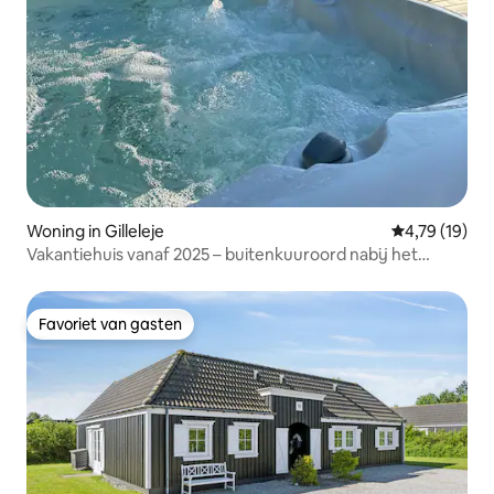
Woning in Gilleleje
Gemiddelde be
4,79 (19)
Vakantiehuis vanaf 2025 – buitenkuuroord nabij het
strand
Favoriet van gasten
Favoriet van gasten