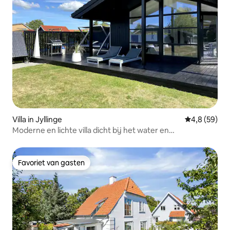
Villa in Jyllinge
Gemiddelde b
4,8 (59)
Moderne en lichte villa dicht bij het water en
Kopenhagen.
Favoriet van gasten
Favoriet van gasten