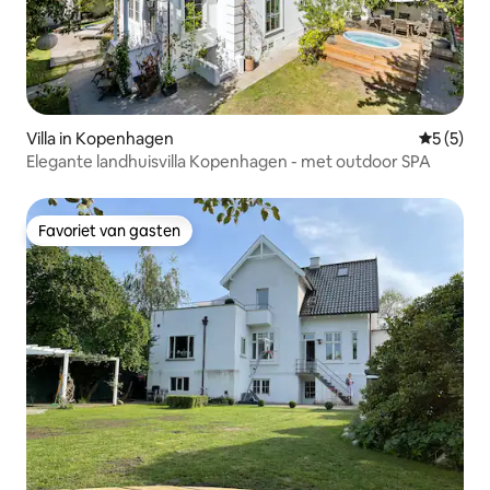
Villa in Kopenhagen
Gemiddeld
5 (5)
Elegante landhuisvilla Kopenhagen - met outdoor SPA
Favoriet van gasten
Favoriet van gasten