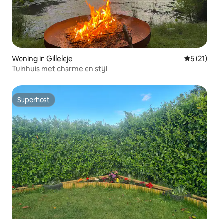
Woning in Gilleleje
Gemiddelde
5 (21)
Tuinhuis met charme en stijl
Superhost
Superhost