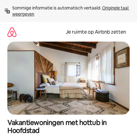
Ga
Sommige informatie is automatisch vertaald. 
Originele taal 
direct
weergeven
naar
inhoud
Je ruimte op Airbnb zetten
Vakantiewoningen met hottub in
Hoofdstad