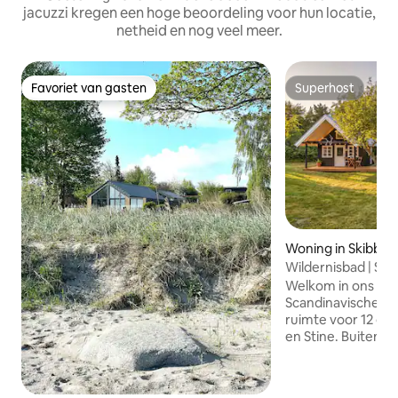
jacuzzi kregen een hoge beoordeling voor hun locatie,
netheid en nog veel meer.
Favoriet van gasten
Superhost
Favoriet van gasten
Superhost
Woning in Skibby
Wildernisbad | Sau
| Bioscoop
Welkom in ons luxe
Scandinavische sti
ruimte voor 12 gasten. Wij hete
en Stine. Buiten heeft het huis een groot
terras met een ei
sauna en een buitendouch
er een bioscoop, bi