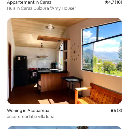
Appartement in Caraz
Gemiddelde b
4,7 (10)
Huis in Caraz Dulzura “Amy House”
Woning in Acopampa
Gemiddeld
5 (3)
accommodatie villa luna