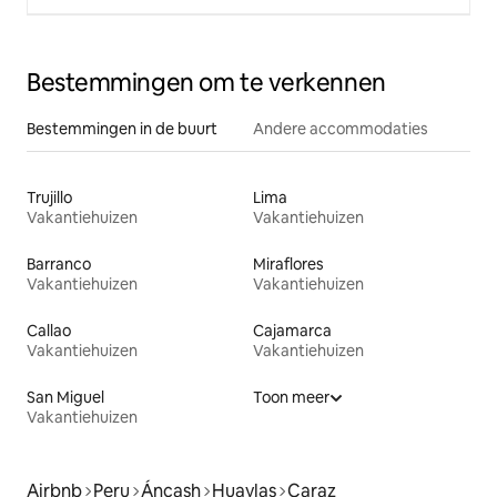
Bestemmingen om te verkennen
Bestemmingen in de buurt
Andere accommodaties
Trujillo
Lima
Vakantiehuizen
Vakantiehuizen
Barranco
Miraflores
Vakantiehuizen
Vakantiehuizen
Callao
Cajamarca
Vakantiehuizen
Vakantiehuizen
San Miguel
Toon meer
Vakantiehuizen
Airbnb
Peru
Áncash
Huaylas
Caraz