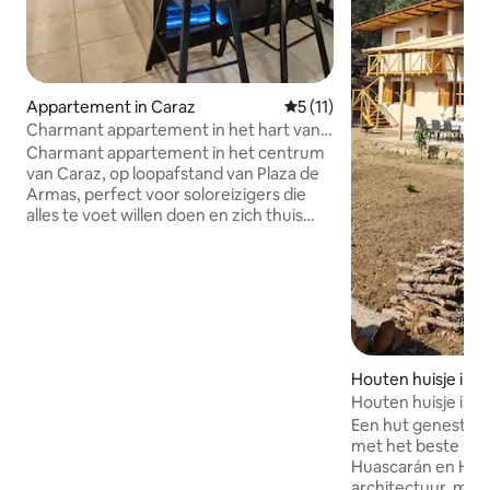
Appartement in Caraz
Gemiddelde beoordeling van 
5 (11)
Charmant appartement in het hart van
Caraz
Charmant appartement in het centrum
van Caraz, op loopafstand van Plaza de
Armas, perfect voor soloreizigers die
alles te voet willen doen en zich thuis
willen voelen. De buurt is rustig, met
markten, restaurants en vervoer naar
de bezienswaardigheden van Callejón
de Huaylas heel dichtbij. De ruimte is
praktisch en gezellig, ideaal om uit te
rusten na het verkennen van het
Ancash-gebergte. De accommodatie
Houten huisje in 
beschikt over een uitgeruste keuken,
Houten huisje in 
wifi en comfortabele ruimtes om te
ontspannen, te werken of je programma
Een hut genesteld 
voor de volgende dag te plannen.
met het beste uit
Huascarán en Hua
architectuur, met