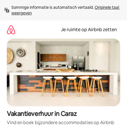
Ga
Sommige informatie is automatisch vertaald. 
Originele taal 
direct
weergeven
naar
inhoud
Je ruimte op Airbnb zetten
Vakantieverhuur in Caraz
Vind en boek bijzondere accommodaties op Airbnb