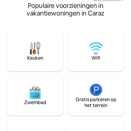
Populaire voorzieningen in
en houten plafond
rustieke geest van 
vakantiewoningen in Caraz
een prachtige omg
natuurlijke schoo
Het heeft een gril
een plek om een 
het is een ideale 
en met familie te z
brengen met je pa
vrienden.
Keuken
Wifi
Gratis parkeren op
Zwembad
het terrein