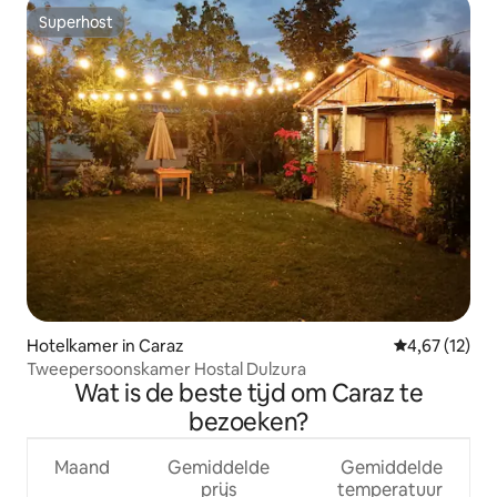
Superhost
Superhost
Hotelkamer in Caraz
Gemiddelde be
4,67 (12)
Tweepersoonskamer Hostal Dulzura
Wat is de beste tijd om Caraz te
bezoeken?
Maand
Gemiddelde
Gemiddelde
prijs
temperatuur