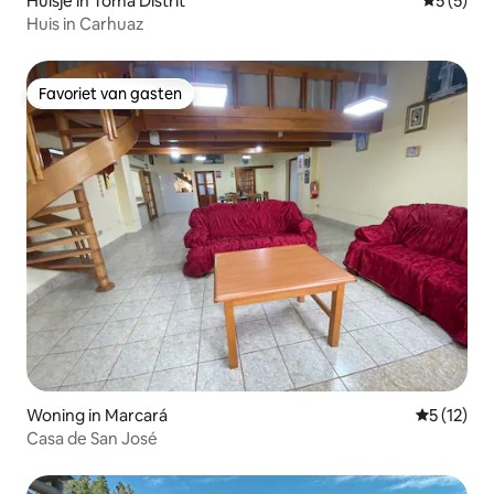
Huisje in Toma Distrit
Gemiddeld
5 (5)
Huis in Carhuaz
Favoriet van gasten
Favoriet van gasten
Woning in Marcará
Gemiddelde
5 (12)
Casa de San José