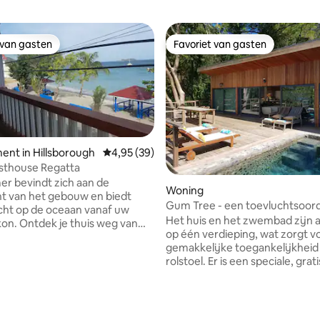
 van gasten
Favoriet van gasten
 van gasten
Favoriet van gasten
nt in Hillsborough
Gemiddelde beoordeling van 4,95 uit 5, 39 r
4,95 (39)
sthouse Regatta
r bevindt zich aan de
g van 4,9 uit 5, 93 recensies
Woning
t gebouw en biedt
Gum Tree - een toevluchtsoor
icht op de oceaan vanaf uw
stellen, vrienden en familie
Het huis en het zwembad zijn a
kon. Ontdek je thuis weg van
op één verdieping, wat zorgt v
t je problemen wegsmelten,
gemakkelijke toegankelijkhei
rustgevende golf. Laat het
rolstoel. Er is een speciale, grati
ldere water & majestueuze
parkeerplaats en gratis wifi. D
p je meenemen naar het
hebben volledige privacy, omd
 Met het strand op steenworp
gedeelde voorzieningen zijn. He
oef je niet ver weg te gaan; om
omgeven door wilde dieren en 
te nemen, een wandeling te