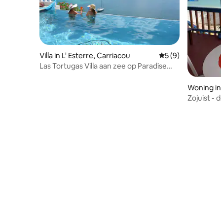
Villa in L' Esterre, Carriacou
Gemiddelde beoord
5 (9)
Las Tortugas Villa aan zee op Paradise
Beach
Woning in
e Martini
Zojuist -
zojuist b