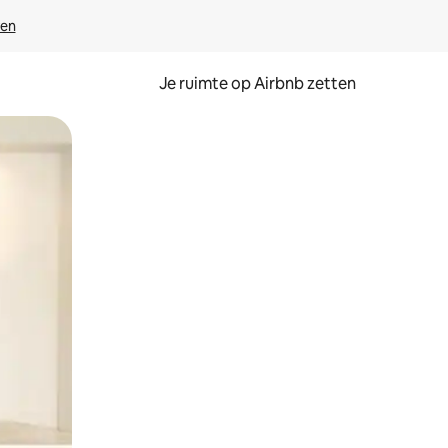
ven
Je ruimte op Airbnb zetten
ken of swipen.