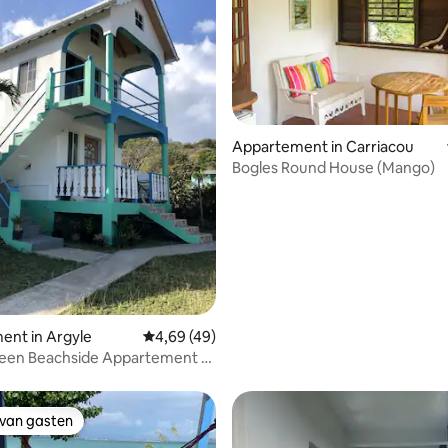
eling van 5 uit 5, 3 recensies
Appartement in Carriacou
Bogles Round House (Mango)
ent in Argyle
Gemiddelde beoordeling van 4,69 uit 5, 49 
4,69 (49)
een Beachside Appartement -
rond
 van gasten
 van gasten