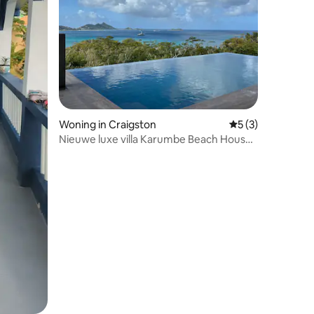
ecensies
Woning in Craigston
Gemiddelde beoord
5 (3)
Nieuwe luxe villa Karumbe Beach House
in Carriacou