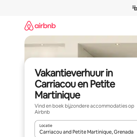
Ga
direct
naar
inhoud
Vakantieverhuur in
Carriacou en Petite
Martinique
Vind en boek bijzondere accommodaties op
Airbnb
Locatie
Wanneer er suggesties beschikbaar zijn, maak je 