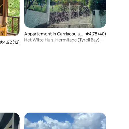
Appartement in Carriacou an
Gemiddelde beoordelin
4,78 (40)
d Petite Martinique
Het Witte Huis, Hermitage (Tyrell Bay),
Gemiddelde beoordeling van 4,92 uit 5, 12 recensies
4,92 (12)
Carriacou
recensies