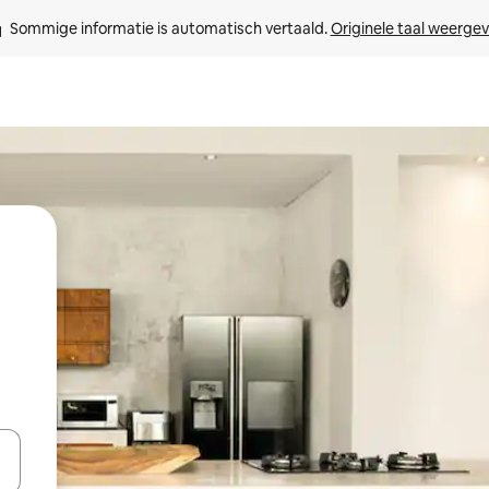
Sommige informatie is automatisch vertaald. 
Originele taal weerge
een keuze met je de pijltjestoetsen omhoog en omlaag, óf door te tik