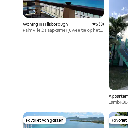
Woning in Hillsborough
Gemiddelde beoord
5 (3)
PalmVille 2 slaapkamer juweeltje op het
strand met airco, wifi
Appartem
Lambi Qu
Begane g
Favoriet van gasten
Favoriet
Favoriet van gasten
Favoriet