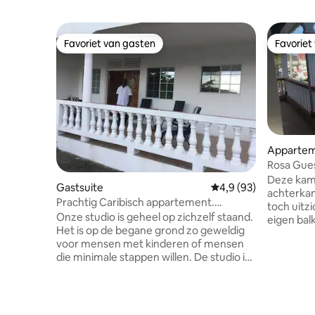
Favoriet van gasten
Favoriet
Favoriet van gasten
Favoriet
Apparteme
Rosa Gue
Deze kame
Gastsuite
Gemiddelde beoordelin
4,9 (93)
achterkant van he
Prachtig Caribisch appartement.
toch uitz
Zeezicht. 2 minuten naar het strand
Onze studio is geheel op zichzelf staand.
eigen bal
Het is op de begane grond zo geweldig
huis. Laa
voor mensen met kinderen of mensen
met elke 
die minimale stappen willen. De studio is
kristalhe
schoon, comfortabel en ruim. Het heeft
landscha
twee slaapkamers. Een kingsize bed
paradijs.
(met airco) en een met twee
afstand h
eenpersoonsbedden (geen airco). De
een duik 