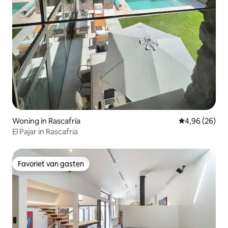
Woning in Rascafría
Gemiddelde be
4,96 (26)
El Pajar in Rascafria
Favoriet van gasten
Favoriet van gasten