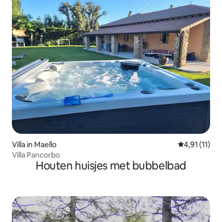
Villa in Maello
Gemiddelde b
4,91 (11)
Villa Pancorbo
Houten huisjes met bubbelbad