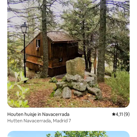
Houten huisje in Navacerrada
Gemiddelde 
4,11 (9)
Hutten Navacerrada, Madrid 7