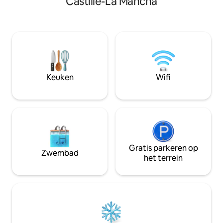
Castilië-La Mancha
terras om te geni
beschikbaar is, en de
zonsopgangen va
achtergrondmuziek in het hele huis 🎶
profiteren van de
Op minder dan een uur van Madrid is het
op elk moment gen
ideaal voor uitstapjes als koppel, met
en de wijn- en oli
vrienden of als gezin. Relax, ontspan en
gelegen, vlakbij h
creëer te allen tijde de perfecte sfeer 💫
de lagunes van Rui
Valle Valdepeñas.
Keuken
Wifi
Gratis parkeren op
Zwembad
het terrein