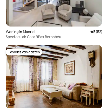
Woning in Madrid
Gemiddelde
5 (52)
Spectaculair Casa 9Pax Bernabéu
Favoriet van gasten
Favoriet van gasten