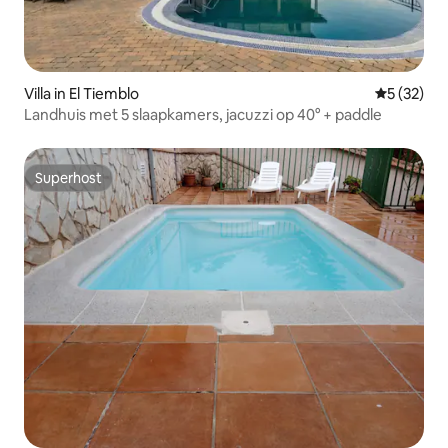
Villa in El Tiemblo
Gemiddelde
5 (32)
Landhuis met 5 slaapkamers, jacuzzi op 40° + paddle
Superhost
Superhost