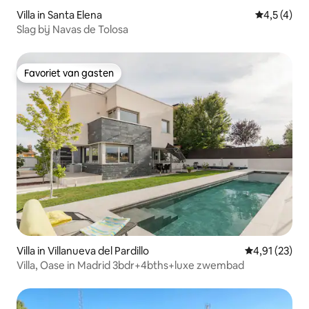
Villa in Santa Elena
Gemiddelde 
4,5 (4)
Slag bij Navas de Tolosa
Favoriet van gasten
Favoriet van gasten
Villa in Villanueva del Pardillo
Gemiddelde be
4,91 (23)
Villa, Oase in Madrid 3bdr+4bths+luxe zwembad