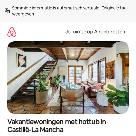
Ga
Sommige informatie is automatisch vertaald. 
Originele taal 
direct
weergeven
naar
inhoud
Je ruimte op Airbnb zetten
Vakantiewoningen met hottub in
Castilië-La Mancha