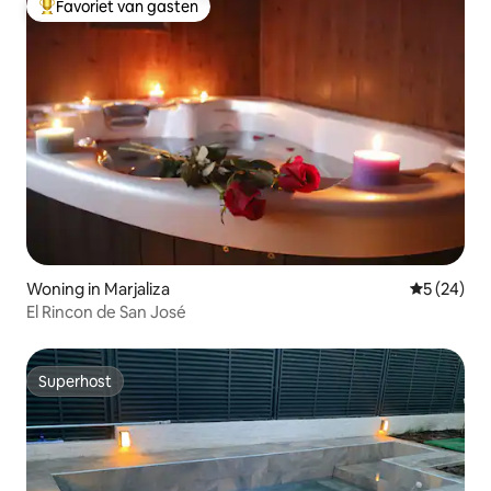
Favoriet van gasten
Topfavoriet van gasten
Woning in Marjaliza
Gemiddelde
5 (24)
El Rincon de San José
Superhost
Superhost