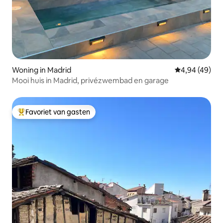
Woning in Madrid
Gemiddelde be
4,94 (49)
Mooi huis in Madrid, privézwembad en garage
Favoriet van gasten
Topfavoriet van gasten