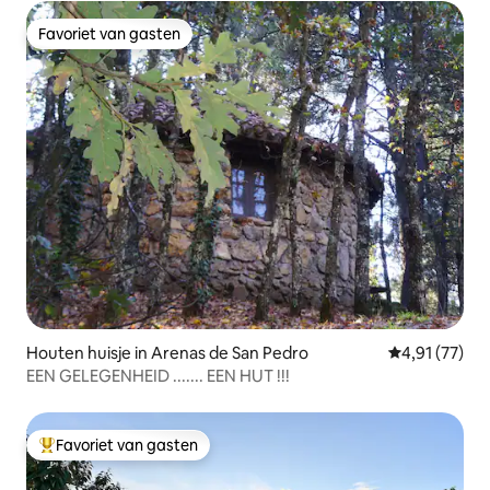
Favoriet van gasten
Favoriet van gasten
Houten huisje in Arenas de San Pedro
Gemiddelde be
4,91 (77)
EEN GELEGENHEID ....... EEN HUT !!!
Favoriet van gasten
Topfavoriet van gasten