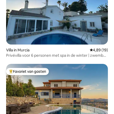
Villa in Murcia
Gemiddelde be
4,89 (19)
Privévilla voor 6 personen met spa in de winter | zwembad
in de zomer
Favoriet van gasten
Topfavoriet van gasten