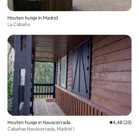
Houten huisje in Madrid
La Cabaña
Houten huisje in Navacerrada
Gemiddelde be
4,48 (23)
Cabañas Navacerrada, Madrid 1