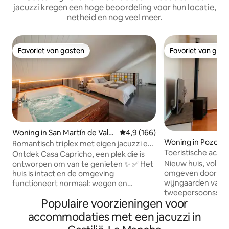
jacuzzi kregen een hoge beoordeling voor hun locatie,
netheid en nog veel meer.
Favoriet van gasten
Favoriet van gas
Favoriet van gasten
Favoriet van gas
Woning in San Martín de Vald
Gemiddelde beoordeling van 4,9
4,9 (166)
Woning in Pozo de
eiglesias
Romantisch triplex met eigen jacuzzi en
Toeristische acco
terras
Ontdek Casa Capricho, een plek die is
Nieuw huis, volle
ontworpen om van te genieten ✨ ✅ Het
omgeven door de 
huis is intact en de omgeving
wijngaarden van V
functioneert normaal: wegen en
tweepersoonssla
toegangen zijn open, het reservoir en
Populaire voorzieningen voor
slaapbank, ideaal
de restaurants zijn operationeel. Het
momenten of vri
hoogtepunt is de eigen jacuzzi in de
accommodaties met een jacuzzi in
Spectaculaire pat
hoofdslaapkamer, die het hele jaar door