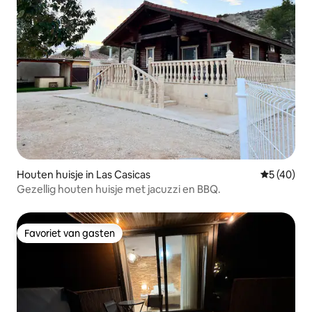
Houten huisje in Las Casicas
Gemiddelde
5 (40)
Gezellig houten huisje met jacuzzi en BBQ.
Favoriet van gasten
Favoriet van gasten