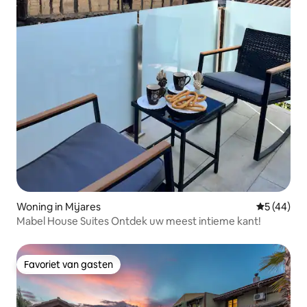
Woning in Mijares
Gemiddelde
5 (44)
Mabel House Suites Ontdek uw meest intieme kant!
Favoriet van gasten
Favoriet van gasten