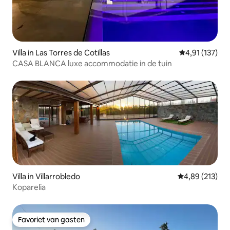
Villa in Las Torres de Cotillas
Gemiddelde beo
4,91 (137)
CASA BLANCA luxe accommodatie in de tuin
Villa in Villarrobledo
Gemiddelde beo
4,89 (213)
Koparelia
Favoriet van gasten
Favoriet van gasten