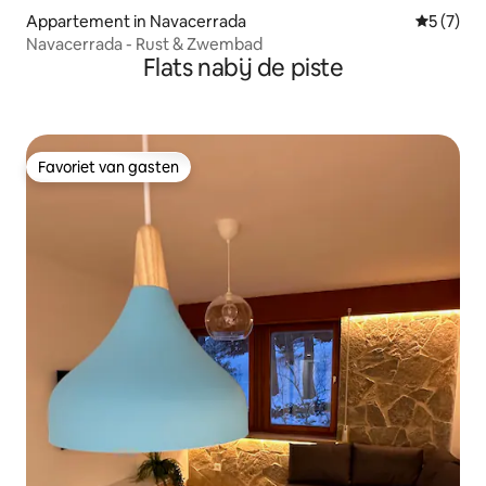
Appartement in Navacerrada
Gemiddeld
5 (7)
Navacerrada - Rust & Zwembad
Flats nabij de piste
Favoriet van gasten
Favoriet van gasten