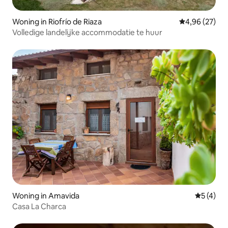
Woning in Riofrío de Riaza
Gemiddelde be
4,96 (27)
Volledige landelijke accommodatie te huur
Woning in Amavida
Gemiddeld
5 (4)
Casa La Charca