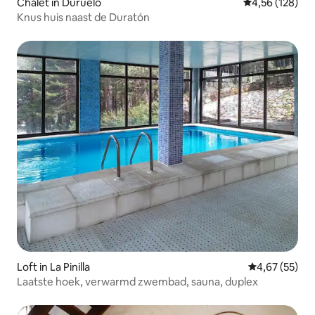
Chalet in Duruelo
Gemiddelde beo
4,56 (128)
Knus huis naast de Duratón
Loft in La Pinilla
Gemiddelde be
4,67 (55)
Laatste hoek, verwarmd zwembad, sauna, duplex