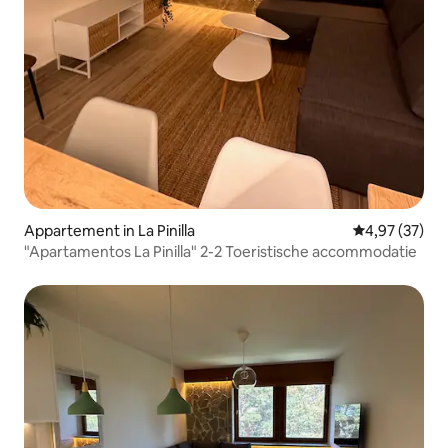
Appartement in La Pinilla
Gemiddelde be
4,97 (37)
"Apartamentos La Pinilla" 2-2 Toeristische accommodatie