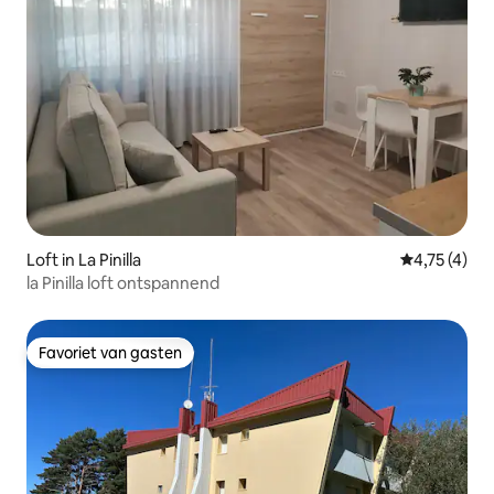
Loft in La Pinilla
Gemiddelde b
4,75 (4)
la Pinilla loft ontspannend
Favoriet van gasten
Favoriet van gasten