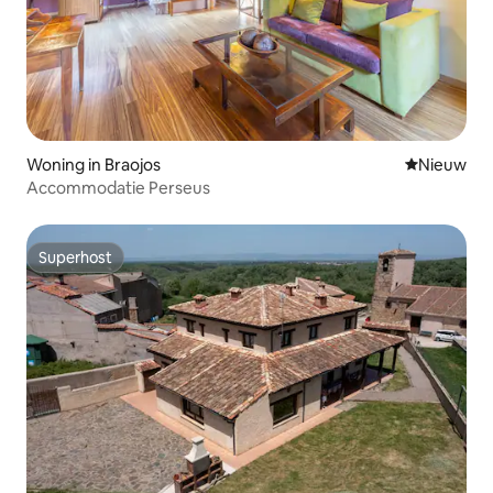
Woning in Braojos
Nieuwe ac
Nieuw
Accommodatie Perseus
Superhost
Superhost