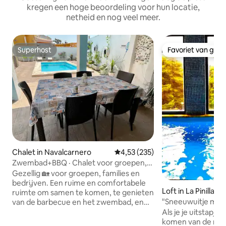
kregen een hoge beoordeling voor hun locatie,
netheid en nog veel meer.
Superhost
Favoriet van gas
Superhost
Favoriet van gas
Chalet in Navalcarnero
Gemiddelde beoordeling van 4,53
4,53 (235)
Zwembad+BBQ · Chalet voor groepen,
15 minuten van Madrid
Gezellig 🏡 voor groepen, families en
bedrijven. Een ruime en comfortabele
Loft in La Pinilla
ruimte om samen te komen, te genieten
"Sneeuwuitje met
van de barbecue en het zwembad, en
zwembad".
tot rust te komen in een natuurlijke en
Als je je uitstapje
besloten omgeving. Dit is geen
komen van de rout