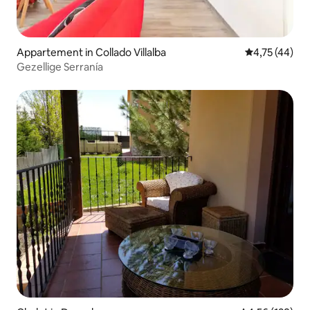
Appartement in Collado Villalba
Gemiddelde be
4,75 (44)
Gezellige Serranía