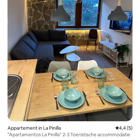
Appartement in La Pinilla
Gemiddelde 
4,4 (5)
"Apartamentos La Pinilla" 2-3 Toeristische accommodatie