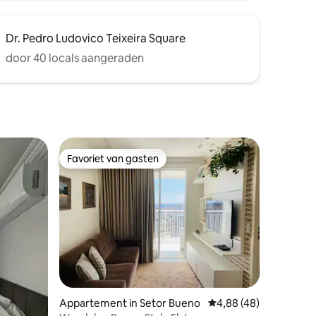
Dr. Pedro Ludovico Teixeira Square
door 40 locals aangeraden
Favoriet van gasten
Favoriet van gasten
Appartement in Setor Bueno
Gemiddelde beoordelin
4,88 (48)