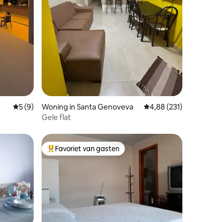
ecensies
Gemiddelde beoordeling van 5 uit 5, 9 recensies
5 (9)
Woning in Santa Genoveva
Gemiddelde beoordeling
4,88 (231)
Gele flat
Favoriet van gasten
Topfavoriet van gasten