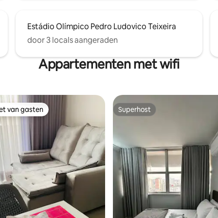
Estádio Olímpico Pedro Ludovico Teixeira
door 3 locals aangeraden
Appartementen met wifi
iet van gasten
Superhost
iet van gasten
Superhost
 van 4,81 uit 5, 192 recensies