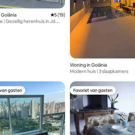
 van 4,92 uit 5, 63 recensies
 Goiânia
Gemiddelde beoordeling van 5 uit 5, 19 r
5 (19)
 | Gezellig herenhuis in Jd.
Woning in Goiânia
Modern huis | 3 slaapkamers
 van gasten
Favoriet van gasten
 van gasten
Favoriet van gasten