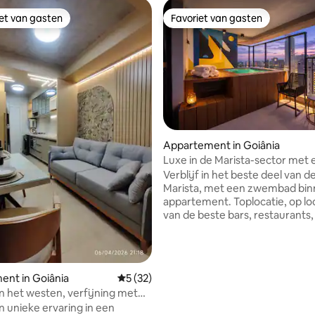
iet van gasten
Favoriet van gasten
iet van gasten
Favoriet van gasten
Appartement in Goiânia
Luxe in de Marista-sector met 
van 4,87 uit 5, 406 recensies
zwembad
Verblijf in het beste deel van d
Marista, met een zwembad binn
appartement. Toplocatie, op l
van de beste bars, restaurants,
cafés en de Rua Ricardo Paranh
Geniet op de 34e verdieping va
zwembad met een ongelooflijk 
Dit luxe appartement combine
nt in Goiânia
Gemiddelde beoordeling van 5 uit 5, 32 r
5 (32)
modern design met een verfij
in het westen, verfijning met
stedelijke sfeer en is voorzien 
n unieke ervaring in een
exclusieve kunst van de kunst