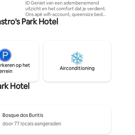
ID Geniet van een adembenemend
etail,
uitzicht en het comfort dat je verdient.
te
Ons apê wifi-account, queensize bed
mfortabele
stro's Park Hotel
met magnetisch matras, ruime
kledingkast, tv en uitgeruste keuken
(zuiveraar, koelkast, koffiezetapparaat,
blender, grill, omelet, glazen). Alles
binnen handbereik, van de droger tot
het strijkijzer. Het gebouw biedt
ongeëvenaarde recreatie: zwembaden,
fitnessruimte, whirlpool, sauna en
arkeren op het
exclusieve woonruimtes elke 3
Airconditioning
errein
verdiepingen. Ontspan en beleef de ID
Urban Life-ervaring
ark Hotel
Bosque dos Buritis
door 77 locals aangeraden