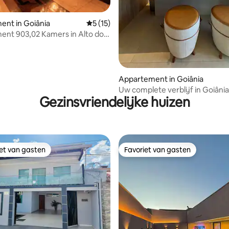
nt in Goiânia
Gemiddelde beoordeling van 5 uit 5, 15 
5 (15)
nt 903,02 Kamers in Alto do
no.
Appartement in Goiânia
Uw complete verblijf in Goiânia
Gezinsvriendelijke huizen
iet van gasten
Favoriet van gasten
iet van gasten
Favoriet van gasten