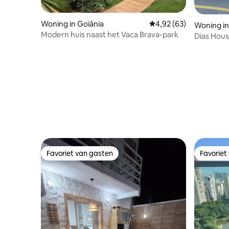
Woning in Goiânia
Gemiddelde beoordeling
4,92 (63)
Woning in
Modern huis naast het Vaca Brava-park
Dias House
Planalto
Favoriet van gasten
Favoriet
Favoriet van gasten
Favoriet