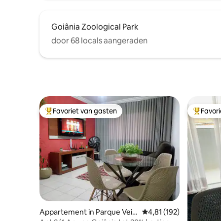
Goiânia Zoological Park
door 68 locals aangeraden
Favoriet van gasten
Favor
Topfavoriet van gasten
Topfavor
Appartement in Parque Veig
Gemiddelde beoordeling
4,81 (192)