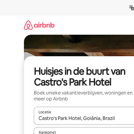
Ga
direct
naar
inhoud
Huisjes in de buurt van
Castro's Park Hotel
Boek unieke vakantieverblijven, woningen en
meer op Airbnb
Locatie
Wanneer er suggesties beschikbaar zijn, maak je 
Aankomst