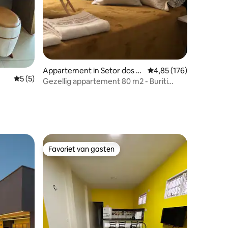
recensies
Appartement in Setor dos A
Gemiddelde beoordeling
4,85 (176)
Gemiddelde beoordeling van 5 uit 5, 5 recensies
5 (5)
fonsos
Gezellig appartement 80 m2 - Buriti
Shopping-Wi-Fi 600
Favoriet van gasten
Favoriet van gasten