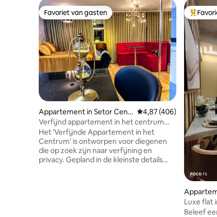
Favoriet van gasten
Favor
Favoriet van gasten
Topfavor
Appartement in Setor Cent
Gemiddelde beoordeling 
4,87 (406)
ral
Verfijnd appartement in het centrum
van Goiânia
Het 'Verfijnde Appartement in het
Centrum' is ontworpen voor diegenen
die op zoek zijn naar verfijning en
privacy. Gepland in de kleinste details
heeft het handdoeken en beddengoed
in Egyptische draad, zijden troggen en
comfortabele matten aan je voeten.
Apparteme
Apto. heeft ook een wit
Luxe flat 
verlichtingssysteem en een geel
comfort
Beleef ee
systeem, zodat je verschillende