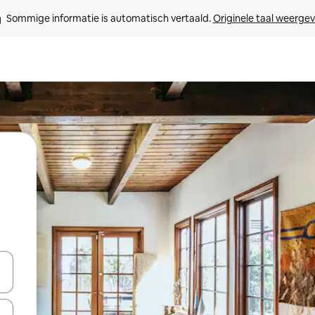
Sommige informatie is automatisch vertaald. 
Originele taal weerge
een keuze met je de pijltjestoetsen omhoog en omlaag, óf door te tik