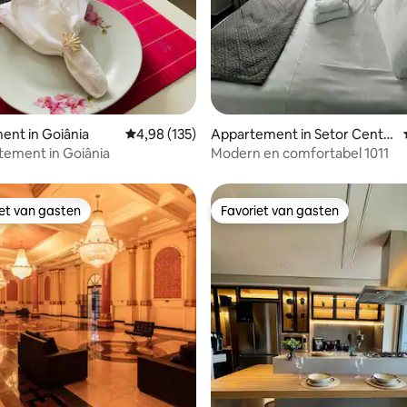
nt in Goiânia
Gemiddelde beoordeling van 4,98 uit 5, 135 r
4,98 (135)
Appartement in Setor Centra
l
tement in Goiânia
Modern en comfortabel 1011
iet van gasten
Favoriet van gasten
iet van gasten
Favoriet van gasten
g van 4,73 uit 5, 56 recensies