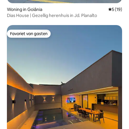
Woning in Goiânia
Gemiddelde
5 (19)
Dias House | Gezellig herenhuis in Jd. Planalto
Favoriet van gasten
Favoriet van gasten