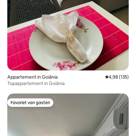
Appartement in Goiânia
Gemiddelde beo
4,98 (135)
Topappartement in Goiânia
Favoriet van gasten
Favoriet van gasten