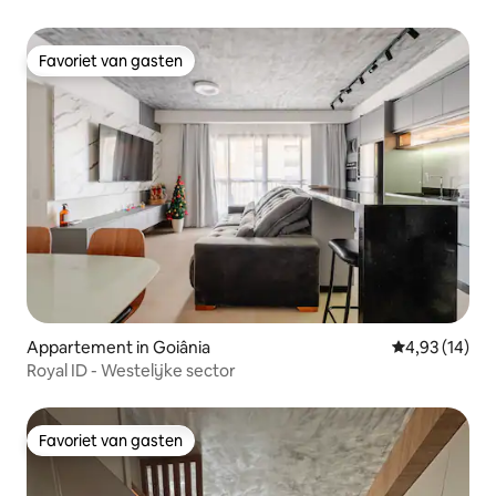
Favoriet van gasten
Favoriet van gasten
Appartement in Goiânia
Gemiddelde be
4,93 (14)
Royal ID - Westelijke sector
Favoriet van gasten
Favoriet van gasten