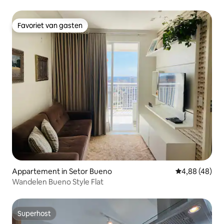
Favoriet van gasten
Favoriet van gasten
Appartement in Setor Bueno
Gemiddelde be
4,88 (48)
Wandelen Bueno Style Flat
Superhost
Superhost