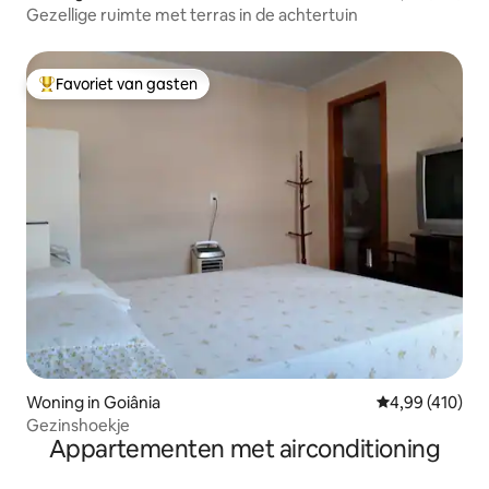
Gezellige ruimte met terras in de achtertuin
Favoriet van gasten
Topfavoriet van gasten
Woning in Goiânia
Gemiddelde beo
4,99 (410)
Gezinshoekje
Appartementen met airconditioning