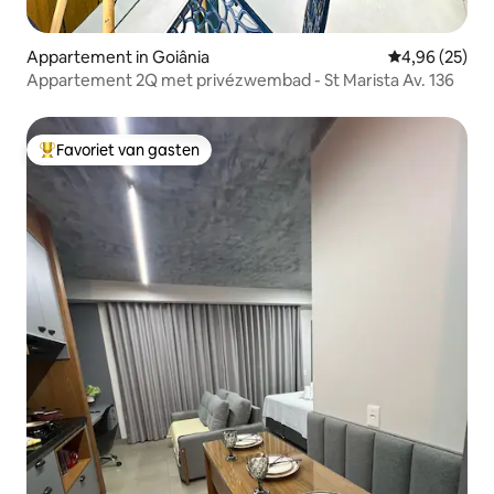
Appartement in Goiânia
Gemiddelde be
4,96 (25)
Appartement 2Q met privézwembad - St Marista Av. 136
Favoriet van gasten
Topfavoriet van gasten