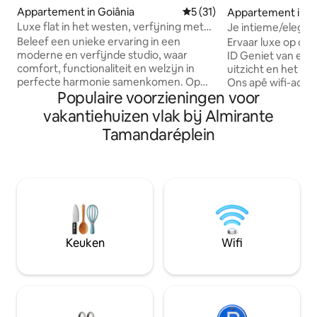
Appartement in Goiânia
Gemiddelde beoordeling van 
5 (31)
Appartement in G
Luxe flat in het westen, verfijning met
Je intieme/elegan
comfort
Beleef een unieke ervaring in een
Ervaar luxe op de 
moderne en verfijnde studio, waar
ID Geniet van e
comfort, functionaliteit en welzijn in
uitzicht en het co
perfecte harmonie samenkomen. Op
Ons apê wifi-acco
Populaire voorzieningen voor
een bevoorrechte locatie, dicht bij
met magnetisch m
winkels, diensten, banken en
kledingkast, tv en
vakantiehuizen vlak bij Almirante
toeristische bezienswaardigheden. En
(zuiveraar, koelka
Tamandaréplein
als het moment voor ontspanning
blender, grill, omel
aangebroken is, hoef je niet ver te gaan.
binnen handbereik
Geniet van een complete
het strijkijzer. H
recreatiefaciliteit met zwembad, sauna,
ongeëvenaarde re
fitnessruimte, whirlpool, spa,
fitnessruimte, whi
loungezones, coworking, minimarkt in
exclusieve woonru
het gebouw, squashbaan en zwembad –
verdiepingen. Ont
een echte oase van rust binnen de
Urban Life-ervari
Keuken
Wifi
ruimte zelf.