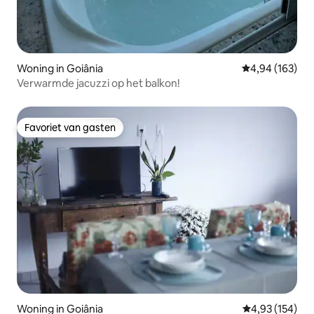
Woning in Goiânia
Gemiddelde beo
4,94 (163)
Verwarmde jacuzzi op het balkon!
Favoriet van gasten
Favoriet van gasten
Woning in Goiânia
Gemiddelde beo
4,93 (154)