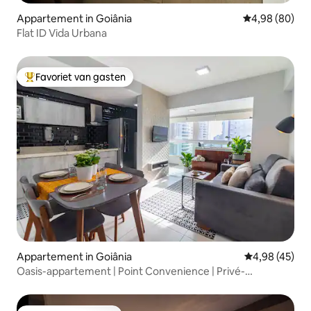
Appartement in Goiânia
Gemiddelde be
4,98 (80)
Flat ID Vida Urbana
Favoriet van gasten
Topfavoriet van gasten
Appartement in Goiânia
Gemiddelde be
4,98 (45)
Oasis-appartement | Point Convenience | Privé-
bubbelbad