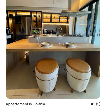
Appartement in Goiânia
Gemiddeld
5 (5)