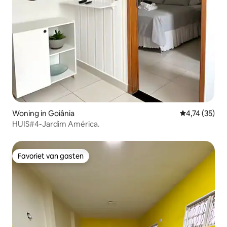
Woning in Goiânia
Gemiddelde be
4,74 (35)
HUIS#4-Jardim América.
Favoriet van gasten
Favoriet van gasten