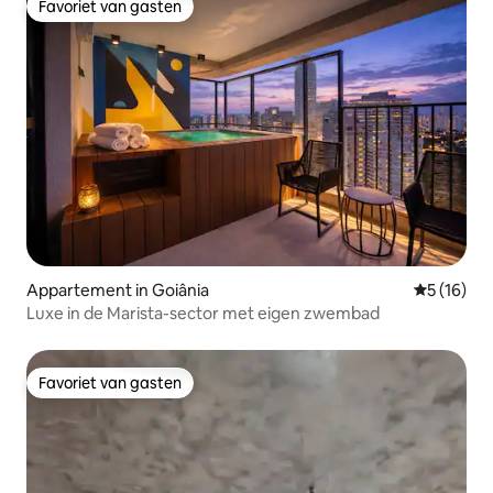
Favoriet van gasten
Favoriet van gasten
Appartement in Goiânia
Gemiddelde
5 (16)
Luxe in de Marista-sector met eigen zwembad
Favoriet van gasten
Favoriet van gasten