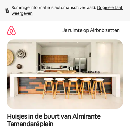
Ga
Sommige informatie is automatisch vertaald. 
Originele taal 
direct
weergeven
naar
inhoud
Je ruimte op Airbnb zetten
Huisjes in de buurt van Almirante
Tamandaréplein