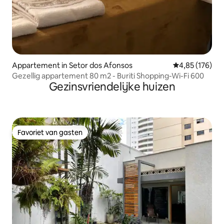
Appartement in Setor dos Afonsos
Gemiddelde beo
4,85 (176)
Gezellig appartement 80 m2 - Buriti Shopping-Wi-Fi 600
Gezinsvriendelijke huizen
Favoriet van gasten
Favoriet van gasten