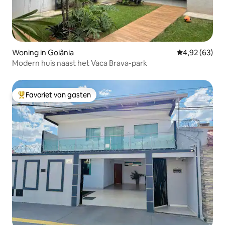
Woning in Goiânia
Gemiddelde be
4,92 (63)
Modern huis naast het Vaca Brava-park
Favoriet van gasten
Topfavoriet van gasten