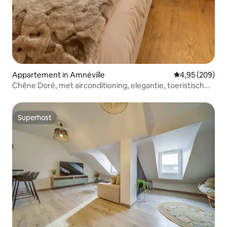
Appartement in Amnéville
Gemiddelde beo
4,95 (209)
Chêne Doré, met airconditioning, elegantie, toeristisch
centrum
Superhost
Superhost