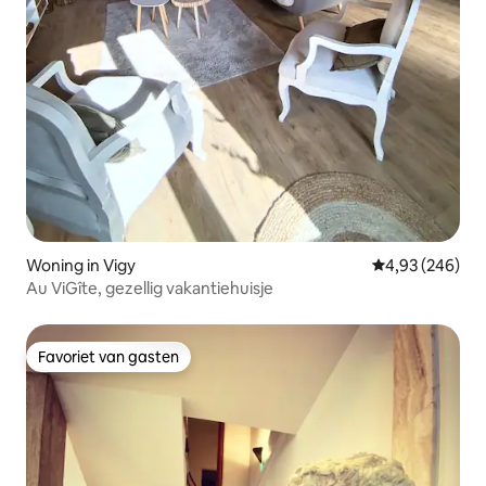
Woning in Vigy
Gemiddelde beo
4,93 (246)
Au ViGîte, gezellig vakantiehuisje
Favoriet van gasten
Favoriet van gasten