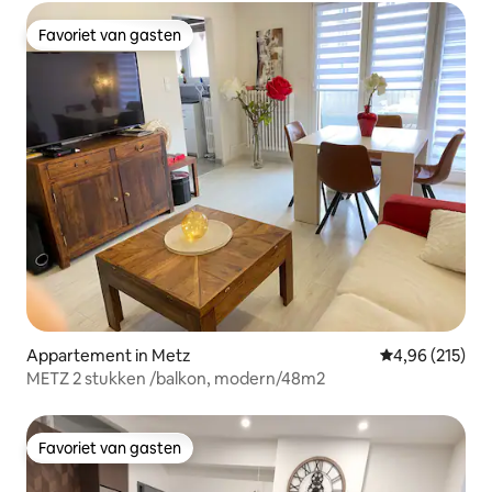
Favoriet van gasten
Favoriet van gasten
Appartement in Metz
Gemiddelde beo
4,96 (215)
METZ 2 stukken /balkon, modern/48m2
Favoriet van gasten
Favoriet van gasten