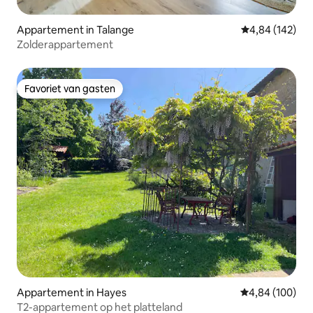
Appartement in Talange
Gemiddelde beo
4,84 (142)
Zolderappartement
Favoriet van gasten
Favoriet van gasten
Appartement in Hayes
Gemiddelde beo
4,84 (100)
T2-appartement op het platteland