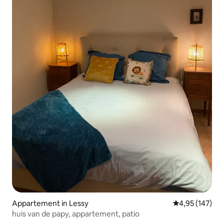
Appartement in Lessy
Gemiddelde beo
4,95 (147)
huis van de papy, appartement, patio