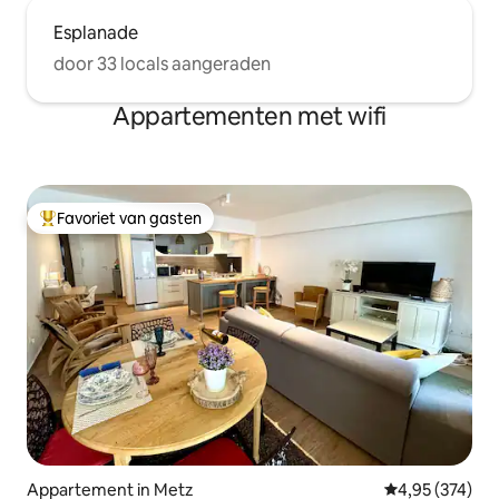
Esplanade
door 33 locals aangeraden
Appartementen met wifi
Favoriet van gasten
Topfavoriet van gasten
Appartement in Metz
Gemiddelde beo
4,95 (374)