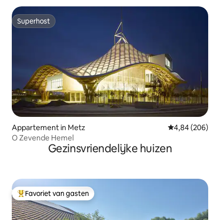
Superhost
Superhost
Appartement in Metz
Gemiddelde beo
4,84 (206)
O Zevende Hemel
Gezinsvriendelijke huizen
Favoriet van gasten
Topfavoriet van gasten