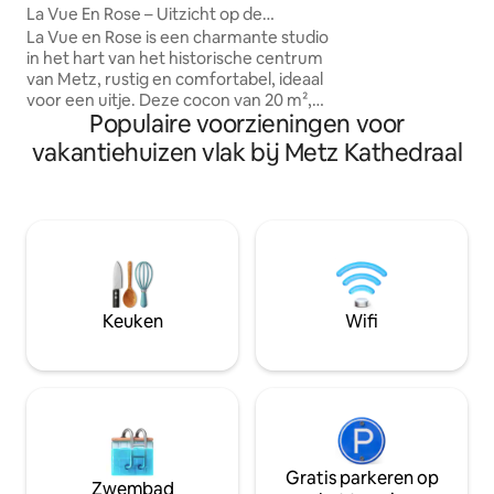
ideaal om de stad 
La Vue En Rose – Uitzicht op de
Dicht bij verschill
kathedraal en rust
La Vue en Rose is een charmante studio
attracties: Temple
in het hart van het historische centrum
musea, operatheat
van Metz, rustig en comfortabel, ideaal
regatta-dok. Op nog geen 5 minuten
voor een uitje. Deze cocon van 20 m²,
loopafstand bevi
Populaire voorzieningen voor
zorgvuldig ingericht, biedt de sfeer van
betaalde parkeerp
een hotelkamer... maar dan beter:
vakantiehuizen vlak bij Metz Kathedraal
intiem, warm en vol persoonlijkheid. 📍
Gelegen op de 3e verdieping zonder lift
(de moeite waard ✨), op 150 m van de
kathedraal. 🚗 Er wordt een
aankomstgids verzonden om je te
helpen bij het kiezen van de meest
geschikte parkeerplaats voor je
behoeften (in de buurt, gratis of P+R).
Keuken
Wifi
Gratis parkeren op
Zwembad