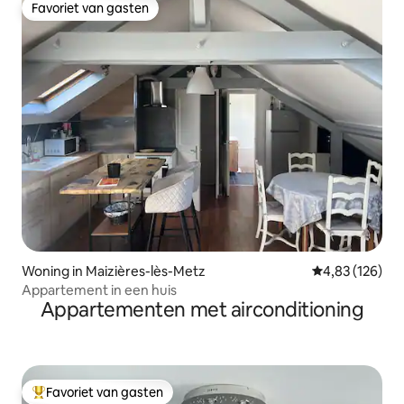
Favoriet van gasten
Favoriet van gasten
Woning in Maizières-lès-Metz
Gemiddelde beo
4,83 (126)
Appartement in een huis
Appartementen met airconditioning
Favoriet van gasten
Topfavoriet van gasten