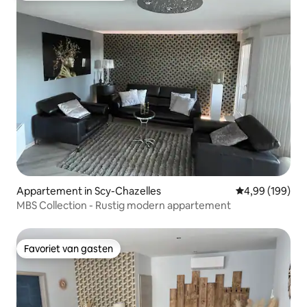
Appartement in Scy-Chazelles
Gemiddelde beo
4,99 (199)
MBS Collection - Rustig modern appartement
Favoriet van gasten
Favoriet van gasten