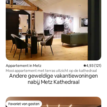
Appartement in Metz
Gemiddelde beo
4,93 (121)
Mooi appartement met terras uitzicht op de kathedraal
Andere geweldige vakantiewoningen
nabij Metz Kathedraal
Favoriet van gasten
Favoriet van gasten