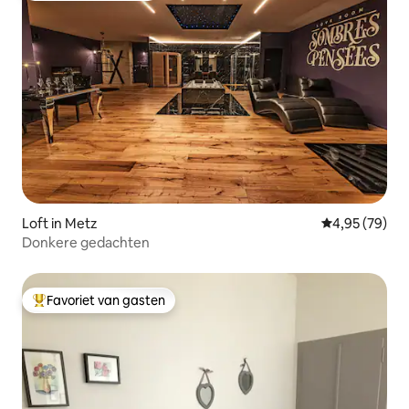
Loft in Metz
Gemiddelde be
4,95 (79)
Donkere gedachten
Favoriet van gasten
Topfavoriet van gasten