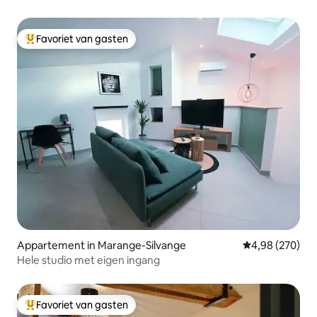
Favoriet van gasten
Topfavoriet van gasten
Appartement in Marange-Silvange
Gemiddelde beo
4,98 (270)
Hele studio met eigen ingang
Favoriet van gasten
Topfavoriet van gasten