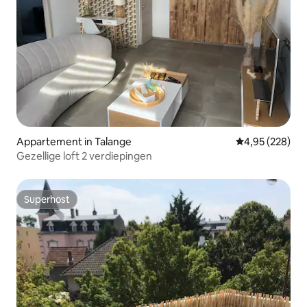
Appartement in Talange
Gemiddelde beo
4,95 (228)
Gezellige loft 2 verdiepingen
Superhost
Superhost