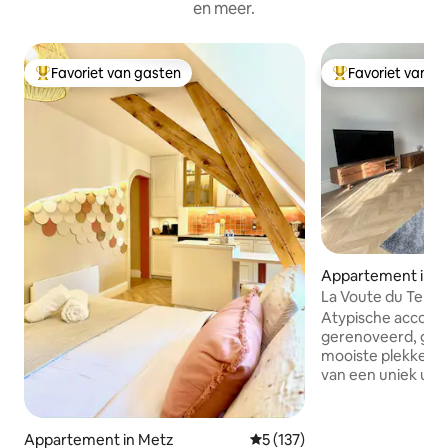
en meer.
Favoriet van gasten
Favoriet van g
Topfavoriet van gasten
Topfavoriet van 
Appartement in M
La Voute du Temp
Atypische accommo
gerenoveerd, gel
mooiste plekken in de
van een uniek uitz
Neuf en de Moezel. Een eigen ter
maakt de woning comple
locatie dicht bij v
Appartement in Metz
Gemiddelde beoordeling van 5
5 (137)