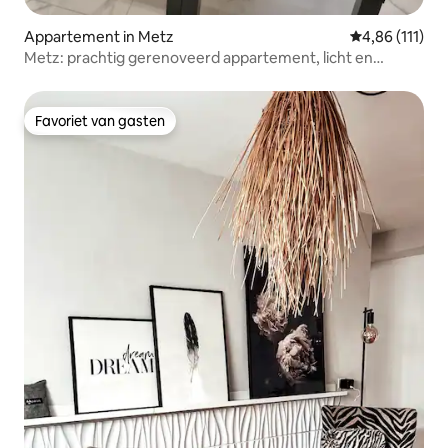
Appartement in Metz
Gemiddelde beo
4,86 (111)
Metz: prachtig gerenoveerd appartement, licht en
gezellig
Favoriet van gasten
Favoriet van gasten