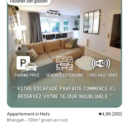
Favoriet van gasten
Favoriet van gasten
Appartement in Metz
Gemiddelde beo
4,96 (200)
Bhangah - 120m² groen en rust