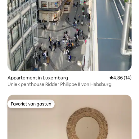
Appartement in Luxemburg
Gemiddelde be
4,86 (14)
Uniek penthouse Ridder Philippe II von Habsburg
Favoriet van gasten
Favoriet van gasten