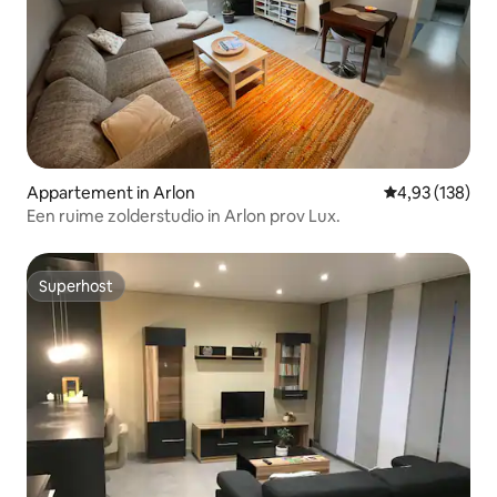
Appartement in Arlon
Gemiddelde beo
4,93 (138)
Een ruime zolderstudio in Arlon prov Lux.
Superhost
Superhost