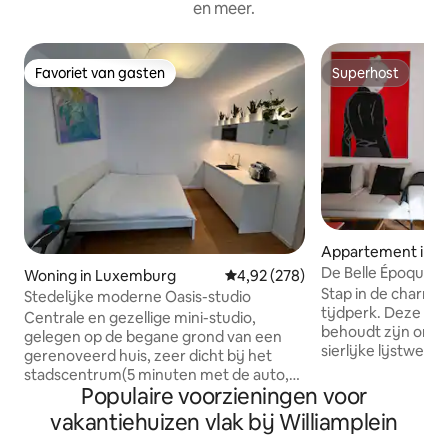
en meer.
Favoriet van gasten
Superhost
Favoriet van gasten
Superhost
Appartement in 
De Belle Époque 
Woning in Luxemburg
Gemiddelde beoordeling van 4,92
4,92 (278)
Stap in de charme
Stedelijke moderne Oasis-studio
tijdperk. Deze elegante woning
Centrale en gezellige mini-studio,
behoudt zijn origi
gelegen op de begane grond van een
sierlijke lijstwerk
gerenoveerd huis, zeer dicht bij het
essentie van de 
stadscentrum(5 minuten met de auto,
Frankrijk. Een retro ‘70s vibe voegt
Populaire voorzieningen voor
15 minuten lopen en 8 minuten met de
karakter toe en ve
bus), maar ook naar Kirchberg(5
vakantiehuizen vlak bij Williamplein
een woning die doo
minuten met de auto, 15 minuten lopen
geleefd met behoud v