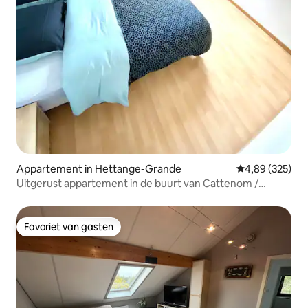
Appartement in Hettange-Grande
Gemiddelde beo
4,89 (325)
Uitgerust appartement in de buurt van Cattenom /
Luxemburg
Favoriet van gasten
Favoriet van gasten