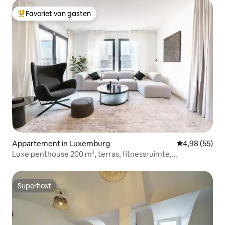
Favoriet van gasten
Topfavoriet van gasten
Appartement in Luxemburg
Gemiddelde be
4,98 (55)
Luxe penthouse 200 m², terras, fitnessruimte,
parkeergelegenheid
Superhost
Superhost