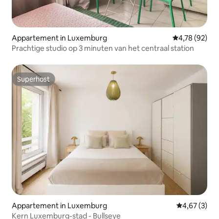
Appartement in Luxemburg
Gemiddelde be
4,78 (92)
Prachtige studio op 3 minuten van het centraal station
Superhost
Superhost
Appartement in Luxemburg
Gemiddelde b
4,67 (3)
Kern Luxemburg-stad - Bullseye