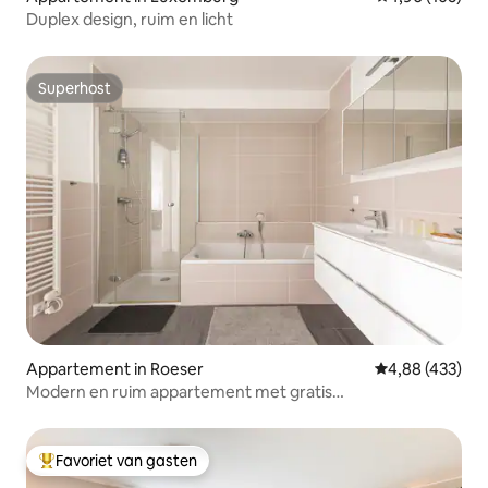
Duplex design, ruim en licht
Superhost
Superhost
Appartement in Roeser
Gemiddelde beo
4,88 (433)
Modern en ruim appartement met gratis
parkeergelegenheid
Favoriet van gasten
Topfavoriet van gasten