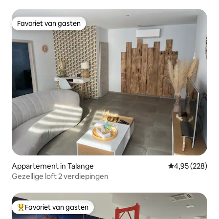
Favoriet van gasten
Favoriet van gasten
Appartement in Talange
Gemiddelde beo
4,95 (228)
Gezellige loft 2 verdiepingen
Favoriet van gasten
Topfavoriet van gasten