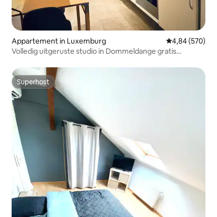
Appartement in Luxemburg
Gemiddelde beo
4,84 (570)
Volledig uitgeruste studio in Dommeldange gratis
parkeren
Superhost
Superhost