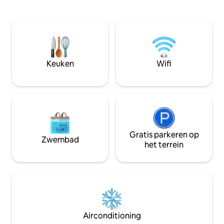
en 7 minuten met de bus) De studio past
appartement voldo
bij de behoefte aan een kort verblijf
een authentiek en
voor een zakenreis of een bezoek. Mooi
toevluchtsoord mi
groot bed. Kleine eethoek. Een
Opmerking: Dit is 
kitchenette. En een rek om je kleding op
alleen verhuur als 
te hangen. Parkeren langs de straat is
reis. Behandel he
gratis van 18.00 tot 08.00 uur en in het
Keuken
Wifi
weekend. Anders 1 €/uur, max 3 uur
Gratis parkeren op
Zwembad
het terrein
Airconditioning