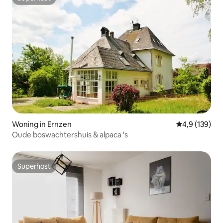
Superhost
Woning in Ernzen
Gemiddelde be
4,9 (139)
Oude boswachtershuis & alpaca 's
Superhost
Superhost