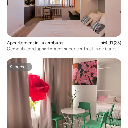
Appartement in Luxemburg
Gemiddelde be
4,91 (35)
Gemeubileerd appartement super centraal, in de buurt
van de kathedraal
Superhost
Superhost