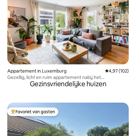
Appartement in Luxemburg
Gemiddelde beo
4,97 (102)
Gezellig, licht en ruim appartement nabij het
Gezinsvriendelijke huizen
stadscentrum
Favoriet van gasten
Topfavoriet van gasten