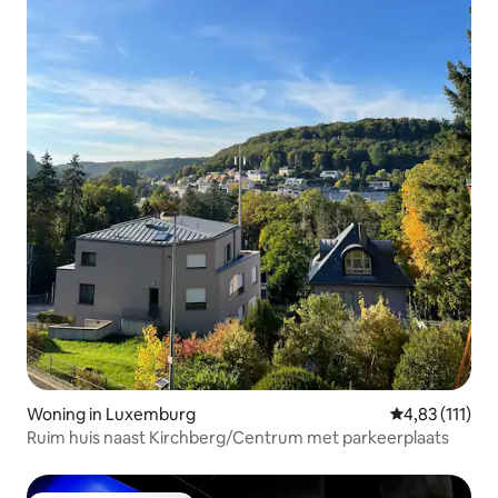
Woning in Luxemburg
Gemiddelde be
4,83 (111)
Ruim huis naast Kirchberg/Centrum met parkeerplaats