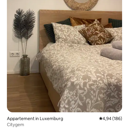
Appartement in Luxemburg
Gemiddelde beo
4,94 (186)
Citygem