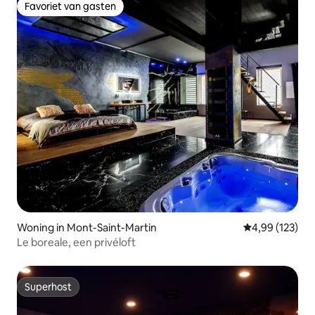
Favoriet van gasten
Favoriet van gasten
Woning in Mont-Saint-Martin
Gemiddelde beo
4,99 (123)
Le boreale, een privéloft
Superhost
Superhost