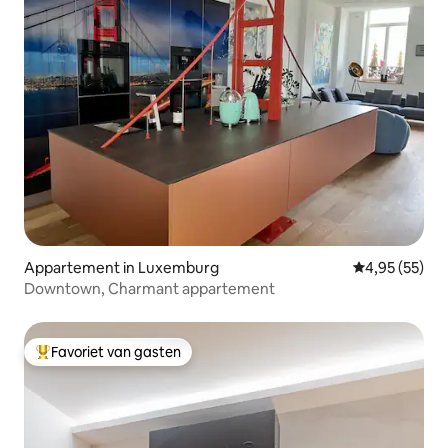
Appartement in Luxemburg
Gemiddelde be
4,95 (55)
Downtown, Charmant appartement
Favoriet van gasten
Topfavoriet van gasten