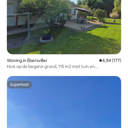
Woning in Ébersviller
Gemiddelde beo
4,94 (177)
Huis op de begane grond, 115 m2 met tuin en
parkeerplaats
Superhost
Superhost