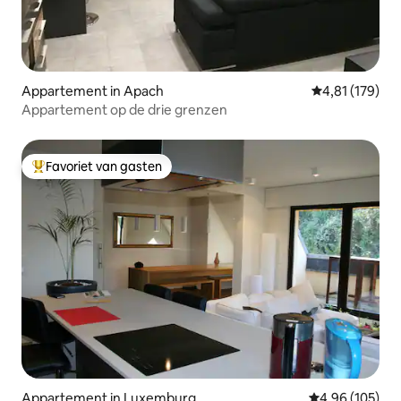
Appartement in Apach
Gemiddelde beo
4,81 (179)
Appartement op de drie grenzen
Favoriet van gasten
Topfavoriet van gasten
Appartement in Luxemburg
Gemiddelde beo
4,96 (105)