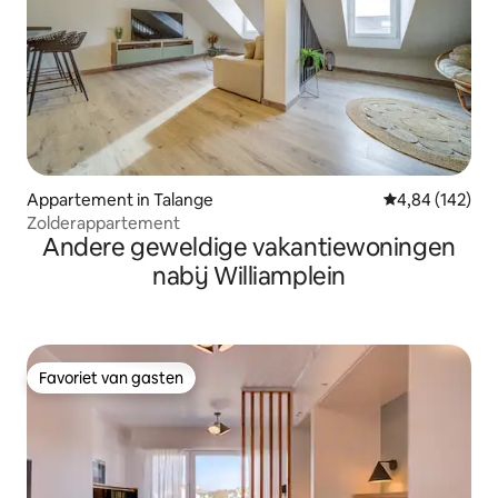
Appartement in Talange
Gemiddelde beo
4,84 (142)
Zolderappartement
Andere geweldige vakantiewoningen
nabij Williamplein
Favoriet van gasten
Favoriet van gasten