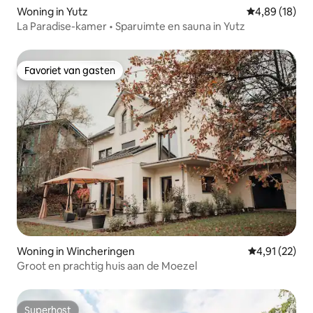
Woning in Yutz
Gemiddelde be
4,89 (18)
La Paradise-kamer • Sparuimte en sauna in Yutz
Favoriet van gasten
Favoriet van gasten
Woning in Wincheringen
Gemiddelde be
4,91 (22)
Groot en prachtig huis aan de Moezel
Superhost