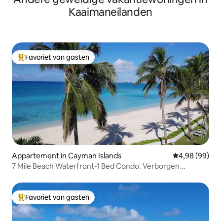
Kaaimaneilanden
Favoriet van gasten
Topfavoriet van gasten
Appartement in Cayman Islands
Gemiddelde be
4,98 (99)
7 Mile Beach Waterfront-1 Bed Condo. Verborgen
juweeltje!
Favoriet van gasten
Topfavoriet van gasten