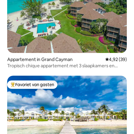
Appartement in Grand Cayman
Gemiddelde be
4,92 (39)
Tropisch chique appartement met 3 slaapkamers en
uitzicht op de tuin met zwembad en strand
Favoriet van gasten
Topfavoriet van gasten