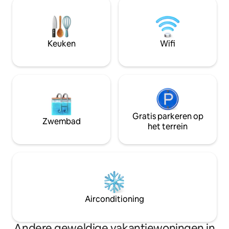
je binnenkort te mogen verwelkomen in
natuurlijke schoonhe
ons strandhuis op het eiland! Jen & Rick
perfecte ruimte v
IG: southernexposurecb
soloreizigers of k
zoek zijn naar een
Keuken
Wifi
beste van Cayman 
Gratis parkeren op
Zwembad
het terrein
Airconditioning
Andere geweldige vakantiewoningen in