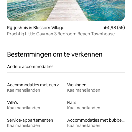
Rijtjeshuis in Blossom Village
Gemiddelde be
4,98 (56)
Prachtig Little Cayman 3 Bedroom Beach Townhouse
Bestemmingen om te verkennen
Andere accommodaties
Accommodaties met een zwembad
Woningen
Kaaimaneilanden
Kaaimaneilanden
Villa's
Flats
Kaaimaneilanden
Kaaimaneilanden
Service-appartementen
Accommodaties met bubbelbad
Kaaimaneilanden
Kaaimaneilanden