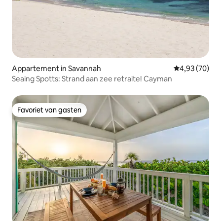
Appartement in Savannah
Gemiddelde be
4,93 (70)
Seaing Spotts: Strand aan zee retraite! Cayman
Favoriet van gasten
Favoriet van gasten