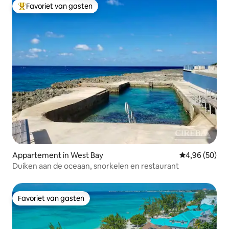
Favoriet van gasten
Topfavoriet van gasten
Appartement in West Bay
Gemiddelde be
4,96 (50)
Duiken aan de oceaan, snorkelen en restaurant
Favoriet van gasten
Favoriet van gasten