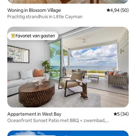
Woning in Blossom Village
Gemiddelde be
4,94 (50)
Prachtig strandhuis in Little Cayman
Favoriet van gasten
Topfavoriet van gasten
Appartement in West Bay
Gemiddelde
5 (34)
Oceanfront Sunset Patio met BBQ + zwembad,
fitnessruimte en spa