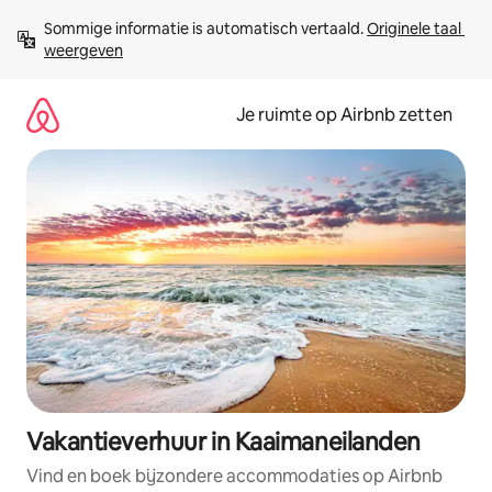
Ga
Sommige informatie is automatisch vertaald. 
Originele taal 
direct
weergeven
naar
inhoud
Je ruimte op Airbnb zetten
Vakantieverhuur in Kaaimaneilanden
Vind en boek bijzondere accommodaties op Airbnb