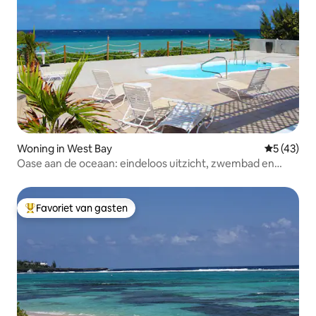
Woning in West Bay
Gemiddelde
5 (43)
Oase aan de oceaan: eindeloos uitzicht, zwembad en
huisje
Favoriet van gasten
Topfavoriet van gasten