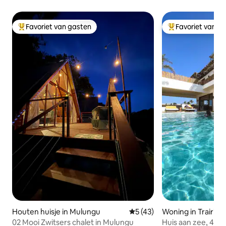
Favoriet van gasten
Favoriet van g
Topfavoriet van gasten
Topfavoriet van 
Houten huisje in Mulungu
Gemiddelde beoordeling van 
5 (43)
Woning in Trairi
02 Mooi Zwitsers chalet in Mulungu
Huis aan zee, 4 su