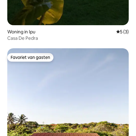
Woning in Ipu
Gemiddeld
5 (3)
Casa De Pedra
Favoriet van gasten
Favoriet van gasten