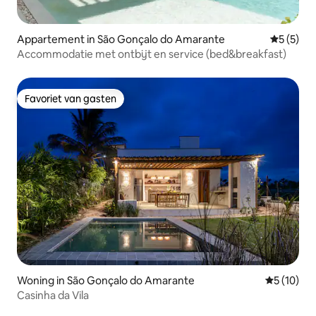
Appartement in São Gonçalo do Amarante
Gemiddeld
5 (5)
Accommodatie met ontbijt en service (bed&breakfast)
Favoriet van gasten
Favoriet van gasten
Woning in São Gonçalo do Amarante
Gemiddelde
5 (10)
Casinha da Vila