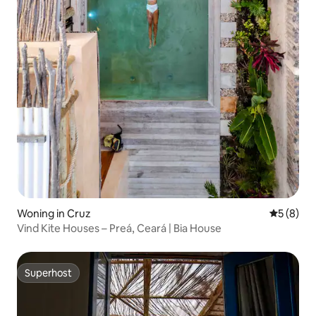
Woning in Cruz
Gemiddeld
5 (8)
Vind Kite Houses – Preá, Ceará | Bia House
Superhost
Superhost