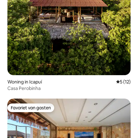
Woning in Icapuí
Gemiddelde
5 (12)
Casa Perobinha
Favoriet van gasten
Favoriet van gasten