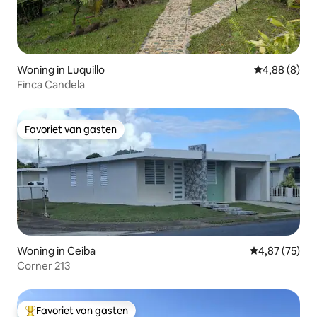
Woning in Luquillo
Gemiddelde b
4,88 (8)
Finca Candela
Favoriet van gasten
Favoriet van gasten
Woning in Ceiba
Gemiddelde be
4,87 (75)
Corner 213
Favoriet van gasten
Topfavoriet van gasten