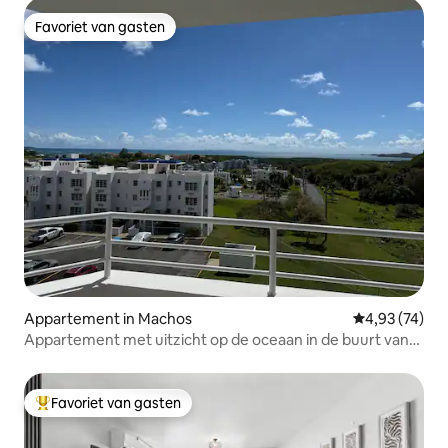
Favoriet van gasten
Favoriet van gasten
Appartement in Machos
Gemiddelde be
4,93 (74)
Appartement met uitzicht op de oceaan in de buurt van
Ceiba FerryTerminal
Favoriet van gasten
Topfavoriet van gasten