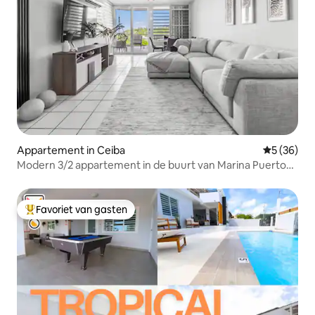
Appartement in Ceiba
Gemiddelde
5 (36)
Modern 3/2 appartement in de buurt van Marina Puerto
Del Rey & Ferry
Favoriet van gasten
Topfavoriet van gasten