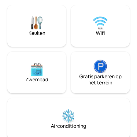
Marina Puerto del
toe een paard, koe of varken! Vogelaars
van Villa Marina, 
zullen genieten van de kleurrijke
Croabas en Seven 
verscheidenheid bij zonsopgang en
een verscheidenhe
zonsondergang in dit rustige, groene
recreatieve activit
toevluchtsoord.
minuten van de ki
Keuken
Wifi
Luquillo en op 25 
Yunque National F
Gratis parkeren op
Zwembad
het terrein
Airconditioning