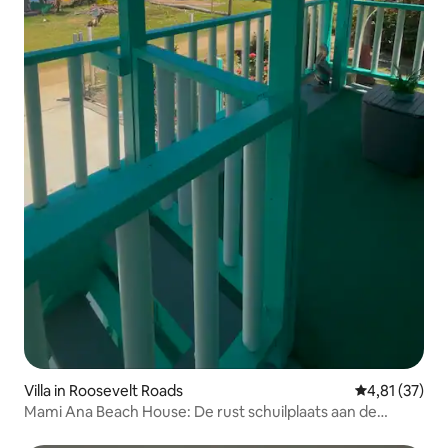
Villa in Roosevelt Roads
Gemiddelde be
4,81 (37)
Mami Ana Beach House: De rust schuilplaats aan de
oceaan