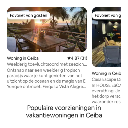
Favoriet van gasten
Favoriet van gas
Favoriet van gasten
Favoriet van gas
Woning in Ceiba
Gemiddelde beoordeling van 4,8
4,87 (31)
Weelderig toevluchtsoord met zeezicht
in de buurt van het strand en El Yunque
Ontsnap naar een weelderig tropisch
Woning in Ceiba
paradijs waar je kunt genieten van het
Casa Escape Dicht
uitzicht op de oceaan en de magie van El
(Vieques en Culeb
In HOUSE ESCAPE y
Yunque ontmoet. Finquita Vista Alegre,
everything. Je vin
gelegen in de bergen van Ceiba, biedt
het dorp verschil
een prachtig uitzicht op Vieques op een
waaronder restaur
hectare omgeven door meer areaal met
Populaire voorzieningen in
apotheken, bank e
weinig buren. Ontspan in de natuur met
8 minuten van de
hangmatten, grill en geniet van de
vakantiewoningen in Ceiba
Vieques en Culebr
geluiden van de natuur. Spot vogels,
Playa Medio Mundo
kikkers, hagedissen, kippen - zelfs af en