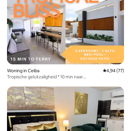
Woning in Ceiba
Gemiddelde be
4,94 (77)
Tropische gelukzaligheid * 10 min naar
veerboot~zwembad~strand~BBQ