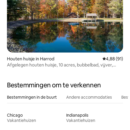
Houten huisje in Harrod
Gemiddelde be
4,88 (91)
Afgelegen houten huisje, 10 acres, bubbelbad, vijver,
vuurplaats
Bestemmingen om te verkennen
Bestemmingen in de buurt
Andere accommodaties
Best
Chicago
Indianapolis
Vakantiehuizen
Vakantiehuizen