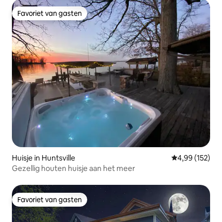
Favoriet van gasten
Favoriet van gasten
Huisje in Huntsville
Gemiddelde beo
4,99 (152)
Gezellig houten huisje aan het meer
Favoriet van gasten
Favoriet van gasten