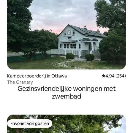
Kampeerboerderij in Ottawa
Gemiddelde beo
4,94 (254)
The Granary
Gezinsvriendelijke woningen met
zwembad
Favoriet van gasten
Favoriet van gasten