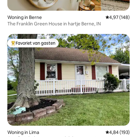
Woning in Berne
Gemiddelde beo
4,97 (148)
The Franklin Green House in hartje Berne, IN
Favoriet van gasten
Topfavoriet van gasten
Woning in Lima
Gemiddelde beo
4,84 (193)