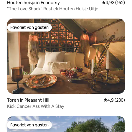
Houten huisje in Economy
Gemiddelde beo
4,93 (162)
"The Love Shack" Rustiek Houten Huisje Uitje
Favoriet van gasten
Favoriet van gasten
Toren in Pleasant Hill
Gemiddelde be
4,9 (230)
Kick Cancer Ass With A Stay
Favoriet van gasten
Favoriet van gasten