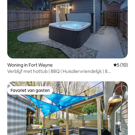
Woning in Fort Wayne
Gemiddelde
5 (10)
Verblijf met hottub | BBQ | Huisdiervriendelijk | 8
slaapplaatsen
Favoriet van gasten
Favoriet van gasten