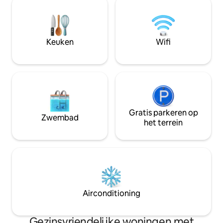
10/01) ✔ Jacuzzi ✔ 4 slaapkamers +
- 1 Block Away! Grand Lake Marathon: 1
kindvriendelijke speelkamer op de
mijl van de startlij
zolder ✔ Hondvriendelijk ✔ Volledige
keuken ✔ Vuurplaats en grill ✔ Snelle wifi
Keuken
Wifi
en smart-tv's ✔ Gratis Parking
Reserveer nu of tik op ❤️ om op te slaan.
Gratis parkeren op
Zwembad
het terrein
Airconditioning
Gezinsvriendelijke woningen met