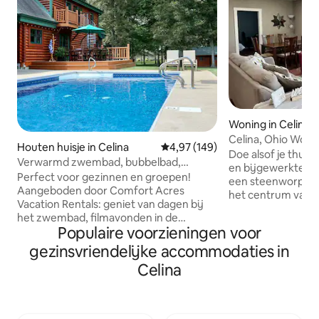
Woning in Celina
Celina, Ohio Woni
Houten huisje in Celina
Gemiddelde beoordeling van 4,97
4,97 (149)
Doe alsof je thuis 
Verwarmd zwembad, bubbelbad,
en bijgewerkte hu
privétheater en fietspad
Perfect voor gezinnen en groepen!
een steenworp afs
Aangeboden door Comfort Acres
het centrum van C
Vacation Rentals: geniet van dagen bij
wandeling van de 
het zwembad, filmavonden in de
Lake St. Mary 's. Gasten zullen genieten
Populaire voorzieningen voor
bioscoop en leuke avonden rond de
van deze woning m
vuurplaats of in het bubbelbad onder de
gezinsvriendelijke accommodaties in
en twee badkamers
sterren. Op enkele minuten afstand van
gasten kunnen verblijven.
Celina
het centrum, restaurants, Grand Lake
biedt veel evenem
en de beste bezienswaardigheden van
de perfecte thuisbasi
Ohio's Best Hometown. ✔ Privétheater
Speedway: 20 mijl afstand
✔ Verwarmd seizoenszwembad (05/01 -
Festival Parade Ro