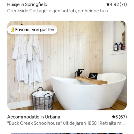
Huisje in Springfield
Gemiddelde be
4,92 (71)
Creekside Cottage: eigen hottub, omheinde tuin
Favoriet van gasten
Topfavoriet van gasten
Accommodatie in Urbana
Gemiddelde
5 (67)
“Buck Creek Schoolhouse” uit de jaren 1850 | Retraite met
hot tub