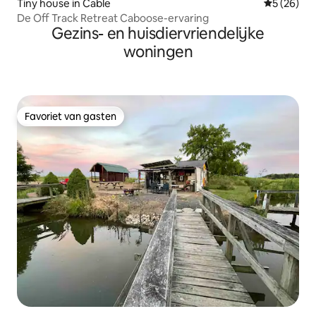
Tiny house in Cable
Gemiddelde
5 (26)
De Off Track Retreat Caboose-ervaring
Gezins- en huisdiervriendelijke
woningen
Favoriet van gasten
Favoriet van gasten