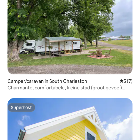
Camper/caravan in South Charleston
Gemiddeld
5 (7)
Charmante, comfortabele, kleine stad (groot gevoel)
trailer-#54
Superhost
Superhost