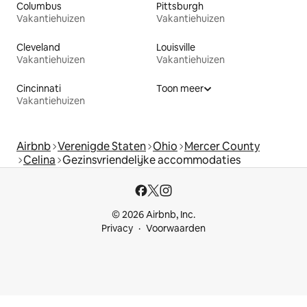
Columbus
Pittsburgh
Vakantiehuizen
Vakantiehuizen
Cleveland
Louisville
Vakantiehuizen
Vakantiehuizen
Cincinnati
Toon meer
Vakantiehuizen
Airbnb
Verenigde Staten
Ohio
Mercer County
Celina
Gezinsvriendelijke accommodaties
© 2026 Airbnb, Inc.
Privacy
Voorwaarden