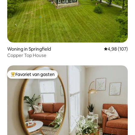
Woning in Springfield
Gemiddelde beo
4,98 (107)
Copper Top House
Favoriet van gasten
Topfavoriet van gasten