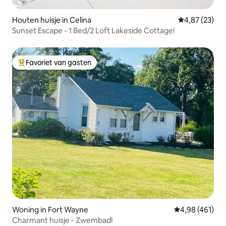
Houten huisje in Celina
Gemiddelde be
4,87 (23)
Sunset Escape - 1 Bed/2 Loft Lakeside Cottage!
Favoriet van gasten
Topfavoriet van gasten
Woning in Fort Wayne
Gemiddelde beo
4,98 (461)
Charmant huisje - Zwembad!