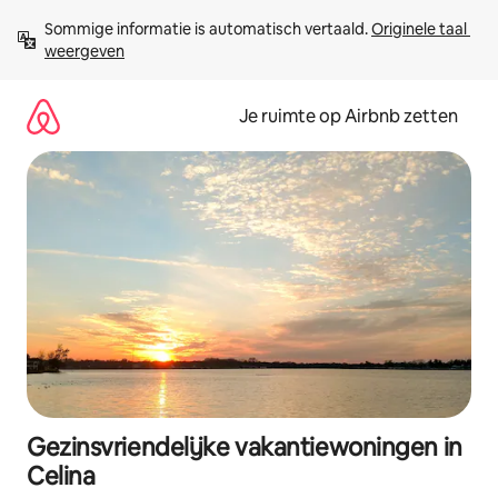
Ga
Sommige informatie is automatisch vertaald. 
Originele taal 
direct
weergeven
naar
inhoud
Je ruimte op Airbnb zetten
Gezinsvriendelijke vakantiewoningen in
Celina