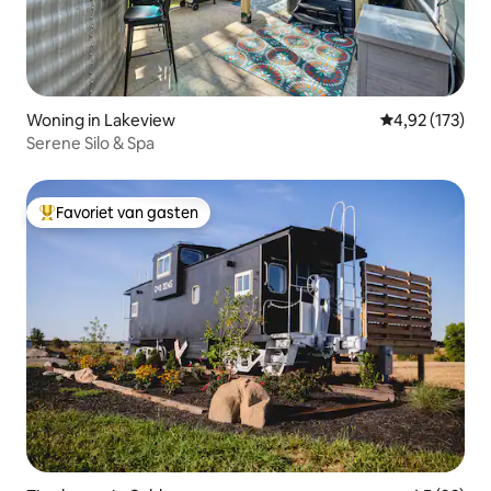
Woning in Lakeview
Gemiddelde beo
4,92 (173)
Serene Silo & Spa
Favoriet van gasten
Topfavoriet van gasten