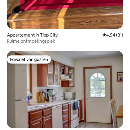
Appartement in Tipp City
Gemiddelde be
4,94 (31)
Ruime ontmoetingsplek
Favoriet van gasten
Favoriet van gasten