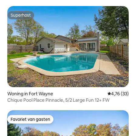
Superhost
Superhost
Woning in Fort Wayne
Gemiddelde be
4,76 (33)
Chique Pool Place Pinnacle, 5/2 Large Fun 12+ FW
Favoriet van gasten
Favoriet van gasten