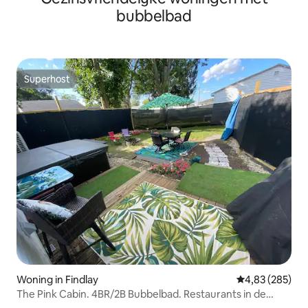
bubbelbad
Superhost
Superhost
Woning in Findlay
Gemiddelde beo
4,83 (285)
The Pink Cabin. 4BR/2B Bubbelbad. Restaurants in de
buurt