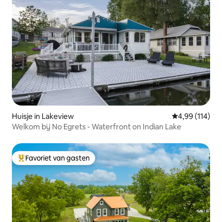
Huisje in Lakeview
Gemiddelde beo
4,99 (114)
Welkom bij No Egrets - Waterfront on Indian Lake
Favoriet van gasten
Topfavoriet van gasten