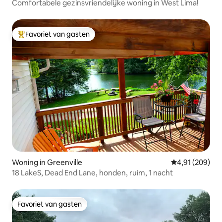
Comfortabele gezinsvriendelijke woning in West Lima!
Favoriet van gasten
Topfavoriet van gasten
Woning in Greenville
Gemiddelde beo
4,91 (209)
18 LakeS, Dead End Lane, honden, ruim, 1 nacht
Favoriet van gasten
Favoriet van gasten