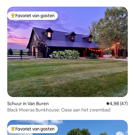
Favoriet van gasten
Topfavoriet van gasten
Schuur in Van Buren
Gemiddelde be
4,98 (47)
Black Moeras Bunkhouse: Oase aan het zwembad
Favoriet van gasten
Topfavoriet van gasten